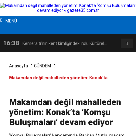
MENÜ
16:38
16:08
Kemeraltı’nın kent kimliğindeki rolü Kültürel
Ka
Miras Söyleşileri’nde ele alındı
Zü
Anasayfa
GÜNDEM
Makamdan değil mahalleden yönetim: Konak’ta
‘Komşu Buluşmaları’ devam ediyor
Makamdan değil mahalleden
yönetim: Konak’ta ‘Komşu
Buluşmaları’ devam ediyor
‘Komşu Buluşmaları’ kapsamında Başkan Mutlu, makam