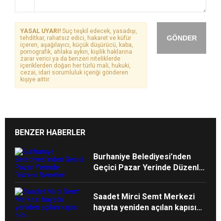
YASAL UYARI!
Suç teşkil edecek, yasadışı,
GÖNDER
tehditkar, rahatsız edici, hakaret ve küfür
içeren, aşağılayıcı, küçük düşürücü, kaba,
pornografik, ahlaka aykırı, kişilik haklarına
zarar verici ya da benzeri niteliklerde
içeriklerden doğan her türlü mali, hukuki,
cezai, idari sorumluluk içeriği gönderen
kişiye aittir.
BENZER HABERLER
Burhaniye Belediyesi’nden
Geçici Pazar Yerinde Düzenli
Denetim
Saadet Mirci Semt Merkezi
hayata yeniden açılan kapısı
oldu