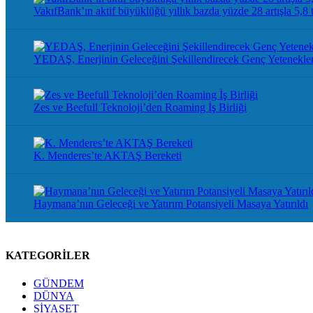
VakıfBank’ın aktif büyüklüğü yıllık bazda yüzde 28 artışla 5,8 t
YEDAŞ, Enerjinin Geleceğini Şekillendirecek Genç Yetenekler
Zes ve Beefull Teknoloji’den Roaming İş Birliği
K. Menderes’te AKTAŞ Bereketi
Haymana’nın Geleceği ve Yatırım Potansiyeli Masaya Yatırıldı
KATEGORİLER
GÜNDEM
DÜNYA
SİYASET