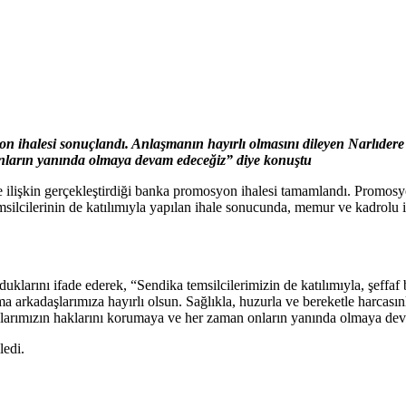
on ihalesi sonuçlandı. Anlaşmanın hayırlı olmasını dileyen Narlıder
onların yanında olmaya devam edeceğiz” diye konuştu
e ilişkin gerçekleştirdiği banka promosyon ihalesi tamamlandı. Promo
ilcilerinin de katılımıyla yapılan ihale sonucunda, memur ve kadrolu 
rını ifade ederek, “Sendika temsilcilerimizin de katılımıyla, şeffaf bi
 arkadaşlarımıza hayırlı olsun. Sağlıkla, huzurla ve bereketle harcasınl
aşlarımızın haklarını korumaya ve her zaman onların yanında olmaya de
ledi.