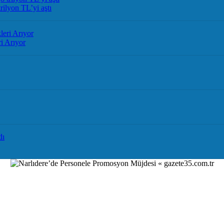
rilyon TL’yi aştı
i Arıyor