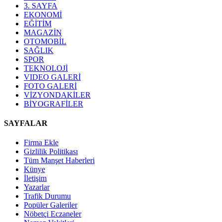
3. SAYFA
EKONOMİ
EĞİTİM
MAGAZİN
OTOMOBİL
SAĞLIK
SPOR
TEKNOLOJİ
VIDEO GALERİ
FOTO GALERİ
VİZYONDAKİLER
BİYOGRAFİLER
SAYFALAR
Firma Ekle
Gizlilik Politikası
Tüm Manşet Haberleri
Künye
İletişim
Yazarlar
Trafik Durumu
Popüler Galeriler
Nöbetçi Eczaneler