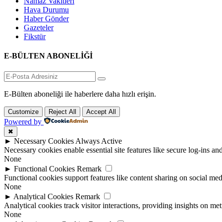
Namaz Vakitleri
Hava Durumu
Haber Gönder
Gazeteler
Fikstür
E-BÜLTEN ABONELİĞİ
E-Bülten aboneliği ile haberlere daha hızlı erişin.
Customize
Reject All
Accept All
Powered by
✖
►
Necessary Cookies
Always Active
Necessary cookies enable essential site features like secure log-ins a
None
►
Functional Cookies
Remark
Functional cookies support features like content sharing on social medi
None
►
Analytical Cookies
Remark
Analytical cookies track visitor interactions, providing insights on metr
None