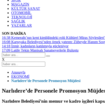
SPOR
MAGAZİN
KÜLTÜR SANAT
OTOMOBİL
TEKNOLOJİ
SAĞLIK
YAZARLAR
SON DAKİKA
16:38
Kemeraltı’nın kent kimliğindeki rolü Kültürel Miras Söyleşileri’
16:08
Karşıyaka Belediyesi’nden örnek yatırım: Zübeyde Hanım Sosyal
14:18
İzmir, kadınların katılımıyla güçleniyor
17:09
Latife Tekin Manisalı Sanatseverlerle Buluştu
X
Anasayfa
EKONOMİ
Narlıdere’de Personele Promosyon Müjdesi
Narlıdere’de Personele Promosyon Müjdes
Narlıdere Belediyesi’nin memur ve kadro işçileri kap