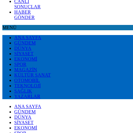
CANLI
SONUÇLAR
HABER
GÖNDER
MENÜ
ANA SAYFA
GÜNDEM
DÜNYA
SİYASET
EKONOMİ
SPOR
MAGAZİN
KÜLTÜR SANAT
OTOMOBİL
TEKNOLOJİ
SAĞLIK
YAZARLAR
ANA SAYFA
GÜNDEM
DÜNYA
SİYASET
EKONOMİ