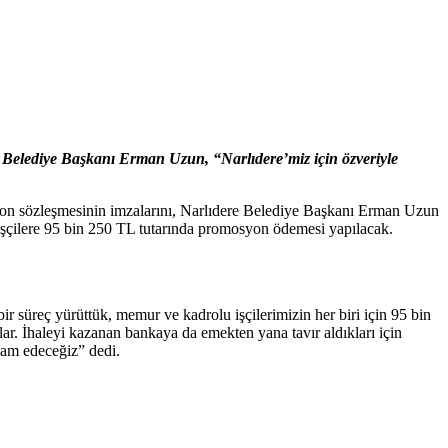
e Belediye Başkanı Erman Uzun, “Narlıdere’miz için özveriyle
syon sözleşmesinin imzalarını, Narlıdere Belediye Başkanı Erman Uzun
işçilere 95 bin 250 TL tutarında promosyon ödemesi yapılacak.
r süreç yürüttük, memur ve kadrolu işçilerimizin her biri için 95 bin
ar. İhaleyi kazanan bankaya da emekten yana tavır aldıkları için
vam edeceğiz” dedi.