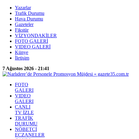
Yazarlar
Trafik Durumu
Hava Durumu
Gazeteler
Fikstür
VİZYONDAKİLER
FOTO GALERİ
VIDEO GALERİ
Künye
İletişim
7 Ağustos 2026 - 21:41
FOTO
GALERI
VIDEO
GALERI
CANLI
TV İZLE
TRAFİK
DURUMU
NÖBETÇİ
ECZANELER