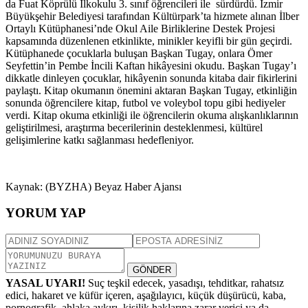
da Fuat Köprülü İlkokulu 3. sınıf öğrencileri ile sürdürdü. İzmir
Büyükşehir Belediyesi tarafından Kültürpark’ta hizmete alınan İlber
Ortaylı Kütüphanesi’nde Okul Aile Birliklerine Destek Projesi
kapsamında düzenlenen etkinlikte, minikler keyifli bir gün geçirdi.
Kütüphanede çocuklarla buluşan Başkan Tugay, onlara Ömer
Seyfettin’in Pembe İncili Kaftan hikâyesini okudu. Başkan Tugay’ı
dikkatle dinleyen çocuklar, hikâyenin sonunda kitaba dair fikirlerini
paylaştı. Kitap okumanın önemini aktaran Başkan Tugay, etkinliğin
sonunda öğrencilere kitap, futbol ve voleybol topu gibi hediyeler
verdi. Kitap okuma etkinliği ile öğrencilerin okuma alışkanlıklarının
geliştirilmesi, araştırma becerilerinin desteklenmesi, kültürel
gelişimlerine katkı sağlanması hedefleniyor.
Kaynak: (BYZHA) Beyaz Haber Ajansı
YORUM YAP
GÖNDER
YASAL UYARI!
Suç teşkil edecek, yasadışı, tehditkar, rahatsız
edici, hakaret ve küfür içeren, aşağılayıcı, küçük düşürücü, kaba,
pornografik, ahlaka aykırı, kişilik haklarına zarar verici ya da