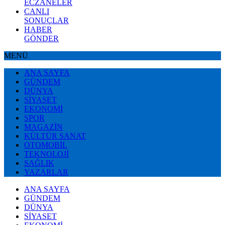
ECZANELER
CANLI
SONUÇLAR
HABER
GÖNDER
MENÜ
ANA SAYFA
GÜNDEM
DÜNYA
SİYASET
EKONOMİ
SPOR
MAGAZİN
KÜLTÜR SANAT
OTOMOBİL
TEKNOLOJİ
SAĞLIK
YAZARLAR
ANA SAYFA
GÜNDEM
DÜNYA
SİYASET