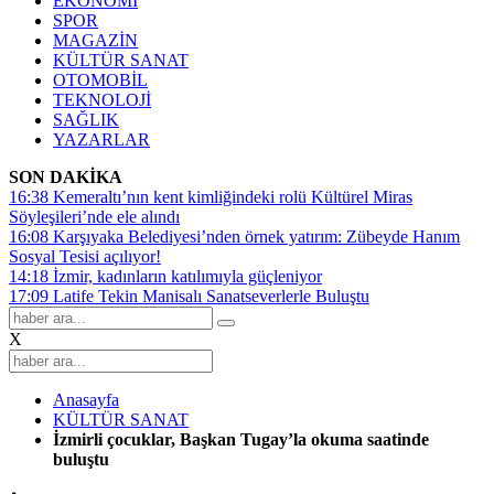
EKONOMİ
SPOR
MAGAZİN
KÜLTÜR SANAT
OTOMOBİL
TEKNOLOJİ
SAĞLIK
YAZARLAR
SON DAKİKA
16:38
Kemeraltı’nın kent kimliğindeki rolü Kültürel Miras
Söyleşileri’nde ele alındı
16:08
Karşıyaka Belediyesi’nden örnek yatırım: Zübeyde Hanım
Sosyal Tesisi açılıyor!
14:18
İzmir, kadınların katılımıyla güçleniyor
17:09
Latife Tekin Manisalı Sanatseverlerle Buluştu
X
Anasayfa
KÜLTÜR SANAT
İzmirli çocuklar, Başkan Tugay’la okuma saatinde
buluştu