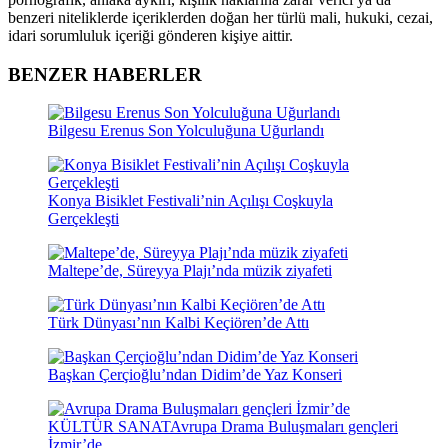
benzeri niteliklerde içeriklerden doğan her türlü mali, hukuki, cezai,
idari sorumluluk içeriği gönderen kişiye aittir.
BENZER HABERLER
Bilgesu Erenus Son Yolculuğuna Uğurlandı
Konya Bisiklet Festivali’nin Açılışı Coşkuyla
Gerçekleşti
Maltepe’de, Süreyya Plajı’nda müzik ziyafeti
Türk Dünyası’nın Kalbi Keçiören’de Attı
Başkan Çerçioğlu’ndan Didim’de Yaz Konseri
KÜLTÜR SANAT
Avrupa Drama Buluşmaları gençleri
İzmir’de