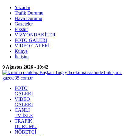
Yazarlar
Trafik Durumu
Hava Durumu
Gazeteler
Fikstür
VİZYONDAKİLER
FOTO GALERİ
VIDEO GALERİ
Künye
İletişim
9 Ağustos 2026 - 10:42
FOTO
GALERI
VIDEO
GALERI
CANLI
TV İZLE
TRAFİK
DURUMU
NÖBETÇİ