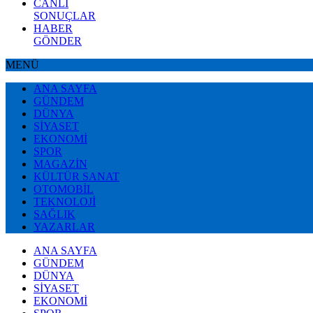
CANLI
SONUÇLAR
HABER
GÖNDER
MENÜ
ANA SAYFA
GÜNDEM
DÜNYA
SİYASET
EKONOMİ
SPOR
MAGAZİN
KÜLTÜR SANAT
OTOMOBİL
TEKNOLOJİ
SAĞLIK
YAZARLAR
ANA SAYFA
GÜNDEM
DÜNYA
SİYASET
EKONOMİ