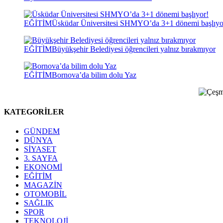
EĞİTİM
Üsküdar Üniversitesi SHMYO’da 3+1 dönemi başlıyo
EĞİTİM
Büyükşehir Belediyesi öğrencileri yalnız bırakmıyor
EĞİTİM
Bornova’da bilim dolu Yaz
KATEGORİLER
GÜNDEM
DÜNYA
SİYASET
3. SAYFA
EKONOMİ
EĞİTİM
MAGAZİN
OTOMOBİL
SAĞLIK
SPOR
TEKNOLOJİ