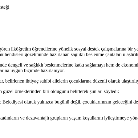
n ilköğretim öğrencilerine yönelik sosyal destek çalışmalarına bir yen
 mühendisleri gözetiminde hazırlanan sağlıklı beslenme çantaları ulaştırıl
de dengeli ve sağlıklı beslenmelerine katkı sağlamayı hem de ekonomi
çlarına uygun biçimde hazırlanıyor.
 belirlenen ihtiyaç sahibi ailelerin çocuklarına düzenli olarak ulaştırılı
güzel örneklerinden biri olduğunu belirterek şunları söyledi:
Belediyesi olarak yalnızca bugünü değil, çocuklarımızın geleceğini de
dınların ve dezavantajlı grupların yaşam koşullarını iyileştirmeye yöne