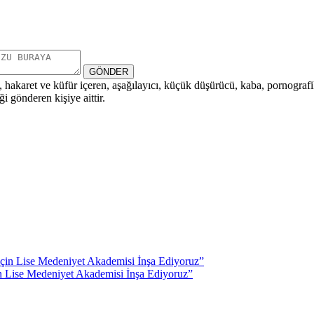
GÖNDER
i, hakaret ve küfür içeren, aşağılayıcı, küçük düşürücü, kaba, pornografik,
i gönderen kişiye aittir.
n Lise Medeniyet Akademisi İnşa Ediyoruz”