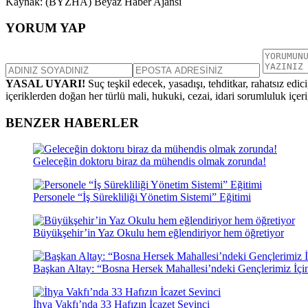
Kaynak: (BYZHA) Beyaz Haber Ajansı
YORUM YAP
YASAL UYARI!
Suç teşkil edecek, yasadışı, tehditkar, rahatsız edic
içeriklerden doğan her türlü mali, hukuki, cezai, idari sorumluluk içeriğ
BENZER HABERLER
Geleceğin doktoru biraz da mühendis olmak zorunda!
Personele “İş Sürekliliği Yönetim Sistemi” Eğitimi
Büyükşehir’in Yaz Okulu hem eğlendiriyor hem öğretiyor
Başkan Altay: “Bosna Hersek Mahallesi’ndeki Gençlerimiz İçi
İhya Vakfı’nda 33 Hafızın İcazet Sevinci