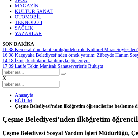
SPOR
MAGAZİN
KÜLTÜR SANAT
OTOMOBİL
TEKNOLOJİ
SAĞLIK
YAZARLAR
SON DAKİKA
16:38
Kemeraltı’nın kent kimliğindeki rolü Kültürel Miras Söyleşileri’
16:08
Karşıyaka Belediyesi’nden örnek yatırım: Zübeyde Hanım Sosyal
14:18
İzmir, kadınların katılımıyla güçleniyor
17:09
Latife Tekin Manisalı Sanatseverlerle Buluştu
X
Anasayfa
EĞİTİM
Çeşme Belediyesi’nden ilköğretim öğrencilerine beslenme d
Çeşme Belediyesi’nden ilköğretim öğrencil
Çeşme Belediyesi Sosyal Yardım İşleri Müdürlüğü, Çeşm