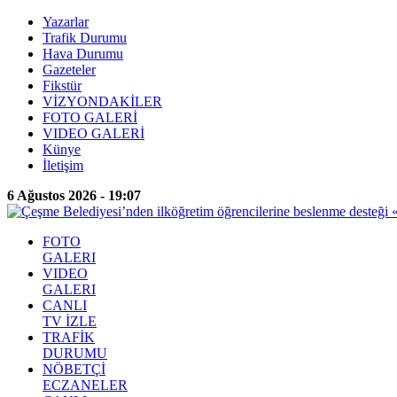
Yazarlar
Trafik Durumu
Hava Durumu
Gazeteler
Fikstür
VİZYONDAKİLER
FOTO GALERİ
VIDEO GALERİ
Künye
İletişim
6 Ağustos 2026 - 19:07
FOTO
GALERI
VIDEO
GALERI
CANLI
TV İZLE
TRAFİK
DURUMU
NÖBETÇİ
ECZANELER