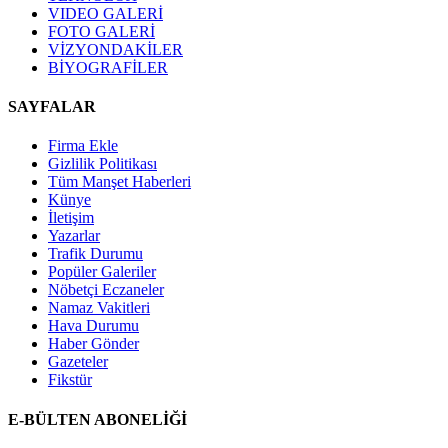
VIDEO GALERİ
FOTO GALERİ
VİZYONDAKİLER
BİYOGRAFİLER
SAYFALAR
Firma Ekle
Gizlilik Politikası
Tüm Manşet Haberleri
Künye
İletişim
Yazarlar
Trafik Durumu
Popüler Galeriler
Nöbetçi Eczaneler
Namaz Vakitleri
Hava Durumu
Haber Gönder
Gazeteler
Fikstür
E-BÜLTEN ABONELİĞİ