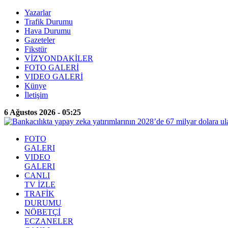
Yazarlar
Trafik Durumu
Hava Durumu
Gazeteler
Fikstür
VİZYONDAKİLER
FOTO GALERİ
VIDEO GALERİ
Künye
İletişim
6 Ağustos 2026 - 05:25
FOTO
GALERI
VIDEO
GALERI
CANLI
TV İZLE
TRAFİK
DURUMU
NÖBETÇİ
ECZANELER