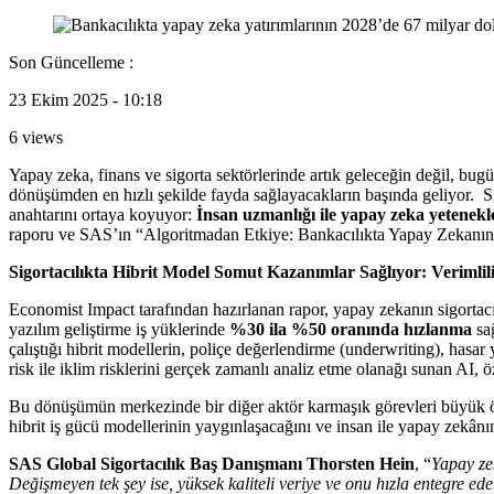
Son Güncelleme :
23 Ekim 2025 - 10:18
6 views
Yapay zeka, finans ve sigorta sektörlerinde artık geleceğin değil, bugü
dönüşümden en hızlı şekilde fayda sağlayacakların başında geliyor. S
anahtarını ortaya koyuyor:
İnsan uzmanlığı ile yapay zeka yetenekle
raporu ve SAS’ın “Algoritmadan Etkiye: Bankacılıkta Yapay Zekanın Ge
Sigortacılıkta Hibrit Model Somut Kazanımlar Sağlıyor: Veriml
Economist Impact tarafından hazırlanan rapor, yapay zekanın sigortacılı
yazılım geliştirme iş yüklerinde
%30 ila %50 oranında hızlanma
sağ
çalıştığı hibrit modellerin, poliçe değerlendirme (underwriting), hasar 
risk ile iklim risklerini gerçek zamanlı analiz etme olanağı sunan AI, öz
Bu dönüşümün merkezinde bir diğer aktör karmaşık görevleri büyük ölçü
hibrit iş gücü modellerinin yaygınlaşacağını ve insan ile yapay zekânın 
SAS Global Sigortacılık Baş Danışmanı Thorsten Hein
, “
Yapay ze
Değişmeyen tek şey ise, yüksek kaliteli veriye ve onu hızla entegre ed