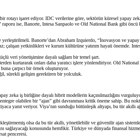
ir rotayı işaret ediyor. IDC verilerine göre, sektörün küresel yapay ze
aporu ise, Banorte, Intesa Sanpaolo ve Old National Bank gibi öncü k
yerleştirilmeli. Banorte’dan Abraham Izquierdo, “İnovasyon ve yapay ze
 çalışan yetkinlikleri ve kurum kültürüne yatırım hayati önemde. Intes
üçlü veri yönetişimine dayalı sağlam bir temel şart.
lerden kurtararak onları daha yaratıcı işlere yönlendiriyor. Old National
, buna çarpıcı bir örnek oluşturuyor.
l, sürekli gelişim gerektiren bir yolculuk.
yapay zeka iş birliğine dayalı hibrit modellerin kaçınılmazlığını vurgulu
le entegre olabilen bir “ajan” gibi davranması kritik öneme sahip. Bu 
aca yanıt veriyor. Viya’nın sunduğu bütünleşik altyapı, bu tür akıllı a
eştirmemiş olsa da bu tür akıllı, yönetilebilir ve güvenilir ajan sistemle
ını sağlayacağı konusunda hemfikir. Türkiye ve dünyada finansal hizmetl
rsat penceresi.