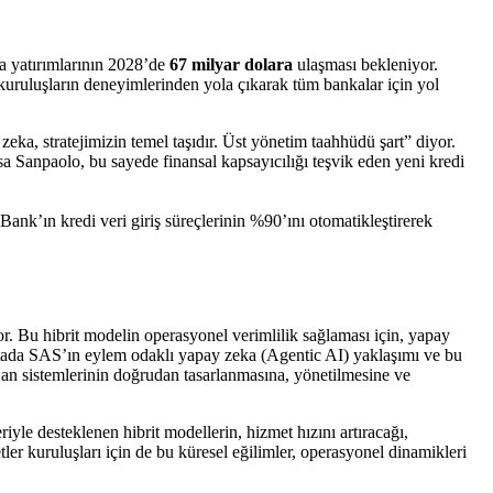
ka yatırımlarının 2028’de
67 milyar dolara
ulaşması bekleniyor.
uruluşların deneyimlerinden yola çıkarak tüm bankalar için yol
ka, stratejimizin temel taşıdır. Üst yönetim taahhüdü şart” diyor.
a Sanpaolo, bu sayede finansal kapsayıcılığı teşvik eden yeni kredi
 Bank’ın kredi veri giriş süreçlerinin %90’ını otomatikleştirerek
yor. Bu hibrit modelin operasyonel verimlilik sağlaması için, yapay
noktada SAS’ın eylem odaklı yapay zeka (Agentic AI) yaklaşımı ve bu
jan sistemlerinin doğrudan tasarlanmasına, yönetilmesine ve
riyle desteklenen hibrit modellerin, hizmet hızını artıracağı,
er kuruluşları için de bu küresel eğilimler, operasyonel dinamikleri