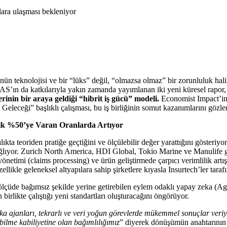
nün teknolojisi ve bir “lüks” değil, “olmazsa olmaz” bir zorunluluk halin
AS’ın da katkılarıyla yakın zamanda yayımlanan iki yeni küresel rapor,
rinin bir araya geldiği “hibrit iş gücü” modeli.
Economist Impact’in 
leceği” başlıklı çalışması, bu iş birliğinin somut kazanımlarını gözler
ilik %50’ye Varan Oranlarda Artıyor
kta teoriden pratiğe geçtiğini ve ölçülebilir değer yarattığını gösteriy
lıyor. Zurich North America, HDI Global, Tokio Marine ve Manulife gibi
yönetimi (claims processing) ve ürün geliştirmede çarpıcı verimlilik artı
ellikle geleneksel altyapılara sahip şirketlere kıyasla Insurtech’ler taraf
de bağımsız şekilde yerine getirebilen eylem odaklı yapay zeka (Agenti
birlikte çalıştığı yeni standartları oluşturacağını öngörüyor.
ka ajanları, tekrarlı ve veri yoğun görevlerde mükemmel sonuçlar veriyo
ebilme kabiliyetine olan bağımlılığımız
” diyerek dönüşümün anahtarının v