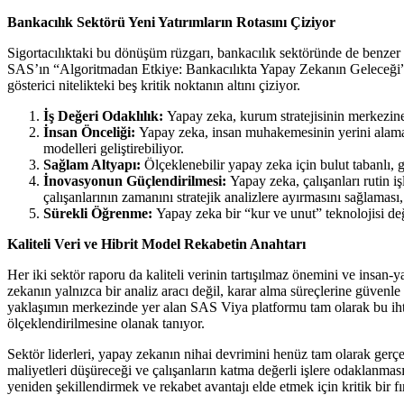
Bankacılık Sektörü Yeni Yatırımların Rotasını Çiziyor
Sigortacılıktaki bu dönüşüm rüzgarı, bankacılık sektöründe de benzer b
SAS’ın “Algoritmadan Etkiye: Bankacılıkta Yapay Zekanın Geleceği” r
gösterici nitelikteki beş kritik noktanın altını çiziyor.
İş Değeri Odaklılık:
Yapay zeka, kurum stratejisinin merkezine 
İnsan Önceliği:
Yapay zeka, insan muhakemesinin yerini alamaz;
modelleri geliştirebiliyor.
Sağlam Altyapı:
Ölçeklenebilir yapay zeka için bulut tabanlı, g
İnovasyonun Güçlendirilmesi:
Yapay zeka, çalışanları rutin iş
çalışanlarının zamanını stratejik analizlere ayırmasını sağlaması
Sürekli Öğrenme:
Yapay zeka bir “kur ve unut” teknolojisi deği
Kaliteli Veri ve Hibrit Model Rekabetin Anahtarı
Her iki sektör raporu da kaliteli verinin tartışılmaz önemini ve insan-
zekanın yalnızca bir analiz aracı değil, karar alma süreçlerine güven
yaklaşımın merkezinde yer alan SAS Viya platformu tam olarak bu ihtiy
ölçeklendirilmesine olanak tanıyor.
Sektör liderleri, yapay zekanın nihai devrimini henüz tam olarak gerçekl
maliyetleri düşüreceği ve çalışanların katma değerli işlere odaklanmas
yeniden şekillendirmek ve rekabet avantajı elde etmek için kritik bir fı