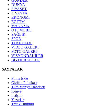
GÜNDEM
DÜNYA
SİYASET
3. SAYFA
EKONOMİ
EĞİTİM
MAGAZİN
OTOMOBİL
SAĞLIK
SPOR
TEKNOLOJİ
VIDEO GALERİ
FOTO GALERİ
VİZYONDAKİLER
BİYOGRAFİLER
SAYFALAR
Firma Ekle
Gizlilik Politikası
Tüm Manşet Haberleri
Künye
İletişim
Yazarlar
Trafik Durumu