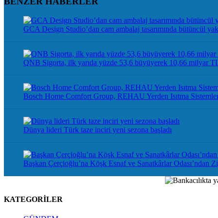
BENZER HABERLER
GCA Design Studio’dan cam ambalaj tasarımında bütüncül yak
QNB Sigorta, ilk yarıda yüzde 53,6 büyüyerek 10,66 milyar TL 
Bosch Home Comfort Group, REHAU Yerden Isıtma Sistemleri’ni
Dünya lideri Türk taze inciri yeni sezona başladı
Başkan Çerçioğlu’na Köşk Esnaf ve Sanatkârlar Odası’ndan Zi
KATEGORİLER