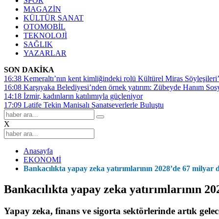
SPOR
MAGAZİN
KÜLTÜR SANAT
OTOMOBİL
TEKNOLOJİ
SAĞLIK
YAZARLAR
SON DAKİKA
16:38
Kemeraltı’nın kent kimliğindeki rolü Kültürel Miras Söyleşileri’
16:08
Karşıyaka Belediyesi’nden örnek yatırım: Zübeyde Hanım Sosyal
14:18
İzmir, kadınların katılımıyla güçleniyor
17:09
Latife Tekin Manisalı Sanatseverlerle Buluştu
X
Anasayfa
EKONOMİ
Bankacılıkta yapay zeka yatırımlarının 2028’de 67 milyar 
Bankacılıkta yapay zeka yatırımlarının 20
Yapay zeka, finans ve sigorta sektörlerinde artık gele