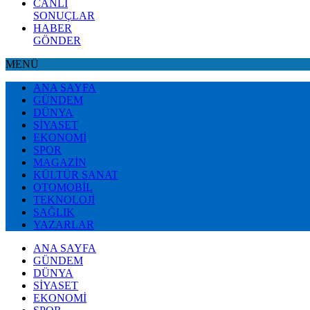
CANLI
SONUÇLAR
HABER
GÖNDER
MENÜ
ANA SAYFA
GÜNDEM
DÜNYA
SİYASET
EKONOMİ
SPOR
MAGAZİN
KÜLTÜR SANAT
OTOMOBİL
TEKNOLOJİ
SAĞLIK
YAZARLAR
ANA SAYFA
GÜNDEM
DÜNYA
SİYASET
EKONOMİ