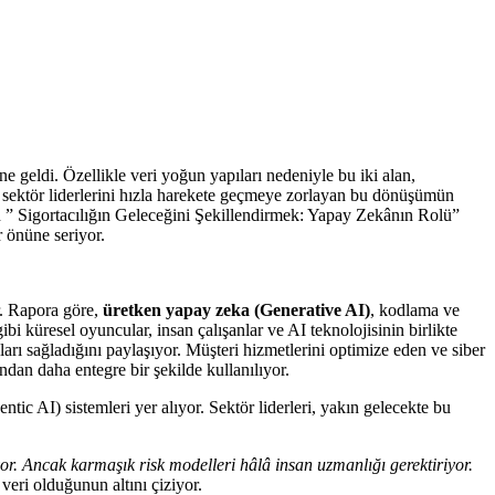
e geldi. Özellikle veri yoğun yapıları nedeniyle bu iki alan,
 sektör liderlerini hızla harekete geçmeye zorlayan bu dönüşümün
” Sigortacılığın Geleceğini Şekillendirmek: Yapay Zekânın Rolü”
 önüne seriyor.
or. Rapora göre,
üretken yapay zeka (Generative AI)
, kodlama ve
 küresel oyuncular, insan çalışanlar ve AI teknolojisinin birlikte
şları sağladığını paylaşıyor. Müşteri hizmetlerini optimize eden ve siber
ından daha entegre bir şekilde kullanılıyor.
c AI) sistemleri yer alıyor. Sektör liderleri, yakın gelecekte bu
r. Ancak karmaşık risk modelleri hâlâ insan uzmanlığı gerektiriyor.
eri olduğunun altını çiziyor.