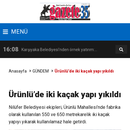
17:09
Latife Tekin Manisalı Sanatseverlerle Buluştu
MENÜ
16:38
Kemeraltı’nın kent kimliğindeki rolü Kültürel
16:08
Karşıyaka Belediyesi’nden örnek yatırım:
Miras Söyleşileri’nde ele alındı
14:18
İzmir, kadınların katılımıyla güçleniyor
Zübeyde Hanım Sosyal Tesisi açılıyor!
Anasayfa
GÜNDEM
Ürünlü’de iki kaçak yapı yıkıldı
17:09
Latife Tekin Manisalı Sanatseverlerle Buluştu
Ürünlü’de iki kaçak yapı yıkıldı
16:38
Kemeraltı’nın kent kimliğindeki rolü Kültürel
Nilüfer Belediyesi ekipleri, Ürünlü Mahallesi’nde fabrika
olarak kullanılan 550 ve 650 metrekarelik iki kaçak
Miras Söyleşileri’nde ele alındı
yapıyı yıkarak kullanılamaz hale getirdi.