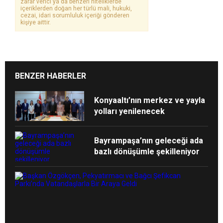
zarar verici ya da benzeri niteliklerde
içeriklerden doğan her türlü mali, hukuki,
cezai, idari sorumluluk içeriği gönderen
kişiye aittir.
BENZER HABERLER
Konyaaltı’nın merkez ve yayla
yolları yenilenecek
Bayrampaşa’nın geleceği ada
bazlı dönüşümle şekilleniyor