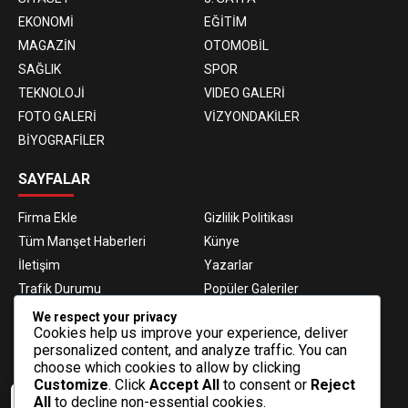
EKONOMİ
EĞİTİM
MAGAZİN
OTOMOBİL
SAĞLIK
SPOR
TEKNOLOJİ
VIDEO GALERİ
FOTO GALERİ
VİZYONDAKİLER
BİYOGRAFİLER
SAYFALAR
Firma Ekle
Gizlilik Politikası
Tüm Manşet Haberleri
Künye
İletişim
Yazarlar
Trafik Durumu
Popüler Galeriler
Nöbetçi Eczaneler
Namaz Vakitleri
We respect your privacy
Cookies help us improve your experience, deliver
Hava Durumu
Haber Gönder
personalized content, and analyze traffic. You can
Gazeteler
Fikstür
choose which cookies to allow by clicking
Customize
. Click
Accept All
to consent or
Reject
E-BÜLTEN ABONELİĞİ
All
to decline non-essential cookies.