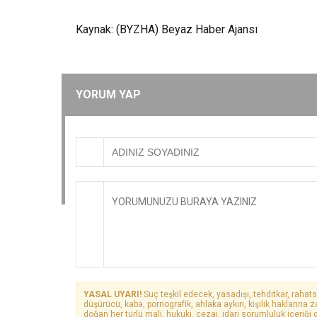
Kaynak: (BYZHA) Beyaz Haber Ajansı
YORUM YAP
YASAL UYARI!
Suç teşkil edecek, yasadışı, tehditkar, rahats
düşürücü, kaba, pornografik, ahlaka aykırı, kişilik haklarına z
doğan her türlü mali, hukuki, cezai, idari sorumluluk içeriği g