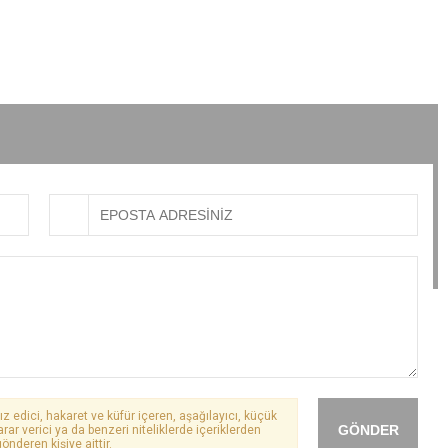
ız edici, hakaret ve küfür içeren, aşağılayıcı, küçük
GÖNDER
arar verici ya da benzeri niteliklerde içeriklerden
önderen kişiye aittir.