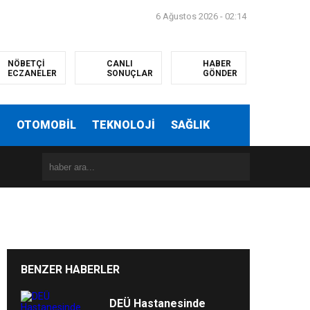
6 Ağustos 2026 - 02:14
NÖBETÇİ
CANLI
HABER
ECZANELER
SONUÇLAR
GÖNDER
T
OTOMOBİL
TEKNOLOJİ
SAĞLIK
BENZER HABERLER
DEÜ Hastanesinde