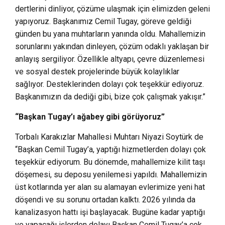
dertlerini dinliyor, çözüme ulaşmak için elimizden geleni
yapıyoruz. Başkanımız Cemil Tugay, göreve geldiği
günden bu yana muhtarların yanında oldu. Mahallemizin
sorunlarını yakından dinleyen, çözüm odaklı yaklaşan bir
anlayış sergiliyor. Özellikle altyapı, çevre düzenlemesi
ve sosyal destek projelerinde büyük kolaylıklar
sağlıyor. Desteklerinden dolayı çok teşekkür ediyoruz.
Başkanımızın da dediği gibi, bize çok çalışmak yakışır.”
“Başkan Tugay’ı ağabey gibi görüyoruz”
Torbalı Karakızlar Mahallesi Muhtarı Niyazi Soytürk de
“Başkan Cemil Tugay’a, yaptığı hizmetlerden dolayı çok
teşekkür ediyorum. Bu dönemde, mahallemize kilit taşı
döşemesi, su deposu yenilemesi yapıldı. Mahallemizin
üst kotlarında yer alan su alamayan evlerimize yeni hat
döşendi ve su sorunu ortadan kalktı. 2026 yılında da
kanalizasyon hattı işi başlayacak. Bugüne kadar yaptığı
ve yapacağı işlerden dolayı Başkan Cemil Tugay’a çok