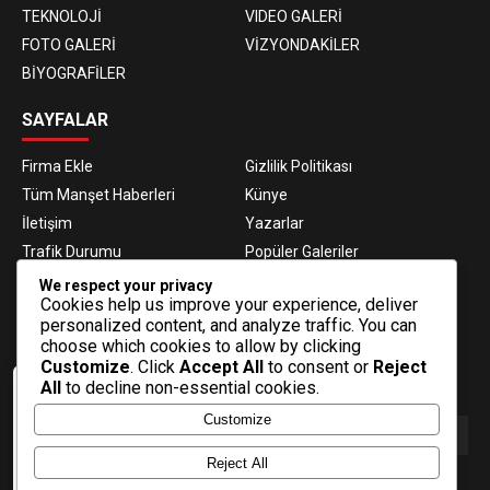
TEKNOLOJİ
VIDEO GALERİ
FOTO GALERİ
VİZYONDAKİLER
BİYOGRAFİLER
SAYFALAR
Firma Ekle
Gizlilik Politikası
Tüm Manşet Haberleri
Künye
İletişim
Yazarlar
Trafik Durumu
Popüler Galeriler
Nöbetçi Eczaneler
Namaz Vakitleri
We respect your privacy
Cookies help us improve your experience, deliver
Hava Durumu
Haber Gönder
personalized content, and analyze traffic. You can
Gazeteler
Fikstür
choose which cookies to allow by clicking
Customize
. Click
Accept All
to consent or
Reject
E-BÜLTEN ABONELİĞİ
All
to decline non-essential cookies.
Veri politikasındaki amaçlarla sınırlı ve
Customize
mevzuata uygun şekilde çerez
konumlandırmaktayız. Detaylar için veri
politikamızı inceleyebilirsiniz.
Reject All
E-Bülten aboneliği ile haberlere daha hızlı erişin.