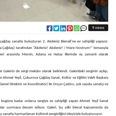
9 views
 çağdaş sanatla buluşturan 2. Akdeniz Bienali’ne ev sahipliği yapıyor.
va Çağdaş) tarafından “Akdeniz! Akdeniz! / Mare Nostrum!” temasıyla
ri arasında Mersin, Adana ve Hatay illerinde eş zamanlı olarak
Galerisi de sergi mekânı olarak belirlendi. Galerideki serginin açılışı,
am Ahmet Yeşil, Çukurova Çağdaş Sanat, Kültür ve Eğitim Vakfı Başkanı
enel Direktör ve Koordinatör) ile Orçun Çadırcı, çok sayıda sanatçı ve
e bugüne kadar onlarca sergiye ev sahipliği yapan Ahmet Yeşil Sanat
kılar sunmaya devam ediyor. Galeri, bu yılki bienal kapsamında da
aş sanatla harmanlanan kültürel zenginliğini izleyiciyle buluşturuyor.