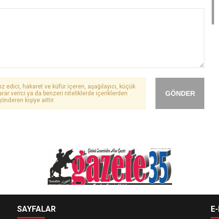
ız edici, hakaret ve küfür içeren, aşağılayıcı, küçük
GÖNDER
arar verici ya da benzeri niteliklerde içeriklerden
önderen kişiye aittir.
SAYFALAR
E