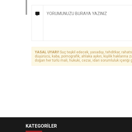
YASAL UYARI!
Suç teşkil edecek, yasadışı, tehditkar, rahats
düşürücü, kaba, pornografik, ahlaka aykırı, kişilik haklarına z
doğan her türlü mali, hukuki, cezai, idari sorumluluk içeriği g
KATEGORİLER