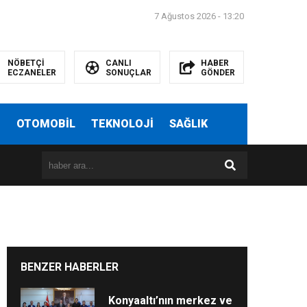
7 Ağustos 2026 - 13:20
NÖBETÇİ
CANLI
HABER
ECZANELER
SONUÇLAR
GÖNDER
T
OTOMOBİL
TEKNOLOJİ
SAĞLIK
BENZER HABERLER
Konyaaltı’nın merkez ve