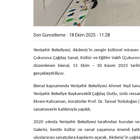
Son Güncelleme :
18 Ekim 2025 - 11:28
Yenişehir Belediyesi, Akdeniz’in zengin kültürel mirasını
Çukurova Çağdaş Sanat, Kültür ve Eğitim Vakfı (Çukuro
düzenlenen bienal, 15 Ekim – 30 Kasım 2025 tarihle
gerçekleştiriliyor.
Bienal kapsamında Yenişehir Belediyesi Ahmet Yeşil Sanat 
Yenişehir Belediye Başkanvekili Çağdaş Dutlu, ünlü ress
Ekrem Kahraman, küratörler Prof. Dr. Tansel Türkdoğan (G
sanatseverin katılımıyla yapıldı.
2020 yılında Yenişehir Belediyesi tarafından kurulan v
Galerisi, kentin kültür ve sanat yaşamına önemli kat
uluslararası sanatçılara kapılarını açarak, Akdeniz’in çağd