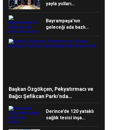
yayla yolları
yenilenecek
Bayrampaşa’nın
geleceği ada bazlı
dönüşümle şekilleniyor
Başkan Özgökçen, Pekyatırmacı ve
Bağcı Şefikcan Parkı’nda
Vatandaşlarla Bir Araya Geldi
Derince’de 120 yataklı
sağlık tesisi inşa
ediliyor