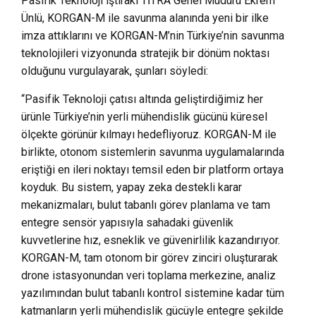
Pasifik Teknoloji iştiraki TİTRA Genel Müdürü Ekrem
Ünlü, KORGAN-M ile savunma alanında yeni bir ilke
imza attıklarını ve KORGAN-M’nin Türkiye’nin savunma
teknolojileri vizyonunda stratejik bir dönüm noktası
olduğunu vurgulayarak, şunları söyledi:
“Pasifik Teknoloji çatısı altında geliştirdiğimiz her
ürünle Türkiye’nin yerli mühendislik gücünü küresel
ölçekte görünür kılmayı hedefliyoruz. KORGAN-M ile
birlikte, otonom sistemlerin savunma uygulamalarında
eriştiği en ileri noktayı temsil eden bir platform ortaya
koyduk. Bu sistem, yapay zeka destekli karar
mekanizmaları, bulut tabanlı görev planlama ve tam
entegre sensör yapısıyla sahadaki güvenlik
kuvvetlerine hız, esneklik ve güvenirlilik kazandırıyor.
KORGAN-M, tam otonom bir görev zinciri oluşturarak
drone istasyonundan veri toplama merkezine, analiz
yazılımından bulut tabanlı kontrol sistemine kadar tüm
katmanların yerli mühendislik gücüyle entegre şekilde