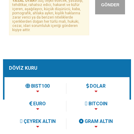
YASAL UYARI!
Suç teşkil edecek, yasadışı,
GÖNDER
tehditkar, rahatsız edici, hakaret ve küfür
içeren, aşağılayıcı, küçük düşürücü, kaba,
pornografik, ahlaka aykırı, kişilik haklarına
zarar verici ya da benzeri niteliklerde
içeriklerden doğan her türlü mali, hukuki,
cezai, idari sorumluluk içeriği gönderen
kişiye aittir.
DÖVİZ KURU
BIST100
DOLAR
EURO
BITCOIN
ÇEYREK ALTIN
GRAM ALTIN