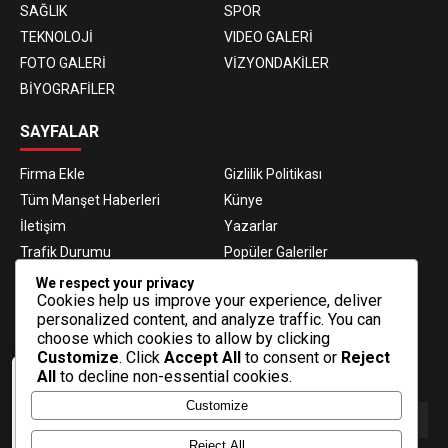
SAĞLIK
SPOR
TEKNOLOJİ
VIDEO GALERİ
FOTO GALERİ
VİZYONDAKİLER
BİYOGRAFİLER
SAYFALAR
Firma Ekle
Gizlilik Politikası
Tüm Manşet Haberleri
Künye
İletişim
Yazarlar
Trafik Durumu
Popüler Galeriler
Nöbetçi Eczaneler
Namaz Vakitleri
We respect your privacy
Cookies help us improve your experience, deliver
Hava Durumu
Haber Gönder
personalized content, and analyze traffic. You can
Gazeteler
Fikstür
choose which cookies to allow by clicking
Customize
. Click
Accept All
to consent or
Reject
E-BÜLTEN ABONELİĞİ
All
to decline non-essential cookies.
Veri politikasındaki amaçlarla sınırlı ve
Customize
mevzuata uygun şekilde çerez
konumlandırmaktayız. Detaylar için veri
politikamızı inceleyebilirsiniz.
Reject All