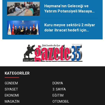
Haymana’nın Geleceği ve
Yatırım Potansiyeli Masaya
Yatırıldı
Kuru meyve sektörü 2 milyar
dolar ihracat hedefi için
Ankara’dan destek istedi
KATEGORİLER
GÜNDEM
DÜNYA
SİYASET
3. SAYFA
EKONOMİ
EĞİTİM
MAGAZİN
OTOMOBİL