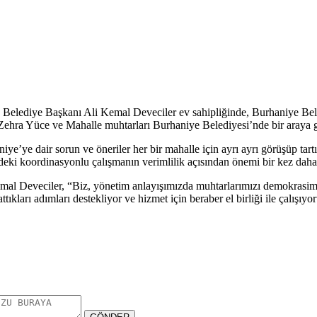
Belediye Başkanı Ali Kemal Deveciler ev sahipliğinde, Burhaniye Be
Zehra Yüce ve Mahalle muhtarları Burhaniye Belediyesi’nde bir araya 
’ye dair sorun ve öneriler her bir mahalle için ayrı ayrı görüşüp tartış
erdeki koordinasyonlu çalışmanın verimlilik açısından önemi bir kez dah
Kemal Deveciler, “Biz, yönetim anlayışımızda muhtarlarımızı demokrasim
ıkları adımları destekliyor ve hizmet için beraber el birliği ile çalışıyo