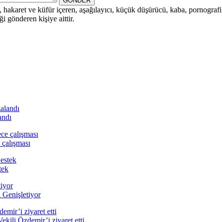
GÖNDER
i, hakaret ve küfür içeren, aşağılayıcı, küçük düşürücü, kaba, pornografik,
i gönderen kişiye aittir.
andı
 çalışması
tek
 Genişletiyor
ili Özdemir’i ziyaret etti