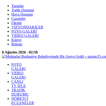
Yazarlar
Trafik Durumu
Hava Durumu
Gazeteler
Fikstür
VİZYONDAKİLER
FOTO GALERİ
VIDEO GALERİ
Künye
İletişim
8 Ağustos 2026 - 02:58
FOTO
GALERI
VIDEO
GALERI
CANLI
TV İZLE
TRAFİK
DURUMU
NÖBETÇİ
ECZANELER