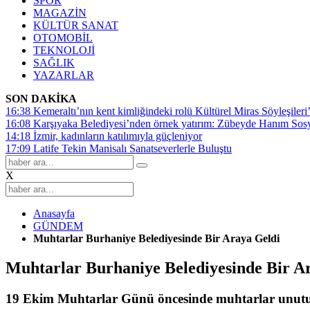
SPOR
MAGAZİN
KÜLTÜR SANAT
OTOMOBİL
TEKNOLOJİ
SAĞLIK
YAZARLAR
SON DAKİKA
16:38
Kemeraltı’nın kent kimliğindeki rolü Kültürel Miras Söyleşileri’
16:08
Karşıyaka Belediyesi’nden örnek yatırım: Zübeyde Hanım Sosyal
14:18
İzmir, kadınların katılımıyla güçleniyor
17:09
Latife Tekin Manisalı Sanatseverlerle Buluştu
X
Anasayfa
GÜNDEM
Muhtarlar Burhaniye Belediyesinde Bir Araya Geldi
Muhtarlar Burhaniye Belediyesinde Bir A
19 Ekim Muhtarlar Günü öncesinde muhtarlar unut