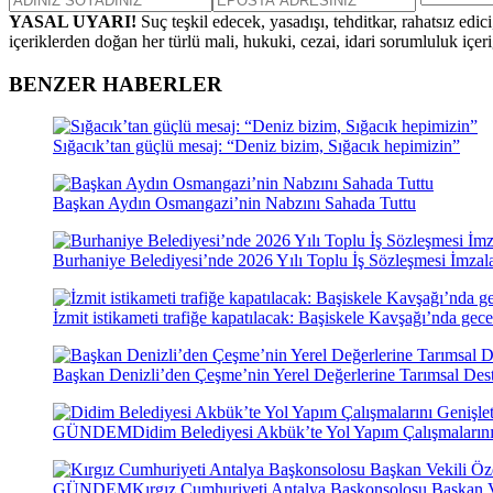
YASAL UYARI!
Suç teşkil edecek, yasadışı, tehditkar, rahatsız edic
içeriklerden doğan her türlü mali, hukuki, cezai, idari sorumluluk içeriğ
BENZER HABERLER
Sığacık’tan güçlü mesaj: “Deniz bizim, Sığacık hepimizin”
Başkan Aydın Osmangazi’nin Nabzını Sahada Tuttu
Burhaniye Belediyesi’nde 2026 Yılı Toplu İş Sözleşmesi İmzal
İzmit istikameti trafiğe kapatılacak: Başiskele Kavşağı’nda gece
Başkan Denizli’den Çeşme’nin Yerel Değerlerine Tarımsal Des
GÜNDEM
Didim Belediyesi Akbük’te Yol Yapım Çalışmalarını
GÜNDEM
Kırgız Cumhuriyeti Antalya Başkonsolosu Başkan Vek