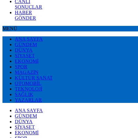
CANLI
SONUÇLAR
HABER
GÖNDER
MENÜ
ANA SAYFA
GÜNDEM
DÜNYA
SİYASET
EKONOMİ
SPOR
MAGAZİN
KÜLTÜR SANAT
OTOMOBİL
TEKNOLOJİ
SAĞLIK
YAZARLAR
ANA SAYFA
GÜNDEM
DÜNYA
SİYASET
EKONOMİ