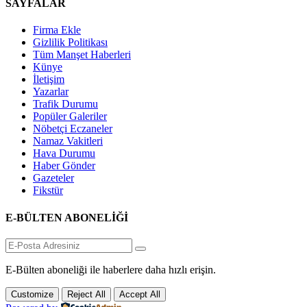
SAYFALAR
Firma Ekle
Gizlilik Politikası
Tüm Manşet Haberleri
Künye
İletişim
Yazarlar
Trafik Durumu
Popüler Galeriler
Nöbetçi Eczaneler
Namaz Vakitleri
Hava Durumu
Haber Gönder
Gazeteler
Fikstür
E-BÜLTEN ABONELİĞİ
E-Bülten aboneliği ile haberlere daha hızlı erişin.
Customize
Reject All
Accept All