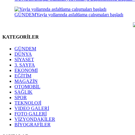
GÜNDEM
Yayla yollarında asfaltlama çalışmaları başladı
KATEGORİLER
GÜNDEM
DÜNYA
SİYASET
3. SAYFA
EKONOMİ
EĞİTİM
MAGAZİN
OTOMOBİL
SAĞLIK
SPOR
TEKNOLOJİ
VIDEO GALERİ
FOTO GALERİ
VİZYONDAKİLER
BİYOGRAFİLER