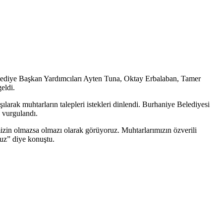
lediye Başkan Yardımcıları Ayten Tuna, Oktay Erbalaban, Tamer
geldi.
ılarak muhtarların talepleri istekleri dinlendi. Burhaniye Belediyesi
a vurgulandı.
izin olmazsa olmazı olarak görüyoruz. Muhtarlarımızın özverili
ruz” diye konuştu.