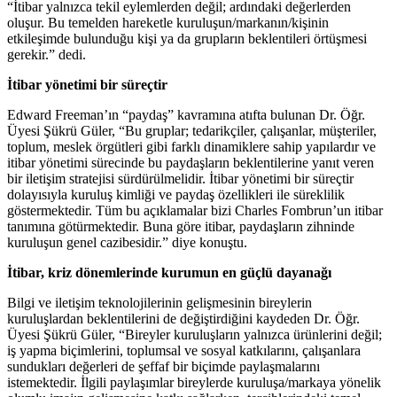
“İtibar yalnızca tekil eylemlerden değil; ardındaki değerlerden
oluşur. Bu temelden hareketle kuruluşun/markanın/kişinin
etkileşimde bulunduğu kişi ya da grupların beklentileri örtüşmesi
gerekir.” dedi.
İtibar yönetimi bir süreçtir
Edward Freeman’ın “paydaş” kavramına atıfta bulunan Dr. Öğr.
Üyesi Şükrü Güler, “Bu gruplar; tedarikçiler, çalışanlar, müşteriler,
toplum, meslek örgütleri gibi farklı dinamiklere sahip yapılardır ve
itibar yönetimi sürecinde bu paydaşların beklentilerine yanıt veren
bir iletişim stratejisi sürdürülmelidir. İtibar yönetimi bir süreçtir
dolayısıyla kuruluş kimliği ve paydaş özellikleri ile süreklilik
göstermektedir. Tüm bu açıklamalar bizi Charles Fombrun’un itibar
tanımına götürmektedir. Buna göre itibar, paydaşların zihninde
kuruluşun genel cazibesidir.” diye konuştu.
İtibar, kriz dönemlerinde kurumun en güçlü dayanağı
Bilgi ve iletişim teknolojilerinin gelişmesinin bireylerin
kuruluşlardan beklentilerini de değiştirdiğini kaydeden Dr. Öğr.
Üyesi Şükrü Güler, “Bireyler kuruluşların yalnızca ürünlerini değil;
iş yapma biçimlerini, toplumsal ve sosyal katkılarını, çalışanlara
sundukları değerleri de şeffaf bir biçimde paylaşmalarını
istemektedir. İlgili paylaşımlar bireylerde kuruluşa/markaya yönelik