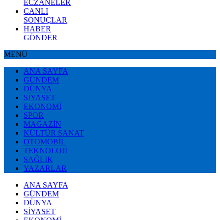
ECZANELER
CANLI
SONUÇLAR
HABER
GÖNDER
MENÜ
ANA SAYFA
GÜNDEM
DÜNYA
SİYASET
EKONOMİ
SPOR
MAGAZİN
KÜLTÜR SANAT
OTOMOBİL
TEKNOLOJİ
SAĞLIK
YAZARLAR
ANA SAYFA
GÜNDEM
DÜNYA
SİYASET