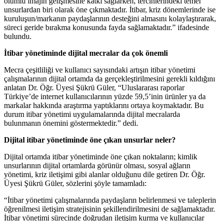
olumlu imajın gelişmesine katkı sağlarken, tercihlerindeki temel
unsurlardan biri olarak öne çıkmaktadır. İtibar, kriz dönemlerinde ise
kuruluşun/markanın paydaşlarının desteğini almasını kolaylaştırarak,
süreci geride bırakma konusunda fayda sağlamaktadır.” ifadesinde
bulundu.
İtibar yönetiminde dijital mecralar da çok önemli
Mecra çeşitliliği ve kullanıcı sayısındaki artışın itibar yönetimi
çalışmalarının dijital ortamda da gerçekleştirilmesini gerekli kıldığını
anlatan Dr. Öğr. Üyesi Şükrü Güler, “Uluslararası raporlar
Türkiye’de internet kullanıcılarının yüzde 59,5’inin ürünler ya da
markalar hakkında araştırma yaptıklarını ortaya koymaktadır. Bu
durum itibar yönetimi uygulamalarında dijital mecralarda
bulunmanın önemini göstermektedir.” dedi.
Dijital itibar yönetiminde öne çıkan unsurlar neler?
Dijital ortamda itibar yönetiminde öne çıkan noktaların; kimlik
unsurlarının dijital ortamlarda görünür olması, sosyal ağların
yönetimi, kriz iletişimi gibi alanlar olduğunu dile getiren Dr. Öğr.
Üyesi Şükrü Güler, sözlerini şöyle tamamladı:
“İtibar yönetimi çalışmalarında paydaşların belirlenmesi ve taleplerin
öğrenilmesi iletişim stratejisinin şekillendirilmesini de sağlamaktadır.
İtibar yönetimi sürecinde doğrudan iletişim kurma ve kullanıcılar