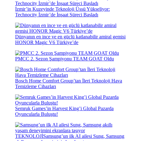
İzmir’in Kuzeyinde Teknoloji Üssü Yükseliyor:
Technocity İzmir’de İnşaat Süreci Başladı
Dünyanın en ince ve en güçlü katlanabilir amiral gemisi
HONOR Magic V6 Türkiye’de
PMCC 2. Sezon Şampiyonu TEAM GOAT Oldu
Bosch Home Comfort Group’tan İleri Teknoloji Hava
Temizleme Cihazları
Semruk Games’in Harvest King’i Global Pazarda
Oyuncularla Buluştu!
TEKNOLOJİ
Samsung’un ilk AI ailesi Sung, Samsung