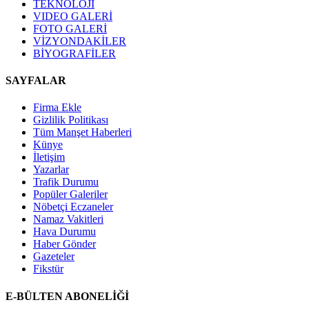
TEKNOLOJİ
VIDEO GALERİ
FOTO GALERİ
VİZYONDAKİLER
BİYOGRAFİLER
SAYFALAR
Firma Ekle
Gizlilik Politikası
Tüm Manşet Haberleri
Künye
İletişim
Yazarlar
Trafik Durumu
Popüler Galeriler
Nöbetçi Eczaneler
Namaz Vakitleri
Hava Durumu
Haber Gönder
Gazeteler
Fikstür
E-BÜLTEN ABONELİĞİ