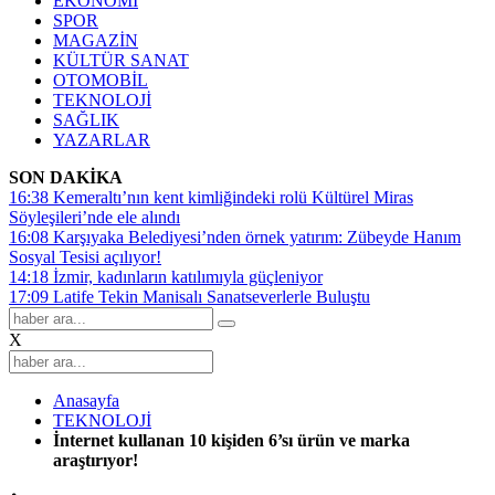
EKONOMİ
SPOR
MAGAZİN
KÜLTÜR SANAT
OTOMOBİL
TEKNOLOJİ
SAĞLIK
YAZARLAR
SON DAKİKA
16:38
Kemeraltı’nın kent kimliğindeki rolü Kültürel Miras
Söyleşileri’nde ele alındı
16:08
Karşıyaka Belediyesi’nden örnek yatırım: Zübeyde Hanım
Sosyal Tesisi açılıyor!
14:18
İzmir, kadınların katılımıyla güçleniyor
17:09
Latife Tekin Manisalı Sanatseverlerle Buluştu
X
Anasayfa
TEKNOLOJİ
İnternet kullanan 10 kişiden 6’sı ürün ve marka
araştırıyor!