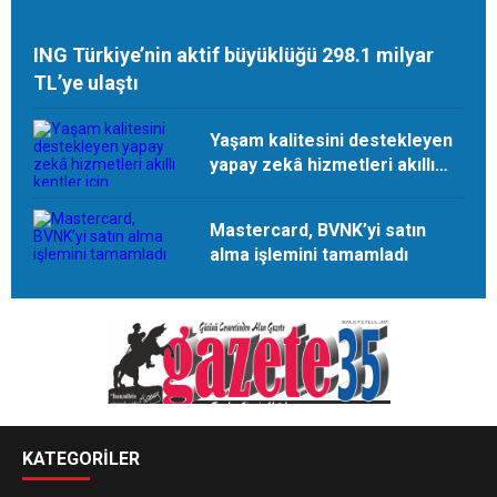
ING Türkiye’nin aktif büyüklüğü 298.1 milyar
TL’ye ulaştı
Yaşam kalitesini destekleyen
yapay zekâ hizmetleri akıllı
kentler için finansman ve
altyapı kadar önemli
Mastercard, BVNK’yi satın
alma işlemini tamamladı
KATEGORİLER