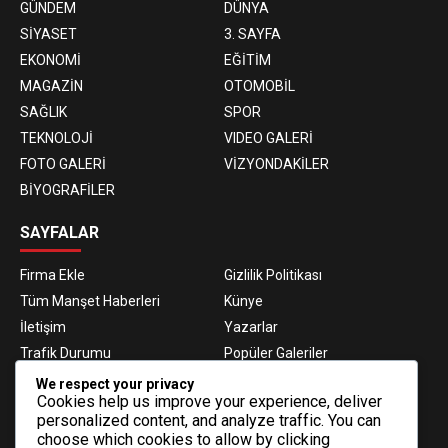
GÜNDEM
DÜNYA
SİYASET
3. SAYFA
EKONOMİ
EĞİTİM
MAGAZİN
OTOMOBİL
SAĞLIK
SPOR
TEKNOLOJİ
VIDEO GALERİ
FOTO GALERİ
VİZYONDAKİLER
BİYOGRAFİLER
SAYFALAR
Firma Ekle
Gizlilik Politikası
Tüm Manşet Haberleri
Künye
İletişim
Yazarlar
Trafik Durumu
Popüler Galeriler
Nöbetçi Eczaneler
Namaz Vakitleri
We respect your privacy
Cookies help us improve your experience, deliver
Hava Durumu
Haber Gönder
personalized content, and analyze traffic. You can
Gazeteler
Fikstür
choose which cookies to allow by clicking