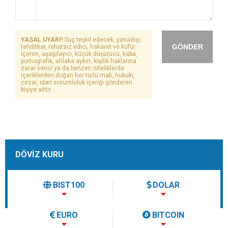
YASAL UYARI!
Suç teşkil edecek, yasadışı,
GÖNDER
tehditkar, rahatsız edici, hakaret ve küfür
içeren, aşağılayıcı, küçük düşürücü, kaba,
pornografik, ahlaka aykırı, kişilik haklarına
zarar verici ya da benzeri niteliklerde
içeriklerden doğan her türlü mali, hukuki,
cezai, idari sorumluluk içeriği gönderen
kişiye aittir.
DÖVİZ KURU
BIST100
DOLAR
EURO
BITCOIN