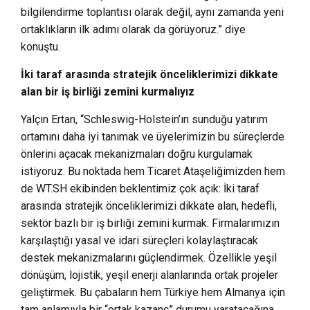
bilgilendirme toplantısı olarak değil, aynı zamanda yeni
ortaklıkların ilk adımı olarak da görüyoruz.” diye
konuştu.
İki taraf arasında stratejik önceliklerimizi dikkate
alan bir iş birliği zemini kurmalıyız
Yalçın Ertan, “Schleswig-Holstein’ın sunduğu yatırım
ortamını daha iyi tanımak ve üyelerimizin bu süreçlerde
önlerini açacak mekanizmaları doğru kurgulamak
istiyoruz. Bu noktada hem Ticaret Ataşeliğimizden hem
de WT.SH ekibinden beklentimiz çok açık: İki taraf
arasında stratejik önceliklerimizi dikkate alan, hedefli,
sektör bazlı bir iş birliği zemini kurmak. Firmalarımızın
karşılaştığı yasal ve idari süreçleri kolaylaştıracak
destek mekanizmalarını güçlendirmek. Özellikle yeşil
dönüşüm, lojistik, yeşil enerji alanlarında ortak projeler
geliştirmek. Bu çabaların hem Türkiye hem Almanya için
tam anlamıyla bir “ortak kazanç” durumu yaratacağına