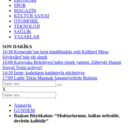
EKONOMİ
SPOR
MAGAZİN
KÜLTÜR SANAT
OTOMOBİL
TEKNOLOJİ
SAĞLIK
YAZARLAR
SON DAKİKA
16:38
Kemeraltı’nın kent kimliğindeki rolü Kültürel Miras
Söyleşileri’nde ele alındı
16:08
Karşıyaka Belediyesi’nden örnek yatırım: Zübeyde Hanım
Sosyal Tesisi açılıyor!
14:18
İzmir, kadınların katılımıyla güçleniyor
17:09
Latife Tekin Manisalı Sanatseverlerle Buluştu
X
Anasayfa
GÜNDEM
Başkan Büyükakın: “Muhtarlarımız, halkın nefesidir,
devletin kalbidir”