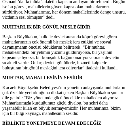
Osmanlı’da ‘kethüda’ adaletin kapısını aralayan bir rehberdi. Bugün
ise bu görevi, mahallelerin güven kapısı olan muhtarlarımız
sürdürüyor. Muhtarlarımız, her dönem mahallelerinde denge unsuru,
vicdanın sesi olmuştur” dedi.
MUHTARLIK BİR GÖNÜL MESLEĞİDİR
Başkan Büyükakın, halk ile devlet arasında köprü görevi gören
muhtarlarımızın çok önemli bir meslek icra ettiğini ve sosyal
dayanışmanın öncüsü olduklarını belirterek, “Bir muhtar,
mahallesindeki bir yetimin yüzünü güldürüyorsa, bir yaşlının
kapısını çalıyorsa, bir komşuluk bağını onarıyorsa orada devletin
sıcak eli vardır. Onlar; devleti gönüllerle, hizmeti kalplerle
buluşturan bir gönül mesleğini icra ediyorlar” ifadesini kullandı.
MUHTAR, MAHALLESİNİN SESİDİR
Kocaeli Büyükşehir Belediyesi’nin yönetim anlayışında muhtarların
çok özel bir yeri olduğuna dikkat çeken Başkan Büyükakın şunları
dile getirdi: “Biz yönetimde gücü öncelikle mahalleden alıyoruz.
Muhtarlarımızla kurduğumuz güçlü diyalog, bu şehri daha
yaşanabilir kılan en büyük sermayemizdir. Her muhtarımız, bizim
için bir bilgi kaynağı, mahallesinin sesidir.
BİRLİKTE YÖNETMEYE DEVAM EDECEĞİZ