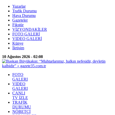
Yazarlar
Trafik Durumu
Hava Durumu
Gazeteler
Fikstür
VİZYONDAKİLER
FOTO GALERİ
VIDEO GALERİ
Künye
İletişim
10 Ağustos 2026 - 02:08
FOTO
GALERI
VIDEO
GALERI
CANLI
TV İZLE
TRAFİK
DURUMU
NÖBETÇİ