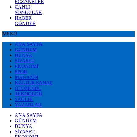
ECZANELER
CANLI
SONUÇLAR
HABER
GÖNDER
MENÜ
ANA SAYFA
GÜNDEM
DÜNYA
SİYASET
EKONOMİ
SPOR
MAGAZİN
KÜLTÜR SANAT
OTOMOBİL
TEKNOLOJİ
SAĞLIK
YAZARLAR
ANA SAYFA
GÜNDEM
DÜNYA
SİYASET