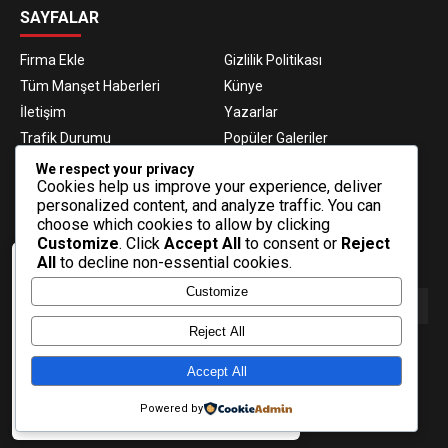
SAYFALAR
Firma Ekle
Gizlilik Politikası
Tüm Manşet Haberleri
Künye
İletişim
Yazarlar
Trafik Durumu
Popüler Galeriler
Nöbetçi Eczaneler
Namaz Vakitleri
We respect your privacy
Cookies help us improve your experience, deliver
Hava Durumu
Haber Gönder
personalized content, and analyze traffic. You can
Gazeteler
Fikstür
choose which cookies to allow by clicking
Customize
. Click
Accept All
to consent or
Reject
E-BÜLTEN ABONELİĞİ
All
to decline non-essential cookies.
Veri politikasındaki amaçlarla sınırlı ve
Customize
mevzuata uygun şekilde çerez
konumlandırmaktayız. Detaylar için veri
politikamızı inceleyebilirsiniz.
Reject All
E-Bülten aboneliği ile haberlere daha hızlı erişin.
Daha fazla bilgi
Accept All
Tamam
Powered by