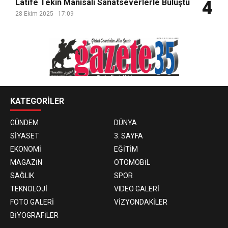
Latife Tekin Manisalı Sanatseverlerle Buluştu
4
28 Ekim 2025 - 17:09
KATEGORİLER
GÜNDEM
DÜNYA
SİYASET
3. SAYFA
EKONOMİ
EĞİTİM
MAGAZİN
OTOMOBİL
SAĞLIK
SPOR
TEKNOLOJİ
VIDEO GALERİ
FOTO GALERİ
VİZYONDAKİLER
BİYOGRAFİLER