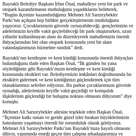
Bayraklı Belediye Başkanı İrfan Önal, mahalleye yeni bir park ve
otopark kazandırmanın mutluluğunu yaşadıklarını belirterek,
“Bugün ilçemize kazandırdığımız Mehmet Ali Sarızeybekler
Parkı’nın açılışını hep birlikte gerçekleştirmenin mutluluğunu
yaşıyoruz. Çocuklarımızın güvenle oynayabileceği, gençlerimizin ve
ailelerimizin keyifle vakit geçirebileceği bir park oluştururken, uzun
yıllardır kullanılmayan alanı da düzenleyerek mahallemizin önemli
ihtiyaçlarından biri olan otopark konusunda yeni bir alanı
vatandaşlarımızın hizmetine sunduk” dedi.
Bayraklı’nın kentleşme ve kent kimliği konusunda önemli ihtiyaçları
bulunduğunu ifade eden Başkan Önal, “İlk günden bu yana
söylediğimiz gibi Bayraklı’mızın kentleşme ve kent kimliği
konusunda eksikleri var. Belediyemizin imkânları doğrultusunda bu
eksikleri gidermek ve kent kimliğimizi güçlendirmek için tüm
olanaklarımızı seferber ediyoruz. Bu parkın çocuklarımızın güvenle
oynadığı, ailelerimizin keyifle vakit geçirdiği ve komşuluk
ilişkilerinin güçlendiği bir buluşma noktası olmasını diliyorum” diye
konuştu.
Mehmet Ali Sarızeybekler ailesine teşekkür eden Başkan Önal,
“İlçemize katkı sunan ve geride güzel izler bırakan büyüklerimizin
hatıralarını yaşatmayı önemli bir sorumluluk olarak görüyoruz.
Mehmet Ali Sarızeybekler Parkı’nın Bayraklı’mıza hayırlı olmasını
diliyor, yapımında emeği geçen tüm çalışma arkadaşlarımıza ve