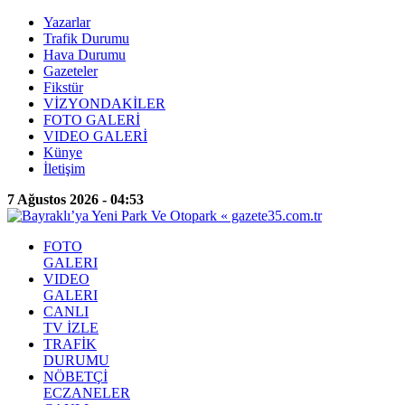
Yazarlar
Trafik Durumu
Hava Durumu
Gazeteler
Fikstür
VİZYONDAKİLER
FOTO GALERİ
VIDEO GALERİ
Künye
İletişim
7 Ağustos 2026 - 04:53
FOTO
GALERI
VIDEO
GALERI
CANLI
TV İZLE
TRAFİK
DURUMU
NÖBETÇİ
ECZANELER