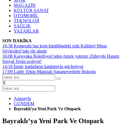
SPOR
MAGAZİN
KÜLTÜR SANAT
OTOMOBİL
TEKNOLOJİ
SAĞLIK
YAZARLAR
SON DAKİKA
16:38
Kemeraltı’nın kent kimliğindeki rolü Kültürel Miras
Söyleşileri’nde ele alındı
16:08
Karşıyaka Belediyesi’nden örnek yatırım: Zübeyde Hanım
Sosyal Tesisi açılıyor!
14:18
İzmir, kadınların katılımıyla güçleniyor
17:09
Latife Tekin Manisalı Sanatseverlerle Buluştu
X
Anasayfa
GÜNDEM
Bayraklı’ya Yeni Park Ve Otopark
Bayraklı’ya Yeni Park Ve Otopark