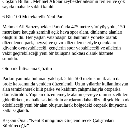
Coşkun Bülbül, Mehmet Ali Sarızeybekler ailesinin fertleri ve çok
sayıda mahalle sakini katıldı.
6 Bin 100 Metrekarelik Yeni Park
Mehmet Ali Sarızeybekler Parkı’nda 475 metre yürüyüş yolu, 150
metrekare kauçuk zeminli açık hava spor alanı, dinlenme alanları
oluşturuldu. Her yaştan vatandaşın kullanımına yönelik olarak
düzenlenen park, peyzaj ve çevre düzenlemeleriyle çocukların
güvenle oynayabileceği, gençlerin spor yapabileceği ve ailelerin
vakit geçirebileceği yeni bir buluşma noktası olarak hizmete
sunuldu.
Otopark İhtiyacına Çözüm
Parkın yanında bulunan yaklaşık 2 bin 500 metrekarelik alan da
proje kapsamında yeniden düzenlendi. Uzun yıllardır kullanılmayan
alan temizlenerek kilit parke ve kaldırım çalışmalarıyla otoparka
dönüştürüldü. Yapılan düzenlemeyle alanın çevreye olumsuz etkileri
giderilirken, mahalle sakinlerinin araçlarını daha düzenli şekilde park
edebileceği yeni bir alan oluşturularak bölgedeki otopark ihtiyacına
katkı sağlandı.
Başkan Önal: “Kent Kimliğimizi Güçlendirecek Çalışmaları
Sürdüreceğiz”