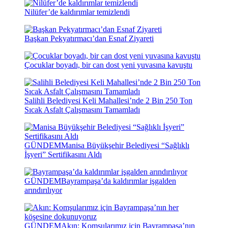
Nilüfer’de kaldırımlar temizlendi
Başkan Pekyatırmacı’dan Esnaf Ziyareti
Çocuklar boyadı, bir can dost yeni yuvasına kavuştu
Salihli Belediyesi Keli Mahallesi’nde 2 Bin 250 Ton
Sıcak Asfalt Çalışmasını Tamamladı
GÜNDEM
Manisa Büyükşehir Belediyesi “Sağlıklı
İşyeri” Sertifikasını Aldı
GÜNDEM
Bayrampaşa’da kaldırımlar işgalden
arındırılıyor
GÜNDEM
Akın: Komşularımız için Bayrampaşa’nın