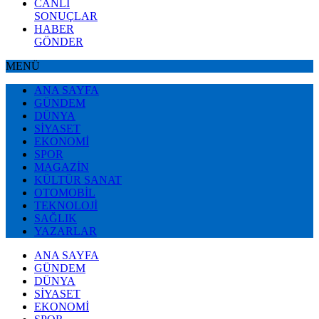
CANLI
SONUÇLAR
HABER
GÖNDER
MENÜ
ANA SAYFA
GÜNDEM
DÜNYA
SİYASET
EKONOMİ
SPOR
MAGAZİN
KÜLTÜR SANAT
OTOMOBİL
TEKNOLOJİ
SAĞLIK
YAZARLAR
ANA SAYFA
GÜNDEM
DÜNYA
SİYASET
EKONOMİ