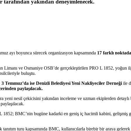
üler tarafından yakından deneyimlenecek.
mmuz ayı boyunca sürecek organizasyon kapsamında
17 farklı noktad
nderun Limanı ve Osmaniye OSB’de gerçekleştirilen PRO L 1852, yoğun i
silcileriyle buluştu.
,
3 Temmuz’da ise Denizli Belediyesi Yeni Nakliyeciler Derneği
ile
zerinden paylaşılacak.
 yeni nesil çekicisini yakından inceleme ve uzman ekiplerden detaylı bi
 paylaşılacak.
1852; BMC’nin bugüne kadarki en geniş iç hacimli kabini, gelişmiş gü
 tanıtım turu kapsamında BMC, kullanıcılarla birebir bir araya gelerek 