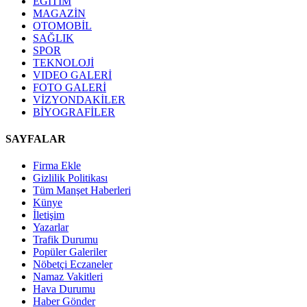
EĞİTİM
MAGAZİN
OTOMOBİL
SAĞLIK
SPOR
TEKNOLOJİ
VIDEO GALERİ
FOTO GALERİ
VİZYONDAKİLER
BİYOGRAFİLER
SAYFALAR
Firma Ekle
Gizlilik Politikası
Tüm Manşet Haberleri
Künye
İletişim
Yazarlar
Trafik Durumu
Popüler Galeriler
Nöbetçi Eczaneler
Namaz Vakitleri
Hava Durumu
Haber Gönder