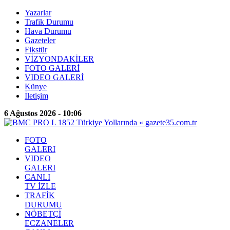
Yazarlar
Trafik Durumu
Hava Durumu
Gazeteler
Fikstür
VİZYONDAKİLER
FOTO GALERİ
VIDEO GALERİ
Künye
İletişim
6 Ağustos 2026 - 10:06
FOTO
GALERI
VIDEO
GALERI
CANLI
TV İZLE
TRAFİK
DURUMU
NÖBETÇİ
ECZANELER