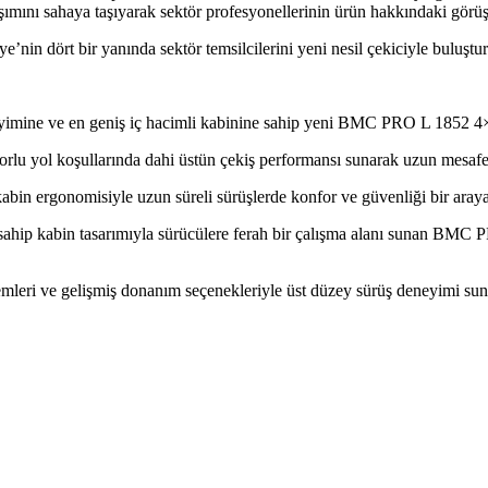
ımını sahaya taşıyarak sektör profesyonellerinin ürün hakkındaki görü
n dört bir yanında sektör temsilcilerini yeni nesil çekiciyle buluşt
mine ve en geniş iç hacimli kabinine sahip yeni BMC PRO L 1852 4×2 Çe
zorlu yol koşullarında dahi üstün çekiş performansı sunarak uzun mesaf
abin ergonomisiyle uzun süreli sürüşlerde konfor ve güvenliği bir araya
p kabin tasarımıyla sürücülere ferah bir çalışma alanı sunan BMC PRO 
emleri ve gelişmiş donanım seçenekleriyle üst düzey sürüş deneyimi suna