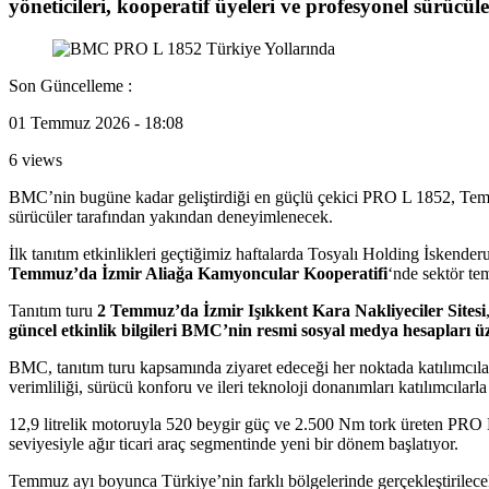
yöneticileri, kooperatif üyeleri ve profesyonel sürüc
Son Güncelleme :
01 Temmuz 2026 - 18:08
6 views
BMC’nin bugüne kadar geliştirdiği en güçlü çekici PRO L 1852, Te
sürücüler tarafından yakından deneyimlenecek.
İlk tanıtım etkinlikleri geçtiğimiz haftalarda Tosyalı Holding İske
Temmuz’da İzmir Aliağa Kamyoncular Kooperatifi
‘nde sektör tem
Tanıtım turu
2 Temmuz’da İzmir Işıkkent Kara Nakliyeciler Sitesi
güncel etkinlik bilgileri BMC’nin resmi sosyal medya hesapları ü
BMC, tanıtım turu kapsamında ziyaret edeceği her noktada katılımcılara
verimliliği, sürücü konforu ve ileri teknoloji donanımları katılımcılarla
12,9 litrelik motoruyla 520 beygir güç
ve 2.500 Nm tork üreten PRO L 
seviyesiyle ağır ticari araç segmentinde yeni bir dönem başlatıyor.
Temmuz ayı boyunca Türkiye’nin farklı bölgelerinde gerçekleştirilecek