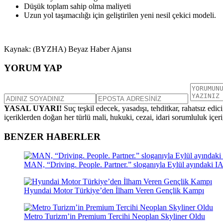
Düşük toplam sahip olma maliyeti
Uzun yol taşımacılığı için geliştirilen yeni nesil çekici modeli.
Kaynak: (BYZHA) Beyaz Haber Ajansı
YORUM YAP
YASAL UYARI!
Suç teşkil edecek, yasadışı, tehditkar, rahatsız edic
içeriklerden doğan her türlü mali, hukuki, cezai, idari sorumluluk içeriğ
BENZER HABERLER
MAN, “Driving. People. Partner.” sloganıyla Eylül ayındaki I
Hyundai Motor Türkiye’den İlham Veren Gençlik Kampı
Metro Turizm’in Premium Tercihi Neoplan Skyliner Oldu