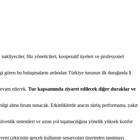
a
nakliyeciler, filo yöneticileri, kooperatif üyeleri ve profesyonel
lgi gören bu buluşmaların ardından Türkiye turunun ilk durağında
1
 devam edecek.
Tur kapsamında ziyaret edilecek diğer duraklar ve
lgi alma fırsatı sunacak. Etkinliklerde aracın sürüş performansı, yakıt
venlik sistemleri ve uzun yol taşımacılığına yönelik yüksek konfor
yeni çekicisini gerçek kullanım senaryoları üzerinden tanıtmayı