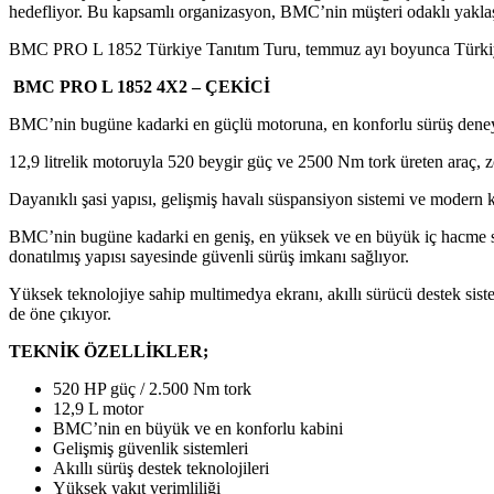
hedefliyor. Bu kapsamlı organizasyon, BMC’nin müşteri odaklı yaklaş
BMC PRO L 1852 Türkiye Tanıtım Turu, temmuz ayı boyunca Türkiye’ni
BMC PRO L 1852 4X2 – ÇEKİCİ
BMC’nin bugüne kadarki en güçlü motoruna, en konforlu sürüş deneyi
12,9 litrelik motoruyla 520 beygir güç ve 2500 Nm tork üreten araç, 
Dayanıklı şasi yapısı, gelişmiş havalı süspansiyon sistemi ve modern k
BMC’nin bugüne kadarki en geniş, en yüksek ve en büyük iç hacme sahi
donatılmış yapısı sayesinde güvenli sürüş imkanı sağlıyor.
Yüksek teknolojiye sahip multimedya ekranı, akıllı sürücü destek sist
de öne çıkıyor.
TEKNİK ÖZELLİKLER;
520 HP güç / 2.500 Nm tork
12,9 L motor
BMC’nin en büyük ve en konforlu kabini
Gelişmiş güvenlik sistemleri
Akıllı sürüş destek teknolojileri
Yüksek yakıt verimliliği