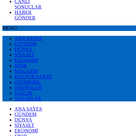
CANLI
SONUÇLAR
HABER
GÖNDER
MENÜ
ANA SAYFA
GÜNDEM
DÜNYA
SİYASET
EKONOMİ
SPOR
MAGAZİN
KÜLTÜR SANAT
OTOMOBİL
TEKNOLOJİ
SAĞLIK
YAZARLAR
ANA SAYFA
GÜNDEM
DÜNYA
SİYASET
EKONOMİ