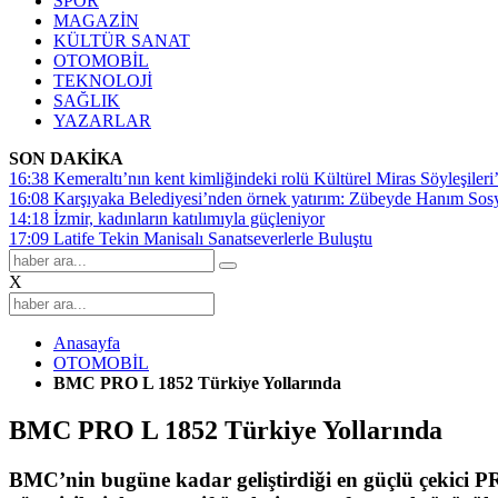
SPOR
MAGAZİN
KÜLTÜR SANAT
OTOMOBİL
TEKNOLOJİ
SAĞLIK
YAZARLAR
SON DAKİKA
16:38
Kemeraltı’nın kent kimliğindeki rolü Kültürel Miras Söyleşileri’
16:08
Karşıyaka Belediyesi’nden örnek yatırım: Zübeyde Hanım Sosyal
14:18
İzmir, kadınların katılımıyla güçleniyor
17:09
Latife Tekin Manisalı Sanatseverlerle Buluştu
X
Anasayfa
OTOMOBİL
BMC PRO L 1852 Türkiye Yollarında
BMC PRO L 1852 Türkiye Yollarında
BMC’nin bugüne kadar geliştirdiği en güçlü çekici P