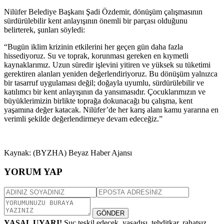
Nilüfer Belediye Başkanı Şadi Özdemir, dönüşüm çalışmasının
sürdürülebilir kent anlayışının önemli bir parçası olduğunu
belirterek, şunları söyledi:
“Bugün iklim krizinin etkilerini her geçen gün daha fazla
hissediyoruz. Su ve toprak, korunması gereken en kıymetli
kaynaklarımız. Uzun süredir işlevini yitiren ve yüksek su tüketimi
gerektiren alanları yeniden değerlendiriyoruz. Bu dönüşüm yalnızca
bir tasarruf uygulaması değil; doğayla uyumlu, sürdürülebilir ve
katılımcı bir kent anlayışının da yansımasıdır. Çocuklarımızın ve
büyüklerimizin birlikte toprağa dokunacağı bu çalışma, kent
yaşamına değer katacak. Nilüfer’de her karış alanı kamu yararına en
verimli şekilde değerlendirmeye devam edeceğiz.”
Kaynak: (BYZHA) Beyaz Haber Ajansı
YORUM YAP
GÖNDER
YASAL UYARI!
Suç teşkil edecek, yasadışı, tehditkar, rahatsız