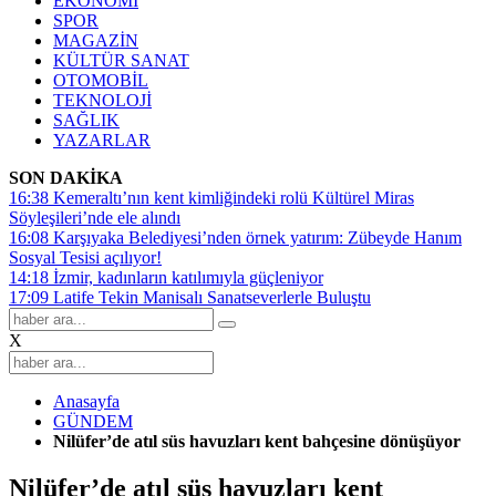
EKONOMİ
SPOR
MAGAZİN
KÜLTÜR SANAT
OTOMOBİL
TEKNOLOJİ
SAĞLIK
YAZARLAR
SON DAKİKA
16:38
Kemeraltı’nın kent kimliğindeki rolü Kültürel Miras
Söyleşileri’nde ele alındı
16:08
Karşıyaka Belediyesi’nden örnek yatırım: Zübeyde Hanım
Sosyal Tesisi açılıyor!
14:18
İzmir, kadınların katılımıyla güçleniyor
17:09
Latife Tekin Manisalı Sanatseverlerle Buluştu
X
Anasayfa
GÜNDEM
Nilüfer’de atıl süs havuzları kent bahçesine dönüşüyor
Nilüfer’de atıl süs havuzları kent