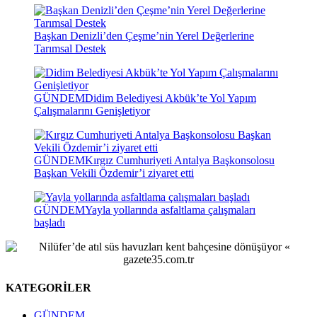
Başkan Denizli’den Çeşme’nin Yerel Değerlerine
Tarımsal Destek
GÜNDEM
Didim Belediyesi Akbük’te Yol Yapım
Çalışmalarını Genişletiyor
GÜNDEM
Kırgız Cumhuriyeti Antalya Başkonsolosu
Başkan Vekili Özdemir’i ziyaret etti
GÜNDEM
Yayla yollarında asfaltlama çalışmaları
başladı
KATEGORİLER
GÜNDEM