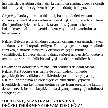
havuzlarda başlatılan çalışmalar kapsamında alanlar, çiçek ve çeşitli
bitkilerin yetiştirileceği kent bahçelerine dönüştürülüyor.
Geçmiş yıllarda yüksek su tüketimi, bakım giderleri ve zaman
zaman yaşanan koku sorunları nedeniyle işlevini yitiren havuzların
dönüştürülmesiyle hem kaynak tasarrufu sağlanması hem de
kullanılmayan alanların yeniden kent yaşamına kazandırılması
hedefleniyor.
Nilüfer Belediyesi tarafından yürütülen çalışma kapsamında havuz
alanlarına verimli toprak seriliyor. Dikim çalışmaları etaplar halinde
sürerken, alanlarda mevsimlik çiçekler ve çeşitli bitkiler
yetiştirilecek. Böylece alanlar yalnızca görsel açıdan değil, doğayla
uyumlu ve sürdürülebilir bir anlayışla da değerlendirilecek.
Devam eden dönüşüm sürecine kent sakinleri de dahil olacak.
Nilüfer Kent Konseyi iş birliğiyle önümüzdeki günlerde
gerçekleştirilecek dikim etkinliklerinde çocuklar ve yaş almış
Nilüferliler bir araya gelerek çiçek ve bitki dikimi yapacak.
Etkinliklerle hem kentlilerin üretim ve paylaşım süreçlerine katılımı
desteklenecek hem de kuşaklar arası dayanışmanın güçlendirilmesi
amaçlanıyor.
“HER KARIŞ ALANI KAMU YARARINA
DEĞERLENDİRMEYE DEVAM EDECEĞİZ”