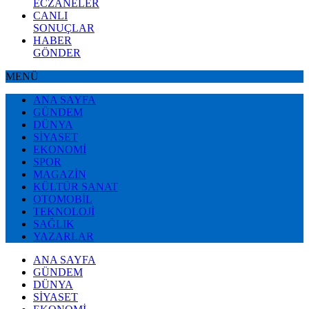
ECZANELER
CANLI
SONUÇLAR
HABER
GÖNDER
MENÜ
ANA SAYFA
GÜNDEM
DÜNYA
SİYASET
EKONOMİ
SPOR
MAGAZİN
KÜLTÜR SANAT
OTOMOBİL
TEKNOLOJİ
SAĞLIK
YAZARLAR
ANA SAYFA
GÜNDEM
DÜNYA
SİYASET