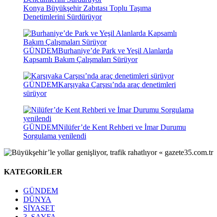
Konya Büyükşehir Zabıtası Toplu Taşıma
Denetimlerini Sürdürüyor
GÜNDEM
Burhaniye’de Park ve Yeşil Alanlarda
Kapsamlı Bakım Çalışmaları Sürüyor
GÜNDEM
Karşıyaka Çarşısı’nda araç denetimleri
sürüyor
GÜNDEM
Nilüfer’de Kent Rehberi ve İmar Durumu
Sorgulama yenilendi
KATEGORİLER
GÜNDEM
DÜNYA
SİYASET
3. SAYFA