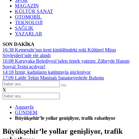
SPOR
MAGAZİN
KÜLTÜR SANAT
OTOMOBİL
TEKNOLOJİ
SAĞLIK
YAZARLAR
SON DAKİKA
16:38
Kemeraltı’nın kent kimliğindeki rolü Kültürel Miras
Söyleşileri’nde ele alındı
16:08
Karşıyaka Belediyesi’nden örnek yatırım: Zübeyde Hanım
Sosyal Tesisi açılıyor!
14:18
İzmir, kadınların katılımıyla güçleniyor
17:09
Latife Tekin Manisalı Sanatseverlerle Buluştu
X
Anasayfa
GÜNDEM
Büyükşehir’le yollar genişliyor, trafik rahatlıyor
Büyükşehir’le yollar genişliyor, trafik