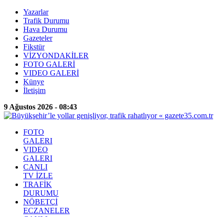
Yazarlar
Trafik Durumu
Hava Durumu
Gazeteler
Fikstür
VİZYONDAKİLER
FOTO GALERİ
VIDEO GALERİ
Künye
İletişim
9 Ağustos 2026 - 08:43
FOTO
GALERI
VIDEO
GALERI
CANLI
TV İZLE
TRAFİK
DURUMU
NÖBETÇİ
ECZANELER