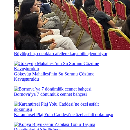
Büyükşehir, çocukları afetlere karşı bilinçlendiriyor
Gökeyüp Mahallesi’nin Su Sorunu Çözüme
Kavuşturuldu
Bornova’ya 7 dönümlük cennet bahçesi
Karamürsel Plaj Yolu Caddesi’ne özel asfalt dokunuşu