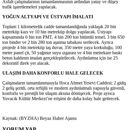
Asfalt çalışmalarının tamamlanmasının ardından yatay ve düşey
trafik işaretlemeleri yapılacak.
YOĞUN ALTYAPI VE ÜSTYAPI İMALATI
Toplam 1 kilometrelik cadde tamamlandığında yaklaşık 20 bin
metreküp kazı ve 10 bin metreküp dolgu yapılacak. Üstyapı
kapsamında 6 bin ton PMT, 4 bin 200 ton bitümlü temel, 3 bin 650
ton binder ve 2 bin 280 ton aşınma tabakası serilecek. Ayrıca
projede 4 bin metreküp taş duvar, 350 metre yaya korkuluğu, 100
metre panel çit, 50 yağmur suyu ızgarası ve 4 bin metrekare baskı
beton kaldırım imalatı gerçekleştirilecek. Aydınlatma için ise 25
dekoratif direk yer alacak.
ULAŞIM DAHA KONFORLU HALE GELECEK
Çalışmaların tamamlanmasıyla Hoca Ahmet Yesevi Caddesi; 2 gidiş
2 geliş şeritli, orta refüjlü ve modern aydınlatmalı yapısıyla güvenli,
konforlu ve prestijli bir ulaşım aksına dönüşecek. Proje ayrıca
Yuvacık Kültür Merkezi’ne erişimi de daha kolay hale getirecek.
Kaynak: (BYZHA) Beyaz Haber Ajansı
YORUM YAP