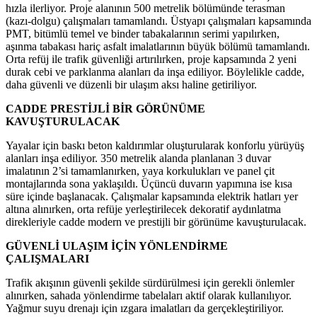
hızla ilerliyor. Proje alanının 500 metrelik bölümünde terasman
(kazı-dolgu) çalışmaları tamamlandı. Üstyapı çalışmaları kapsamında
PMT, bitümlü temel ve binder tabakalarının serimi yapılırken,
aşınma tabakası hariç asfalt imalatlarının büyük bölümü tamamlandı.
Orta refüj ile trafik güvenliği artırılırken, proje kapsamında 2 yeni
durak cebi ve parklanma alanları da inşa ediliyor. Böylelikle cadde,
daha güvenli ve düzenli bir ulaşım aksı haline getiriliyor.
CADDE PRESTİJLİ BİR GÖRÜNÜME
KAVUŞTURULACAK
Yayalar için baskı beton kaldırımlar oluşturularak konforlu yürüyüş
alanları inşa ediliyor. 350 metrelik alanda planlanan 3 duvar
imalatının 2’si tamamlanırken, yaya korkulukları ve panel çit
montajlarında sona yaklaşıldı. Üçüncü duvarın yapımına ise kısa
süre içinde başlanacak. Çalışmalar kapsamında elektrik hatları yer
altına alınırken, orta refüje yerleştirilecek dekoratif aydınlatma
direkleriyle cadde modern ve prestijli bir görünüme kavuşturulacak.
GÜVENLİ ULAŞIM İÇİN YÖNLENDİRME
ÇALIŞMALARI
Trafik akışının güvenli şekilde sürdürülmesi için gerekli önlemler
alınırken, sahada yönlendirme tabelaları aktif olarak kullanılıyor.
Yağmur suyu drenajı için ızgara imalatları da gerçekleştiriliyor.