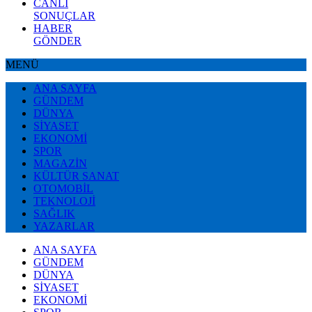
CANLI
SONUÇLAR
HABER
GÖNDER
MENÜ
ANA SAYFA
GÜNDEM
DÜNYA
SİYASET
EKONOMİ
SPOR
MAGAZİN
KÜLTÜR SANAT
OTOMOBİL
TEKNOLOJİ
SAĞLIK
YAZARLAR
ANA SAYFA
GÜNDEM
DÜNYA
SİYASET
EKONOMİ