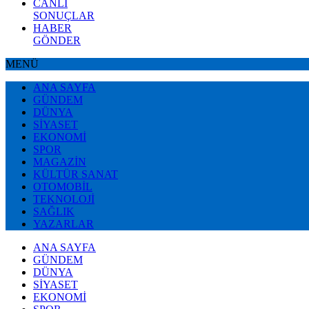
CANLI
SONUÇLAR
HABER
GÖNDER
MENÜ
ANA SAYFA
GÜNDEM
DÜNYA
SİYASET
EKONOMİ
SPOR
MAGAZİN
KÜLTÜR SANAT
OTOMOBİL
TEKNOLOJİ
SAĞLIK
YAZARLAR
ANA SAYFA
GÜNDEM
DÜNYA
SİYASET
EKONOMİ