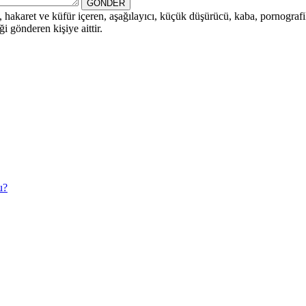
GÖNDER
i, hakaret ve küfür içeren, aşağılayıcı, küçük düşürücü, kaba, pornografik,
i gönderen kişiye aittir.