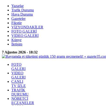
Yazarlar
Trafik Durumu
Hava Durumu
Gazeteler
Fikstür
VİZYONDAKİLER
FOTO GALERİ
VIDEO GALERİ
Künye
İletişim
7 Ağustos 2026 - 18:32
FOTO
GALERI
VIDEO
GALERI
CANLI
TV İZLE
TRAFİK
DURUMU
NÖBETÇİ
ECZANELER