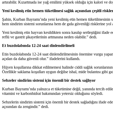
artırabilir. Kızartmada ise yağ emilimi yüksek olduğu için kalori ve doy
Yeni kesilmiş etin hemen tüketilmesi sağlık açısından çeşitli riskle
Şahin, Kurban Bayramı’nda yeni kesilmiş etin hemen tüketilmesinin sağlı
hem sindirim sistemi sorunlarına hem de gıda güvenliği risklerine yol 
Yeni kesilmiş etin hayvan kesildikten sonra kasılıp sertleştiğini ifad
reflü ve gastrit şikayetlerinin artmasına neden olabilir.” dedi.
Et buzdolabında 12-24 saat dinlendirilmeli
Etin buzdolabında 12-24 saat dinlendirilmesinin önemine vurgu yapan Şa
açıdan da daha güvenli olur.” ifadelerini kullandı.
Hijyen koşullarına dikkat edilmemesi halinde ciddi sağlık sorunlarını
Özellikle saklama koşulları uygun değilse ishal, mide bulantısı gibi gı
Sebzeler sindirim sistemi için önemli bir destek sağlıyor
Kurban Bayramı’nda yalnızca et tüketimine değil, yanında tercih edile
vitamini ve karbonhidrat bakımından yetersiz olduğunu söyledi.
Sebzelerin sindirim sistemi için önemli bir destek sağladığını ifade ed
açısından da zengindir.” dedi.