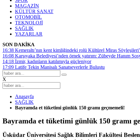
SPOR
MAGAZİN
KÜLTÜR SANAT
OTOMOBİL
TEKNOLOJİ
SAĞLIK
YAZARLAR
SON DAKİKA
16:38
Kemeraltı’nın kent kimliğindeki rolü Kültürel Miras Söyleşileri’
16:08
Karşıyaka Belediyesi’nden örnek yatırım: Zübeyde Hanım Sosyal
14:18
İzmir, kadınların katılımıyla güçleniyor
17:09
Latife Tekin Manisalı Sanatseverlerle Buluştu
X
Anasayfa
SAĞLIK
Bayramda et tüketimi günlük 150 gramı geçmemeli!
Bayramda et tüketimi günlük 150 gramı g
Üsküdar Üniversitesi Sağlık Bilimleri Fakültesi Bes