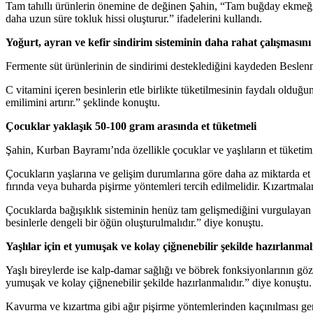
Tam tahıllı ürünlerin önemine de değinen Şahin, “Tam buğday ekmeği ve b
daha uzun süre tokluk hissi oluşturur.” ifadelerini kullandı.
Yoğurt, ayran ve kefir sindirim sisteminin daha rahat çalışmasını
Fermente süt ürünlerinin de sindirimi desteklediğini kaydeden Beslenme
C vitamini içeren besinlerin etle birlikte tüketilmesinin faydalı olduğ
emilimini artırır.” şeklinde konuştu.
Çocuklar yaklaşık 50-100 gram arasında et tüketmeli
Şahin, Kurban Bayramı’nda özellikle çocuklar ve yaşlıların et tüketim
Çocukların yaşlarına ve gelişim durumlarına göre daha az miktarda et 
fırında veya buharda pişirme yöntemleri tercih edilmelidir. Kızartmala
Çocuklarda bağışıklık sisteminin henüz tam gelişmediğini vurgulayan Şa
besinlerle dengeli bir öğün oluşturulmalıdır.” diye konuştu.
Yaşlılar için et yumuşak ve kolay çiğnenebilir şekilde hazırlanmal
Yaşlı bireylerde ise kalp-damar sağlığı ve böbrek fonksiyonlarının göz
yumuşak ve kolay çiğnenebilir şekilde hazırlanmalıdır.” diye konuştu.
Kavurma ve kızartma gibi ağır pişirme yöntemlerinden kaçınılması ge