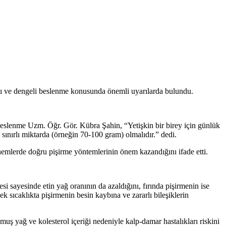
ı ve dengeli beslenme konusunda önemli uyarılarda bulundu.
eslenme Uzm.
Öğr. Gör. Kübra Şahin, “Yetişkin bir birey için günlük
 sınırlı miktarda (örneğin 70-100 gram) olmalıdır.” dedi.
nemlerde doğru pişirme yöntemlerinin önem kazandığını ifade etti.
i sayesinde etin yağ oranının da azaldığını, fırında pişirmenin ise
sıcaklıkta pişirmenin besin kaybına ve zararlı bileşiklerin
 yağ ve kolesterol içeriği nedeniyle kalp-damar hastalıkları riskini