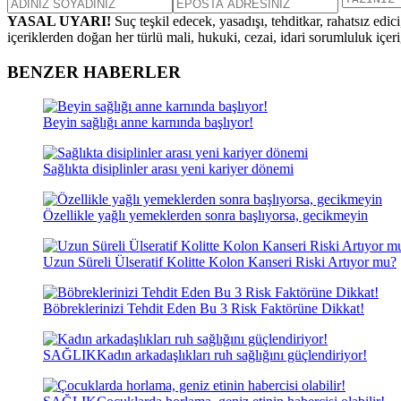
YASAL UYARI!
Suç teşkil edecek, yasadışı, tehditkar, rahatsız edic
içeriklerden doğan her türlü mali, hukuki, cezai, idari sorumluluk içeriğ
BENZER HABERLER
Beyin sağlığı anne karnında başlıyor!
Sağlıkta disiplinler arası yeni kariyer dönemi
Özellikle yağlı yemeklerden sonra başlıyorsa, gecikmeyin
Uzun Süreli Ülseratif Kolitte Kolon Kanseri Riski Artıyor mu?
Böbreklerinizi Tehdit Eden Bu 3 Risk Faktörüne Dikkat!
SAĞLIK
Kadın arkadaşlıkları ruh sağlığını güçlendiriyor!