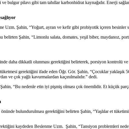
ulgur pilavı gibi tam tahıllar karbonhidrat kaynağıdır. Enerji sağlar, ka
 sağlıyor
 Uzm. Şahin, “Yoğurt, ayran ve kefir gibi probiyotik içeren besinler si
unu belirten Şahin, “Limonlu salata, domates, yeşil biber, maydanoz, por
inde daha dikkatli olunması gerektiğini belirterek, porsiyon kontrolü v
tüketmesi gerektiğini ifade eden Öğr. Gör. Şahin, “Çocuklar yaklaşık 50
rdan ve çok yağlı kavurmalardan kaçınılmalıdır.” dedi.
hin, “Bu nedenle etin iyi pişmiş olması çok önemlidir. Et küçük parçala
ı
 önünde bulundurulması gerektiğini belirten Şahin, “Yaşlılar et tüketimi
rektiğini kaydeden Beslenme Uzm. Şahin, “Tansiyon problemleri nedeniy