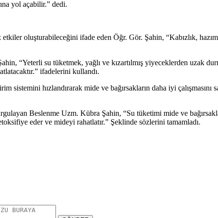
ına yol açabilir.” dedi.
 etkiler oluşturabileceğini ifade eden Öğr. Gör. Şahin, “Kabızlık, hazıms
rten Şahin, “Yeterli su tüketmek, yağlı ve kızartılmış yiyeceklerden uzak
latacaktır.” ifadelerini kullandı.
im sistemini hızlandırarak mide ve bağırsakların daha iyi çalışmasını sağ
rgulayan Beslenme Uzm. Kübra Şahin, “Su tüketimi mide ve bağırsaklar
detoksifiye eder ve mideyi rahatlatır.” Şeklinde sözlerini tamamladı.