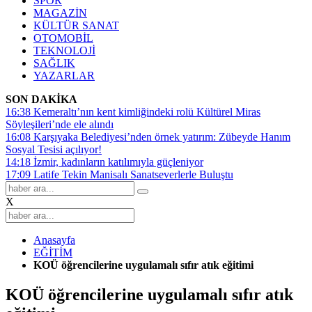
SPOR
MAGAZİN
KÜLTÜR SANAT
OTOMOBİL
TEKNOLOJİ
SAĞLIK
YAZARLAR
SON DAKİKA
16:38
Kemeraltı’nın kent kimliğindeki rolü Kültürel Miras
Söyleşileri’nde ele alındı
16:08
Karşıyaka Belediyesi’nden örnek yatırım: Zübeyde Hanım
Sosyal Tesisi açılıyor!
14:18
İzmir, kadınların katılımıyla güçleniyor
17:09
Latife Tekin Manisalı Sanatseverlerle Buluştu
X
Anasayfa
EĞİTİM
KOÜ öğrencilerine uygulamalı sıfır atık eğitimi
KOÜ öğrencilerine uygulamalı sıfır atık