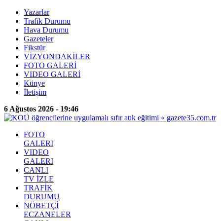
Yazarlar
Trafik Durumu
Hava Durumu
Gazeteler
Fikstür
VİZYONDAKİLER
FOTO GALERİ
VIDEO GALERİ
Künye
İletişim
6 Ağustos 2026 - 19:46
FOTO
GALERI
VIDEO
GALERI
CANLI
TV İZLE
TRAFİK
DURUMU
NÖBETÇİ
ECZANELER