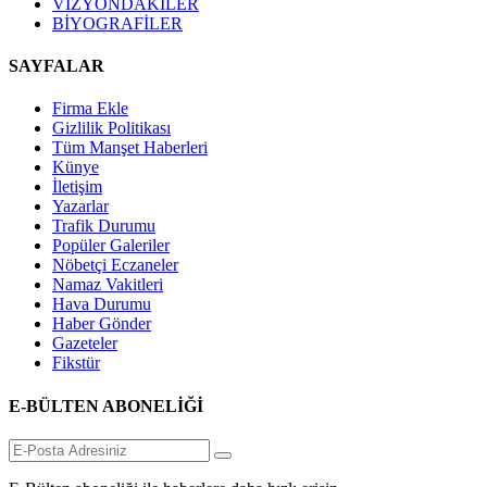
VİZYONDAKİLER
BİYOGRAFİLER
SAYFALAR
Firma Ekle
Gizlilik Politikası
Tüm Manşet Haberleri
Künye
İletişim
Yazarlar
Trafik Durumu
Popüler Galeriler
Nöbetçi Eczaneler
Namaz Vakitleri
Hava Durumu
Haber Gönder
Gazeteler
Fikstür
E-BÜLTEN ABONELİĞİ