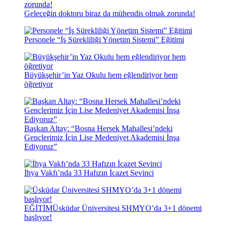
Geleceğin doktoru biraz da mühendis olmak zorunda!
Personele “İş Sürekliliği Yönetim Sistemi” Eğitimi
Büyükşehir’in Yaz Okulu hem eğlendiriyor hem
öğretiyor
Başkan Altay: “Bosna Hersek Mahallesi’ndeki
Gençlerimiz İçin Lise Medeniyet Akademisi İnşa
Ediyoruz”
İhya Vakfı’nda 33 Hafızın İcazet Sevinci
EĞİTİM
Üsküdar Üniversitesi SHMYO’da 3+1 dönemi
başlıyor!