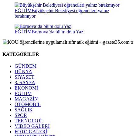
EĞİTİM
Büyükşehir Belediyesi öğrencileri yalnız
bırakmıyor
EĞİTİM
Bornova’da bilim dolu Yaz
KATEGORİLER
GÜNDEM
DÜNYA
SİYASET
3. SAYFA
EKONOMİ
EĞİTİM
MAGAZİN
OTOMOBİL
SAĞLIK
SPOR
TEKNOLOJİ
VIDEO GALERİ
FOTO GALERİ