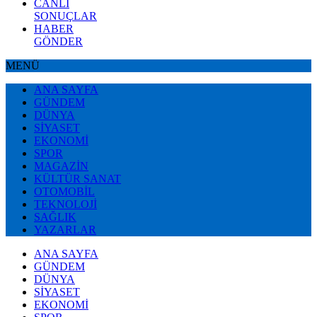
CANLI
SONUÇLAR
HABER
GÖNDER
MENÜ
ANA SAYFA
GÜNDEM
DÜNYA
SİYASET
EKONOMİ
SPOR
MAGAZİN
KÜLTÜR SANAT
OTOMOBİL
TEKNOLOJİ
SAĞLIK
YAZARLAR
ANA SAYFA
GÜNDEM
DÜNYA
SİYASET
EKONOMİ