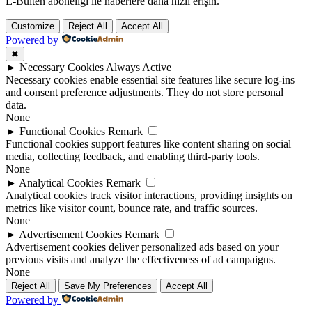
E-Bülten aboneliği ile haberlere daha hızlı erişin.
Customize
Reject All
Accept All
Powered by
✖
►
Necessary Cookies
Always Active
Necessary cookies enable essential site features like secure log-ins
and consent preference adjustments. They do not store personal
data.
None
►
Functional Cookies
Remark
Functional cookies support features like content sharing on social
media, collecting feedback, and enabling third-party tools.
None
►
Analytical Cookies
Remark
Analytical cookies track visitor interactions, providing insights on
metrics like visitor count, bounce rate, and traffic sources.
None
►
Advertisement Cookies
Remark
Advertisement cookies deliver personalized ads based on your
previous visits and analyze the effectiveness of ad campaigns.
None
Reject All
Save My Preferences
Accept All
Powered by