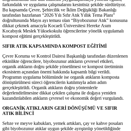
farkındalık ve uygulama çalışmalarını kesintisiz şekilde sürdürüyor.
Bu kapsamda Çevre, Şehircilik ve İklim Değişikliği Bakanlığı
tarafından hazırlanan “2026 Yılı Sıfır Atık Yıllık Tema Planı”
doğrultusunda Mayıs ayı teması olan “Biyobozunur Atık” konusuna
dikkat çekmek amacıyla Kocaeli Üniversitesi Hereke Asım
Kocabıyık Meslek Yüksekokulu öğrencilerine yönelik uygulamalı
kompost eğitimi gerçekleştirildi.
SIFIR ATIK KAPSAMINDA KOMPOST EĞİTİMİ
Çevre Koruma ve Kontrol Dairesi Başkanlığı tarafından düzenlenen
etkinlikte öğrencilere, biyobozunur atıkların çevresel etkileri,
organik atıkların doğru şekilde yönetilmesi ve kompost üretiminin
ekosistem açısından önemi hakkında kapsamlı bilgi verildi.
Programın uygulama bölümünde ise organik atıkların komposta
dönüştürülmesi süreci öğrencilerin katılımıyla adım adım
gerçekleştirildi. Organik atıkların doğru yöntemlerle
değerlendirilmesine dikkat çekilen çalışma ile doğaya yeniden
kazandırılabilen atıkların çevresel ve ekonomik değeri vurgulandı.
ORGANİK ATIKLARIN GERİ DÖNÜŞÜMÜ VE SIFIR
ATIK BİLİNCİ
Sebze ve meyve kabukları, yemek artıkları, çay ve kahve posaları
gibi biyobozunur atıklar uygun şekilde ayrıştırılıp yönetildiğinde