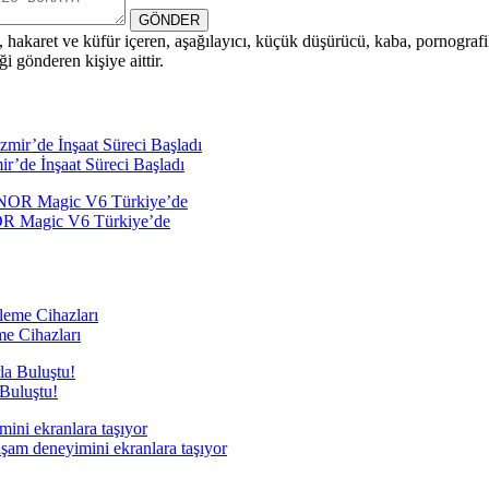
GÖNDER
i, hakaret ve küfür içeren, aşağılayıcı, küçük düşürücü, kaba, pornografik,
i gönderen kişiye aittir.
r’de İnşaat Süreci Başladı
NOR Magic V6 Türkiye’de
e Cihazları
Buluştu!
aşam deneyimini ekranlara taşıyor