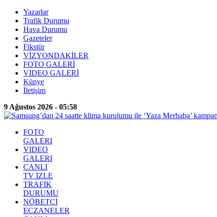
Yazarlar
Trafik Durumu
Hava Durumu
Gazeteler
Fikstür
VİZYONDAKİLER
FOTO GALERİ
VIDEO GALERİ
Künye
İletişim
9 Ağustos 2026 - 05:58
FOTO
GALERI
VIDEO
GALERI
CANLI
TV İZLE
TRAFİK
DURUMU
NÖBETÇİ
ECZANELER