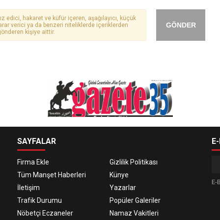
ız edici, hakaret ve küfür içeren, aşağılayıcı, küçük
GÖNDER
arar verici ya da benzeri niteliklerde içeriklerden
önderen kişiye aittir.
SAYFALAR
E
Firma Ekle
Gizlilik Politikası
Tüm Manşet Haberleri
Künye
E-B
İletişim
Yazarlar
Trafik Durumu
Popüler Galeriler
Nöbetçi Eczaneler
Namaz Vakitleri