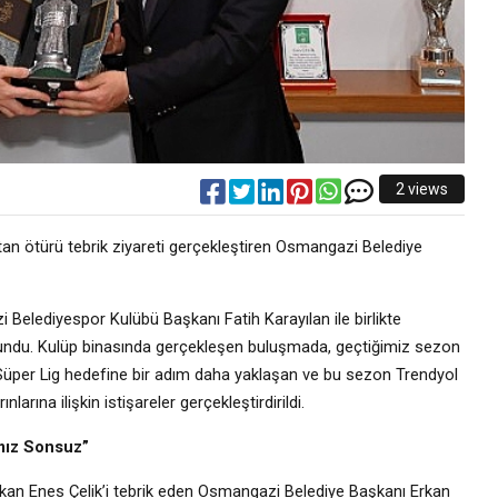
2 views
n ötürü tebrik ziyareti gerçekleştiren Osmangazi Belediye
elediyespor Kulübü Başkanı Fatih Karayılan ile birlikte
lundu. Kulüp binasında gerçekleşen buluşmada, geçtiğimiz sezon
 Süper Lig hedefine bir adım daha yaklaşan ve bu sezon Trendyol
rına ilişkin istişareler gerçekleştirdirildi.
ımız Sonsuz”
kan Enes Çelik’i tebrik eden Osmangazi Belediye Başkanı Erkan