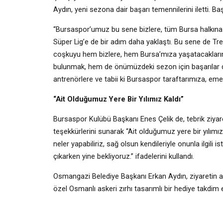
Aydın, yeni sezona dair başarı temennilerini iletti. B
“Bursaspor’umuz bu sene bizlere, tüm Bursa halkına h
Süper Lig’e de bir adım daha yaklaştı. Bu sene de Trend
coşkuyu hem bizlere, hem Bursa’mıza yaşatacaklarına
bulunmak, hem de önümüzdeki sezon için başarılar di
antrenörlere ve tabii ki Bursaspor taraftarımıza, eme
“Ait Olduğumuz Yere Bir Yılımız Kaldı”
Bursaspor Kulübü Başkanı Enes Çelik de, tebrik ziya
teşekkürlerini sunarak “Ait olduğumuz yere bir yılımız
neler yapabiliriz, sağ olsun kendileriyle onunla ilgili
çıkarken yine bekliyoruz.” ifadelerini kullandı.
Osmangazi Belediye Başkanı Erkan Aydın, ziyaretin 
özel Osmanlı askeri zırhı tasarımlı bir hediye takdim e