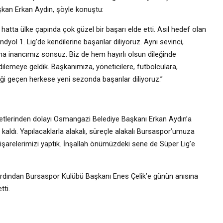
aşkan Erkan Aydın, şöyle konuştu:
atta ülke çapında çok güzel bir başarı elde etti. Asıl hedef olan
yol 1. Lig’de kendilerine başarılar diliyoruz. Aynı sevinci,
 inancımız sonsuz. Biz de hem hayırlı olsun dileğinde
lemeye geldik. Başkanımıza, yöneticilere, futbolculara,
ği geçen herkese yeni sezonda başarılar diliyoruz.”
retlerinden dolayı Osmangazi Belediye Başkanı Erkan Aydın’a
 kaldı. Yapılacaklarla alakalı, süreçle alakalı Bursaspor’umuza
 istişarelerimizi yaptık. İnşallah önümüzdeki sene de Süper Lig’e
ardından Bursaspor Kulübü Başkanı Enes Çelik’e günün anısına
tti.