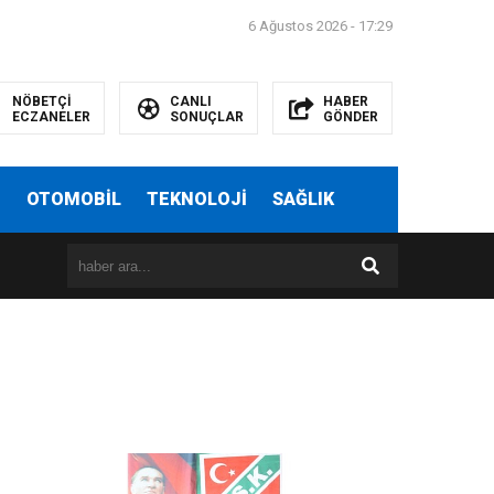
6 Ağustos 2026 - 17:29
NÖBETÇİ
CANLI
HABER
ECZANELER
SONUÇLAR
GÖNDER
T
OTOMOBİL
TEKNOLOJİ
SAĞLIK