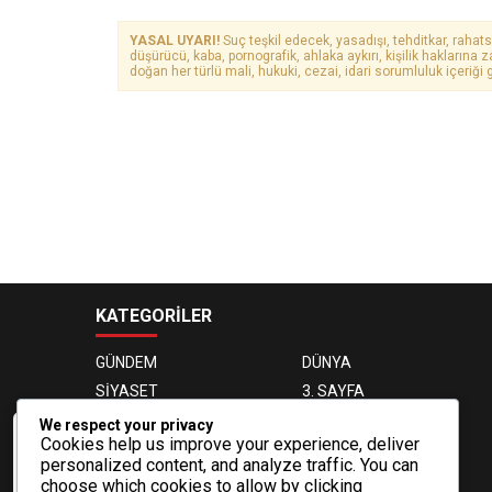
YASAL UYARI!
Suç teşkil edecek, yasadışı, tehditkar, rahats
düşürücü, kaba, pornografik, ahlaka aykırı, kişilik haklarına z
doğan her türlü mali, hukuki, cezai, idari sorumluluk içeriği g
KATEGORİLER
GÜNDEM
DÜNYA
SİYASET
3. SAYFA
EKONOMİ
EĞİTİM
We respect your privacy
Cookies help us improve your experience, deliver
MAGAZİN
OTOMOBİL
Veri politikasındaki amaçlarla sınırlı ve
personalized content, and analyze traffic. You can
mevzuata uygun şekilde çerez
SAĞLIK
SPOR
choose which cookies to allow by clicking
konumlandırmaktayız. Detaylar için veri