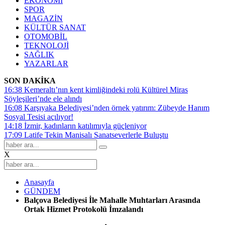
EKONOMİ
SPOR
MAGAZİN
KÜLTÜR SANAT
OTOMOBİL
TEKNOLOJİ
SAĞLIK
YAZARLAR
SON DAKİKA
16:38
Kemeraltı’nın kent kimliğindeki rolü Kültürel Miras
Söyleşileri’nde ele alındı
16:08
Karşıyaka Belediyesi’nden örnek yatırım: Zübeyde Hanım
Sosyal Tesisi açılıyor!
14:18
İzmir, kadınların katılımıyla güçleniyor
17:09
Latife Tekin Manisalı Sanatseverlerle Buluştu
X
Anasayfa
GÜNDEM
Balçova Belediyesi İle Mahalle Muhtarları Arasında
Ortak Hizmet Protokolü İmzalandı