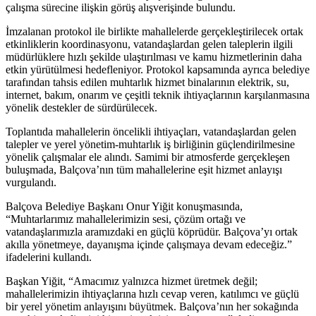
çalışma sürecine ilişkin görüş alışverişinde bulundu.
İmzalanan protokol ile birlikte mahallelerde gerçekleştirilecek ortak
etkinliklerin koordinasyonu, vatandaşlardan gelen taleplerin ilgili
müdürlüklere hızlı şekilde ulaştırılması ve kamu hizmetlerinin daha
etkin yürütülmesi hedefleniyor. Protokol kapsamında ayrıca belediye
tarafından tahsis edilen muhtarlık hizmet binalarının elektrik, su,
internet, bakım, onarım ve çeşitli teknik ihtiyaçlarının karşılanmasına
yönelik destekler de sürdürülecek.
Toplantıda mahallelerin öncelikli ihtiyaçları, vatandaşlardan gelen
talepler ve yerel yönetim-muhtarlık iş birliğinin güçlendirilmesine
yönelik çalışmalar ele alındı. Samimi bir atmosferde gerçekleşen
buluşmada, Balçova’nın tüm mahallelerine eşit hizmet anlayışı
vurgulandı.
Balçova Belediye Başkanı Onur Yiğit konuşmasında,
“Muhtarlarımız mahallelerimizin sesi, çözüm ortağı ve
vatandaşlarımızla aramızdaki en güçlü köprüdür. Balçova’yı ortak
akılla yönetmeye, dayanışma içinde çalışmaya devam edeceğiz.”
ifadelerini kullandı.
Başkan Yiğit, “Amacımız yalnızca hizmet üretmek değil;
mahallelerimizin ihtiyaçlarına hızlı cevap veren, katılımcı ve güçlü
bir yerel yönetim anlayışını büyütmek. Balçova’nın her sokağında