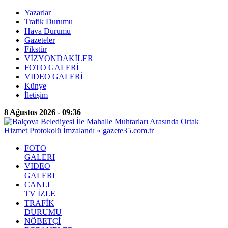
Yazarlar
Trafik Durumu
Hava Durumu
Gazeteler
Fikstür
VİZYONDAKİLER
FOTO GALERİ
VIDEO GALERİ
Künye
İletişim
8 Ağustos 2026 - 09:36
FOTO
GALERI
VIDEO
GALERI
CANLI
TV İZLE
TRAFİK
DURUMU
NÖBETÇİ