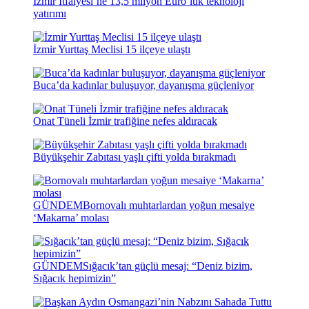
İzmir İtfaiyesi’ne 13,5 milyon Euro’luk teknoloji
yatırımı
İzmir Yurttaş Meclisi 15 ilçeye ulaştı
Buca’da kadınlar buluşuyor, dayanışma güçleniyor
Onat Tüneli İzmir trafiğine nefes aldıracak
Büyükşehir Zabıtası yaşlı çifti yolda bırakmadı
GÜNDEM
Bornovalı muhtarlardan yoğun mesaiye
‘Makarna’ molası
GÜNDEM
Sığacık’tan güçlü mesaj: “Deniz bizim,
Sığacık hepimizin”