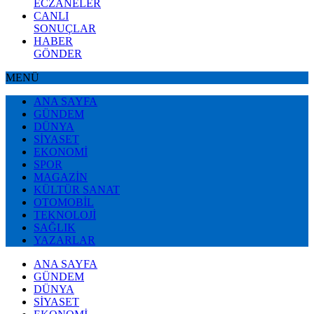
ECZANELER
CANLI
SONUÇLAR
HABER
GÖNDER
MENÜ
ANA SAYFA
GÜNDEM
DÜNYA
SİYASET
EKONOMİ
SPOR
MAGAZİN
KÜLTÜR SANAT
OTOMOBİL
TEKNOLOJİ
SAĞLIK
YAZARLAR
ANA SAYFA
GÜNDEM
DÜNYA
SİYASET