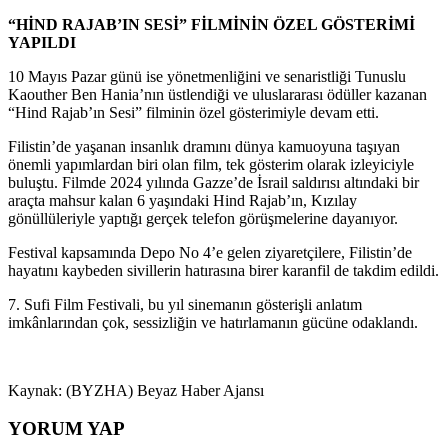
“HİND RAJAB’IN SESİ” FİLMİNİN ÖZEL GÖSTERİMİ
YAPILDI
10 Mayıs Pazar günü ise yönetmenliğini ve senaristliği Tunuslu
Kaouther Ben Hania’nın üstlendiği ve uluslararası ödüller kazanan
“Hind Rajab’ın Sesi” filminin özel gösterimiyle devam etti.
Filistin’de yaşanan insanlık dramını dünya kamuoyuna taşıyan
önemli yapımlardan biri olan film, tek gösterim olarak izleyiciyle
buluştu. Filmde 2024 yılında Gazze’de İsrail saldırısı altındaki bir
araçta mahsur kalan 6 yaşındaki Hind Rajab’ın, Kızılay
gönüllüleriyle yaptığı gerçek telefon görüşmelerine dayanıyor.
Festival kapsamında Depo No 4’e gelen ziyaretçilere, Filistin’de
hayatını kaybeden sivillerin hatırasına birer karanfil de takdim edildi.
7. Sufi Film Festivali, bu yıl sinemanın gösterişli anlatım
imkânlarından çok, sessizliğin ve hatırlamanın gücüne odaklandı.
Kaynak: (BYZHA) Beyaz Haber Ajansı
YORUM YAP