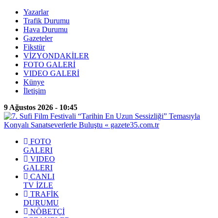
Yazarlar
Trafik Durumu
Hava Durumu
Gazeteler
Fikstür
VİZYONDAKİLER
FOTO GALERİ
VIDEO GALERİ
Künye
İletişim
9 Ağustos 2026 - 10:45
FOTO
GALERI
VIDEO
GALERI
CANLI
TV İZLE
TRAFİK
DURUMU
NÖBETÇİ