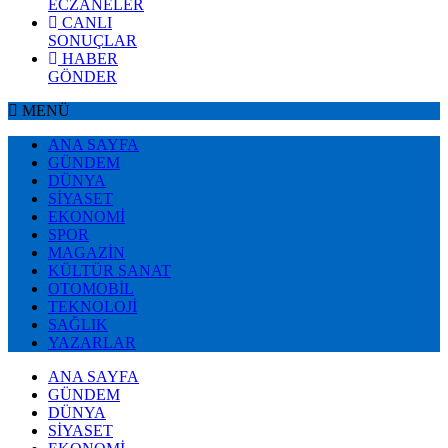
ECZANELER
CANLI
SONUÇLAR
HABER
GÖNDER
MENÜ
ANA SAYFA
GÜNDEM
DÜNYA
SİYASET
EKONOMİ
SPOR
MAGAZİN
KÜLTÜR SANAT
OTOMOBİL
TEKNOLOJİ
SAĞLIK
YAZARLAR
ANA SAYFA
GÜNDEM
DÜNYA
SİYASET