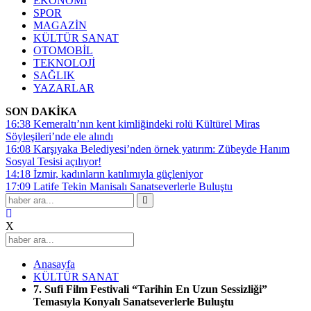
EKONOMİ
SPOR
MAGAZİN
KÜLTÜR SANAT
OTOMOBİL
TEKNOLOJİ
SAĞLIK
YAZARLAR
SON DAKİKA
16:38
Kemeraltı’nın kent kimliğindeki rolü Kültürel Miras
Söyleşileri’nde ele alındı
16:08
Karşıyaka Belediyesi’nden örnek yatırım: Zübeyde Hanım
Sosyal Tesisi açılıyor!
14:18
İzmir, kadınların katılımıyla güçleniyor
17:09
Latife Tekin Manisalı Sanatseverlerle Buluştu
X
Anasayfa
KÜLTÜR SANAT
7. Sufi Film Festivali “Tarihin En Uzun Sessizliği”
Temasıyla Konyalı Sanatseverlerle Buluştu