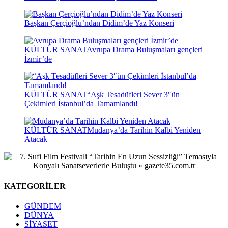
Başkan Çerçioğlu’ndan Didim’de Yaz Konseri
KÜLTÜR SANAT
Avrupa Drama Buluşmaları gençleri
İzmir’de
KÜLTÜR SANAT
“Aşk Tesadüfleri Sever 3″ün
Çekimleri İstanbul’da Tamamlandı!
KÜLTÜR SANAT
Mudanya’da Tarihin Kalbi Yeniden
Atacak
KATEGORİLER
GÜNDEM
DÜNYA
SİYASET