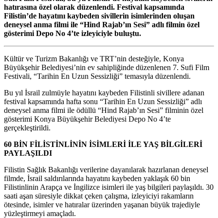
hatırasına özel olarak düzenlendi. Festival kapsamında
Filistin’de hayatını kaybeden sivillerin isimlerinden oluşan
deneysel anma filmi ile “Hind Rajab’ın Sesi” adlı filmin özel
gösterimi Depo No 4’te izleyiciyle buluştu.
Kültür ve Turizm Bakanlığı ve TRT’nin desteğiyle, Konya
Büyükşehir Belediyesi’nin ev sahipliğinde düzenlenen 7. Sufi Film
Festivali, “Tarihin En Uzun Sessizliği” temasıyla düzenlendi.
Bu yıl İsrail zulmüyle hayatını kaybeden Filistinli sivillere adanan
festival kapsamında hafta sonu “Tarihin En Uzun Sessizliği” adlı
deneysel anma filmi ile ödüllü “Hind Rajab’ın Sesi” filminin özel
gösterimi Konya Büyükşehir Belediyesi Depo No 4’te
gerçekleştirildi.
60 BİN FİLİSTİNLİNİN İSİMLERİ İLE YAŞ BİLGİLERİ
PAYLAŞILDI
Filistin Sağlık Bakanlığı verilerine dayanılarak hazırlanan deneysel
filmde, İsrail saldırılarında hayatını kaybeden yaklaşık 60 bin
Filistinlinin Arapça ve İngilizce isimleri ile yaş bilgileri paylaşıldı. 30
saati aşan süresiyle dikkat çeken çalışma, izleyiciyi rakamların
ötesinde, isimler ve hatıralar üzerinden yaşanan büyük trajediyle
yüzleştirmeyi amaçladı.