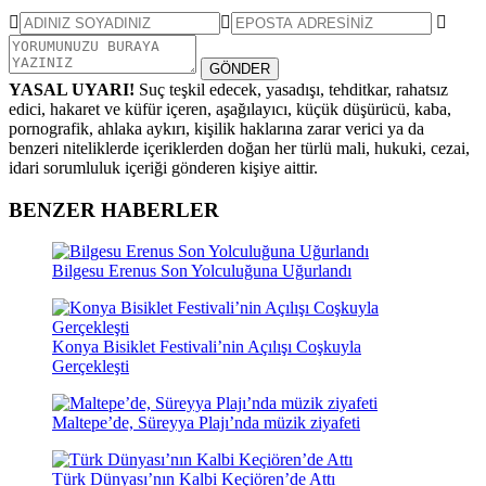
GÖNDER
YASAL UYARI!
Suç teşkil edecek, yasadışı, tehditkar, rahatsız
edici, hakaret ve küfür içeren, aşağılayıcı, küçük düşürücü, kaba,
pornografik, ahlaka aykırı, kişilik haklarına zarar verici ya da
benzeri niteliklerde içeriklerden doğan her türlü mali, hukuki, cezai,
idari sorumluluk içeriği gönderen kişiye aittir.
BENZER HABERLER
Bilgesu Erenus Son Yolculuğuna Uğurlandı
Konya Bisiklet Festivali’nin Açılışı Coşkuyla
Gerçekleşti
Maltepe’de, Süreyya Plajı’nda müzik ziyafeti
Türk Dünyası’nın Kalbi Keçiören’de Attı