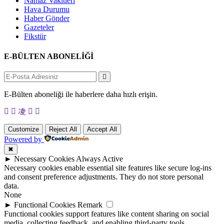
Namaz Vakitleri
Hava Durumu
Haber Gönder
Gazeteler
Fikstür
E-BÜLTEN ABONELİĞİ
E-Bülten aboneliği ile haberlere daha hızlı erişin.
Customize
Reject All
Accept All
Powered by
✖
►
Necessary Cookies
Always Active
Necessary cookies enable essential site features like secure log-ins
and consent preference adjustments. They do not store personal
data.
None
►
Functional Cookies
Remark
Functional cookies support features like content sharing on social
media, collecting feedback, and enabling third-party tools.