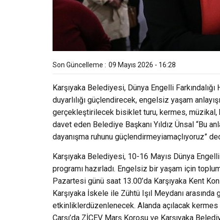
Son Güncelleme :
09 Mayıs 2026 - 16:28
Karşıyaka Belediyesi, Dünya Engelli Farkındalığı
duyarlılığı güçlendirecek, engelsiz yaşam anlayışı
gerçekleştirilecek bisiklet turu, kermes, müzikal, 
davet eden Belediye Başkanı Yıldız Ünsal “Bu anl
dayanışma ruhunu güçlendirmeyiamaçlıyoruz” de
Karşıyaka Belediyesi, 10-16 Mayıs Dünya Engelli F
programı hazırladı. Engelsiz bir yaşam için topl
Pazartesi günü saat 13.00’da Karşıyaka Kent Kons
Karşıyaka İskele ile Zühtü Işıl Meydanı arasında
etkinliklerdüzenlenecek. Alanda açılacak kerme
Çarşı’da ZİÇEV Marş Korosu ve Karşıyaka Belediye