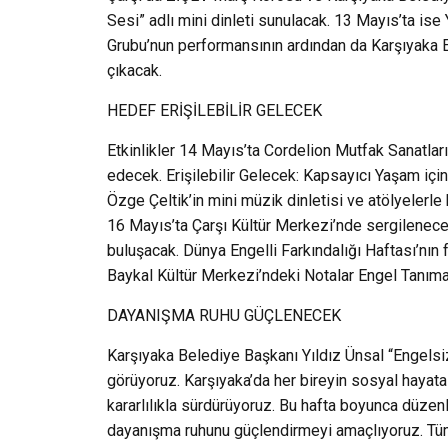
Sesi” adlı mini dinleti sunulacak. 13 Mayıs’ta is
Grubu’nun performansının ardından da Karşıyaka E
çıkacak.
HEDEF ERİŞİLEBİLİR GELECEK
Etkinlikler 14 Mayıs’ta Cordelion Mutfak Sanatla
edecek. Erişilebilir Gelecek: Kapsayıcı Yaşam içi
Özge Çeltik’in mini müzik dinletisi ve atölyelerle 
16 Mayıs’ta Çarşı Kültür Merkezi’nde sergilenece
buluşacak. Dünya Engelli Farkındalığı Haftası’nın
Baykal Kültür Merkezi’ndeki Notalar Engel Tanım
DAYANIŞMA RUHU GÜÇLENECEK
Karşıyaka Belediye Başkanı Yıldız Ünsal “Engelsi
görüyoruz. Karşıyaka’da her bireyin sosyal hayata 
kararlılıkla sürdürüyoruz. Bu hafta boyunca düzen
dayanışma ruhunu güçlendirmeyi amaçlıyoruz. Tüm