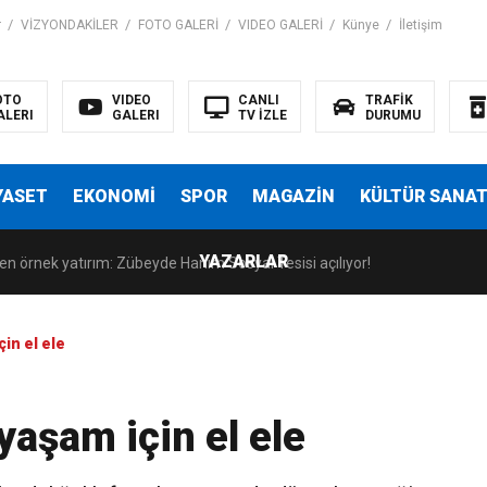
r
VİZYONDAKİLER
FOTO GALERİ
VIDEO GALERİ
Künye
İletişim
OTO
VIDEO
CANLI
TRAFİK
ALERI
GALERI
TV İZLE
DURUMU
anatseverlerle Buluştu
YASET
EKONOMİ
SPOR
MAGAZİN
KÜLTÜR SANA
indeki rolü Kültürel Miras Söyleşileri’nde ele alındı
YAZARLAR
en örnek yatırım: Zübeyde Hanım Sosyal Tesisi açılıyor!
ıyla güçleniyor
in el ele
anatseverlerle Buluştu
yaşam için el ele
indeki rolü Kültürel Miras Söyleşileri’nde ele alındı