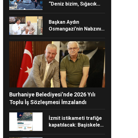
“Deniz bizim, Sığacık
hepimizin”
Başkan Aydın
Osmangazi’nin Nabzını
Sahada Tuttu
Burhaniye Belediyesi’nde 2026 Yılı
Toplu İş Sözleşmesi İmzalandı
İzmit istikameti trafiğe
kapatılacak: Başiskele
Kavşağı’nda gece