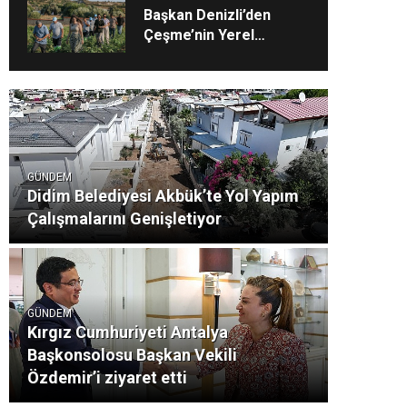
çalışması
Başkan Denizli’den
Çeşme’nin Yerel
Değerlerine Tarımsal
Destek
GÜNDEM
Didim Belediyesi Akbük’te Yol Yapım
Çalışmalarını Genişletiyor
GÜNDEM
Kırgız Cumhuriyeti Antalya
Başkonsolosu Başkan Vekili
Özdemir’i ziyaret etti