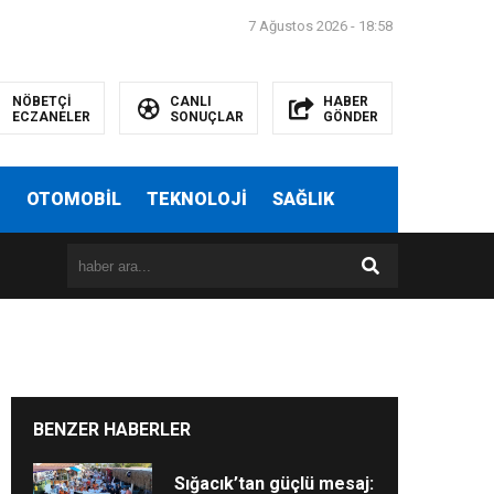
7 Ağustos 2026 - 18:58
NÖBETÇİ
CANLI
HABER
ECZANELER
SONUÇLAR
GÖNDER
T
OTOMOBİL
TEKNOLOJİ
SAĞLIK
BENZER HABERLER
Sığacık’tan güçlü mesaj: