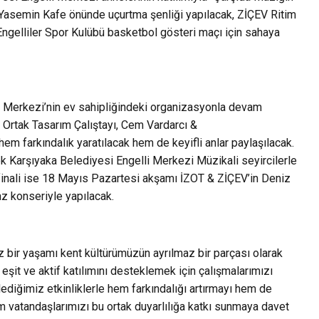
e Yasemin Kafe önünde uçurtma şenliği yapılacak, ZİÇEV Ritim
ngelliler Spor Kulübü basketbol gösteri maçı için sahaya
rı Merkezi’nin ev sahipliğindeki organizasyonla devam
n Ortak Tasarım Çalıştayı, Cem Vardarcı &
hem farkındalık yaratılacak hem de keyifli anlar paylaşılacak.
k Karşıyaka Belediyesi Engelli Merkezi Müzikali seyircilerle
 finali ise 18 Mayıs Pazartesi akşamı İZOT & ZİÇEV’in Deniz
az konseriyle yapılacak.
z bir yaşamı kent kültürümüzün ayrılmaz bir parçası olarak
eşit ve aktif katılımını desteklemek için çalışmalarımızı
lediğimiz etkinliklerle hem farkındalığı artırmayı hem de
 vatandaşlarımızı bu ortak duyarlılığa katkı sunmaya davet