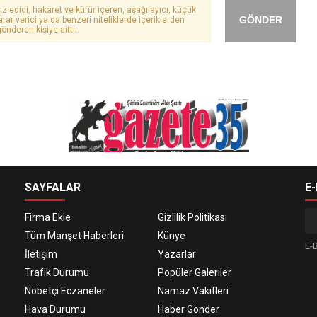
ız edici, hakaret ve küfür içeren, aşağılayıcı, küçük
GÖNDER
arar verici ya da benzeri niteliklerde içeriklerden
önderen kişiye aittir.
SAYFALAR
E
Firma Ekle
Gizlilik Politikası
Tüm Manşet Haberleri
Künye
E-B
İletişim
Yazarlar
Trafik Durumu
Popüler Galeriler
Nöbetçi Eczaneler
Namaz Vakitleri
Hava Durumu
Haber Gönder