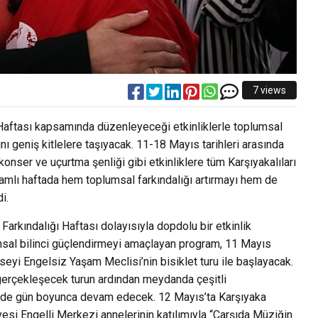
7 views
 Haftası kapsamında düzenleyeceği etkinliklerle toplumsal
nı geniş kitlelere taşıyacak. 11-18 Mayıs tarihleri arasında
konser ve uçurtma şenliği gibi etkinliklere tüm Karşıyakalıları
amlı haftada hem toplumsal farkındalığı artırmayı hem de
di.
arkındalığı Haftası dolayısıyla dopdolu bir etkinlik
umsal bilinci güçlendirmeyi amaçlayan program, 11 Mayıs
eyi Engelsiz Yaşam Meclisi’nin bisiklet turu ile başlayacak.
 gerçekleşecek turun ardından meydanda çeşitli
s de gün boyunca devam edecek. 12 Mayıs’ta Karşıyaka
si Engelli Merkezi annelerinin katılımıyla “Çarşıda Müziğin