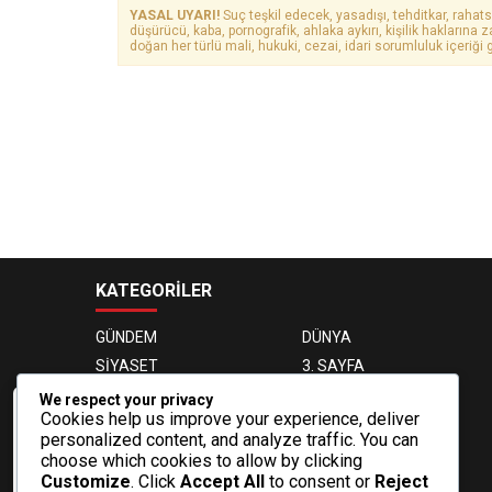
YASAL UYARI!
Suç teşkil edecek, yasadışı, tehditkar, rahats
düşürücü, kaba, pornografik, ahlaka aykırı, kişilik haklarına z
doğan her türlü mali, hukuki, cezai, idari sorumluluk içeriği g
KATEGORİLER
GÜNDEM
DÜNYA
SİYASET
3. SAYFA
EKONOMİ
EĞİTİM
We respect your privacy
Cookies help us improve your experience, deliver
MAGAZİN
OTOMOBİL
Veri politikasındaki amaçlarla sınırlı ve
personalized content, and analyze traffic. You can
mevzuata uygun şekilde çerez
SAĞLIK
SPOR
choose which cookies to allow by clicking
konumlandırmaktayız. Detaylar için veri
TEKNOLOJİ
VIDEO GALERİ
Customize
. Click
Accept All
to consent or
Reject
politikamızı inceleyebilirsiniz.