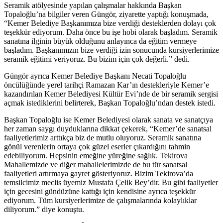
Seramik atölyesinde yapılan çalışmalar hakkında Başkan
Topaloğlu’na bilgiler veren Güngör, ziyarette yaptığı konuşmada,
“Kemer Belediye Başkanımıza bize verdiği desteklerden dolayı çok
teşekkür ediyorum. Daha önce bu işe hobi olarak başladım. Seramik
sanatına ilginin büyük olduğunu anlayınca da eğitim vermeye
başladım. Başkanımızın bize verdiği izin sonucunda kursiyerlerimize
seramik eğitimi veriyoruz. Bu bizim için çok değerli.” dedi.
Güngör ayrıca Kemer Belediye Başkanı Necati Topaloğlu
öncülüğünde yerel tarihçi Ramazan Kar’ın destekleriyle Kemer’e
kazandırılan Kemer Belediyesi Kültür Evi’nde de bir seramik sergisi
açmak istediklerini belirterek, Başkan Topaloğlu’ndan destek istedi.
Başkan Topaloğlu ise Kemer Belediyesi olarak sanata ve sanatçıya
her zaman saygı duyduklarına dikkat çekerek, “Kemer’de sanatsal
faaliyetlerimiz arttıkça biz de mutlu oluyoruz. Seramik sanatına
gönül verenlerin ortaya çok güzel eserler çıkardığını tahmin
edebiliyorum. Hepsinin emeğine yüreğine sağlık. Tekirova
Mahallemizde ve diğer mahallelerimizde de bu tür sanatsal
faaliyetleri artırmaya gayret gösteriyoruz. Bizim Tekirova’da
temsilcimiz meclis üyemiz Mustafa Çelik Bey’dir. Bu gibi faaliyetler
için gecesini gündüzüne kattığı için kendisine ayrıca teşekkür
ediyorum. Tüm kursiyerlerimize de çalışmalarında kolaylıklar
diliyorum.” diye konuştu.