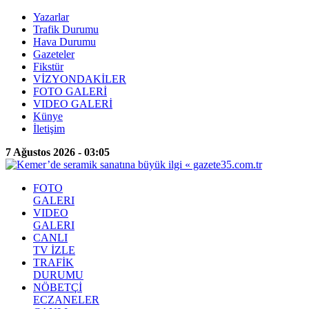
Yazarlar
Trafik Durumu
Hava Durumu
Gazeteler
Fikstür
VİZYONDAKİLER
FOTO GALERİ
VIDEO GALERİ
Künye
İletişim
7 Ağustos 2026 - 03:05
FOTO
GALERI
VIDEO
GALERI
CANLI
TV İZLE
TRAFİK
DURUMU
NÖBETÇİ
ECZANELER