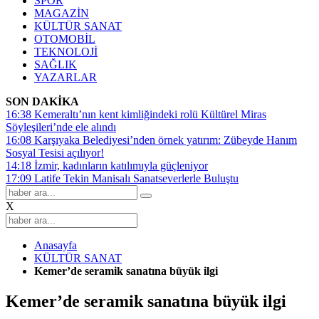
SPOR
MAGAZİN
KÜLTÜR SANAT
OTOMOBİL
TEKNOLOJİ
SAĞLIK
YAZARLAR
SON DAKİKA
16:38
Kemeraltı’nın kent kimliğindeki rolü Kültürel Miras
Söyleşileri’nde ele alındı
16:08
Karşıyaka Belediyesi’nden örnek yatırım: Zübeyde Hanım
Sosyal Tesisi açılıyor!
14:18
İzmir, kadınların katılımıyla güçleniyor
17:09
Latife Tekin Manisalı Sanatseverlerle Buluştu
X
Anasayfa
KÜLTÜR SANAT
Kemer’de seramik sanatına büyük ilgi
Kemer’de seramik sanatına büyük ilgi