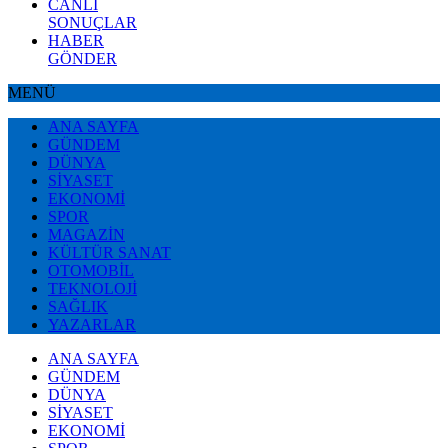
CANLI
SONUÇLAR
HABER
GÖNDER
MENÜ
ANA SAYFA
GÜNDEM
DÜNYA
SİYASET
EKONOMİ
SPOR
MAGAZİN
KÜLTÜR SANAT
OTOMOBİL
TEKNOLOJİ
SAĞLIK
YAZARLAR
ANA SAYFA
GÜNDEM
DÜNYA
SİYASET
EKONOMİ