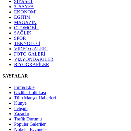
SİYASET
3. SAYFA
EKONOMİ
EĞİTİM
MAGAZİN
OTOMOBİL
SAĞLIK
SPOR
TEKNOLOJİ
VIDEO GALERİ
FOTO GALERİ
VİZYONDAKİLER
BİYOGRAFİLER
SAYFALAR
Firma Ekle
Gizlilik Politikası
Tüm Manşet Haberleri
Künye
İletişim
Yazarlar
Trafik Durumu
Popüler Galeriler
Nöbetçi Eczaneler