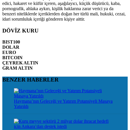
edici, hakaret ve küfür içeren, aşağılayıcı, küçük düşürücü, kaba,
pornografik, ahlaka aykırı, kişilik haklarına zarar verici ya da
benzeri niteliklerde içeriklerden doğan her türlü mali, hukuki, cezai,
idari sorumluluk içeriği gönderen kişiye aittir.
DÖVİZ KURU
BIST100
DOLAR
EURO
BITCOIN
ÇEYREK ALTIN
GRAM ALTIN
BENZER HABERLER
Haymana’nın Geleceği ve Yatırım Potansiyeli Masaya
Yatırıldı