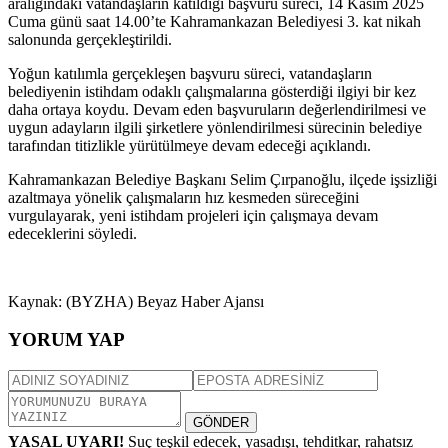
aralığındaki vatandaşların katıldığı başvuru süreci, 14 Kasım 2025
Cuma günü saat 14.00’te Kahramankazan Belediyesi 3. kat nikah
salonunda gerçekleştirildi.
Yoğun katılımla gerçekleşen başvuru süreci, vatandaşların
belediyenin istihdam odaklı çalışmalarına gösterdiği ilgiyi bir kez
daha ortaya koydu. Devam eden başvuruların değerlendirilmesi ve
uygun adayların ilgili şirketlere yönlendirilmesi sürecinin belediye
tarafından titizlikle yürütülmeye devam edeceği açıklandı.
Kahramankazan Belediye Başkanı Selim Çırpanoğlu, ilçede işsizliği
azaltmaya yönelik çalışmaların hız kesmeden süreceğini
vurgulayarak, yeni istihdam projeleri için çalışmaya devam
edeceklerini söyledi.
Kaynak: (BYZHA) Beyaz Haber Ajansı
YORUM YAP
GÖNDER
YASAL UYARI!
Suç teşkil edecek, yasadışı, tehditkar, rahatsız