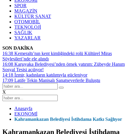
EKONOMİ
SPOR
MAGAZİN
KÜLTÜR SANAT
OTOMOBİL
TEKNOLOJİ
SAĞLIK
YAZARLAR
SON DAKİKA
16:38
Kemeraltı’nın kent kimliğindeki rolü Kültürel Miras
Söyleşileri’nde ele alındı
16:08
Karşıyaka Belediyesi’nden örnek yatırım: Zübeyde Hanım
Sosyal Tesisi açılıyor!
14:18
İzmir, kadınların katılımıyla güçleniyor
17:09
Latife Tekin Manisalı Sanatseverlerle Buluştu
X
Anasayfa
EKONOMİ
Kahramankazan Belediyesi İstihdama Katkı Sağlıyor
Kahramankazan Belediyesi İstihdama