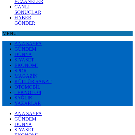
ECZANELER
CANLI
SONUÇLAR
HABER
GÖNDER
MENÜ
ANA SAYFA
GÜNDEM
DÜNYA
SİYASET
EKONOMİ
SPOR
MAGAZİN
KÜLTÜR SANAT
OTOMOBİL
TEKNOLOJİ
SAĞLIK
YAZARLAR
ANA SAYFA
GÜNDEM
DÜNYA
SİYASET