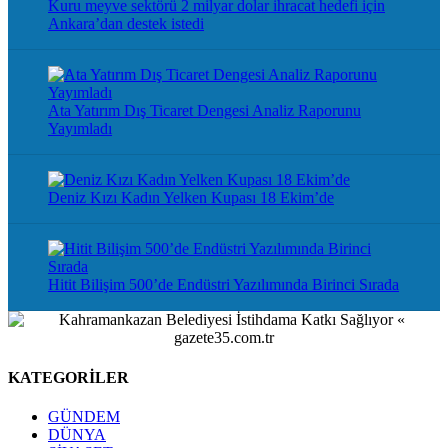
Kuru meyve sektörü 2 milyar dolar ihracat hedefi için
Ankara’dan destek istedi
Ata Yatırım Dış Ticaret Dengesi Analiz Raporunu
Yayımladı
Deniz Kızı Kadın Yelken Kupası 18 Ekim’de
Hitit Bilişim 500’de Endüstri Yazılımında Birinci Sırada
KATEGORİLER
GÜNDEM
DÜNYA