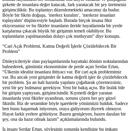
şirkette de insanlara değer katacak, fark yaratacak bir şey üretmeniz
girişimciliktir. Bu toplantıyı düzenlemekteki amacımız da budur.
Böyle bir fikrin doğuşu, ‘merkez kuralım’, ‘merkeze insanları
toplayalım’ düşüncesiyle başladı. Burada birçok insana fikir
ekiyorsunuz ve bu fikirler insanların ileride hayatlarında bir yerde
karşılarına çıkacak büyük bir girişimin temeli olabiliyor. Bu
toplantıların yapılmasından dolayı çok mutluyum” diye konuştu.
“Cari Açık Problemi, Katma Değerli İşlerle Çözülebilecek Bir
Problem”
Dinleyicileriyle olan paylaşımlarında hayattaki dönüm noktalarından
bahsederek, günümüz ekonomisine de perde açan Serdar Ertan,
“Ülkenin idealist insanlara ihtiyacı var. Bir cari açık problemimiz
var. Bu ancak yeni girişimler ile katma değerli işler ile çözülebilecek
bir problem. Şu an hali hazırda yapılanı çoğaltarak çözemezsiniz,
yeni bir şey bulmanız gerekiyor. Yeni bir bakış açısı. Bir liralık bile
bir girişim yaptıysan, girişimcisindir. Kıymetli değer yaratan
insanlarda yeni fikirler uyandıran, sorunu çözen her şey güzel
fikirdir. Biz de seramikte böyle işaretlerle yönümüzü bulduk. Sadece
ben bunu başarmak istiyorum, oraya gidiyorum diyerek olmuyor.
Hayat farklı yerlere götürüyor. Bazen genişleyen, bazen daralan bir
şey, ona da hazır olmak lazım” açıklamalarında bulundu.
İş insanı Serdar Ertan, söyleşinin sonunda kendisine bu imkanı