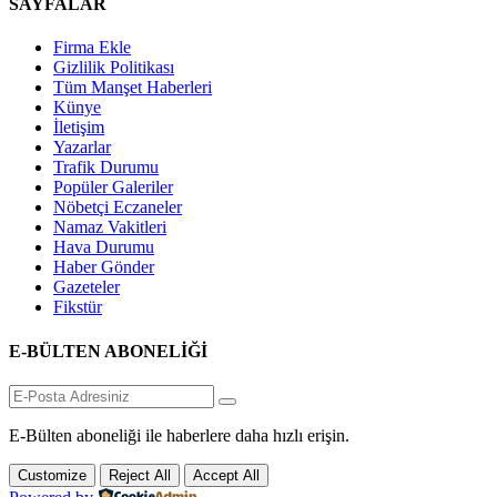
SAYFALAR
Firma Ekle
Gizlilik Politikası
Tüm Manşet Haberleri
Künye
İletişim
Yazarlar
Trafik Durumu
Popüler Galeriler
Nöbetçi Eczaneler
Namaz Vakitleri
Hava Durumu
Haber Gönder
Gazeteler
Fikstür
E-BÜLTEN ABONELİĞİ
E-Bülten aboneliği ile haberlere daha hızlı erişin.
Customize
Reject All
Accept All