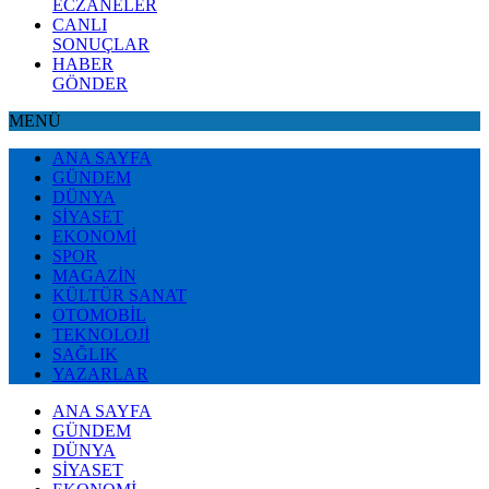
ECZANELER
CANLI
SONUÇLAR
HABER
GÖNDER
MENÜ
ANA SAYFA
GÜNDEM
DÜNYA
SİYASET
EKONOMİ
SPOR
MAGAZİN
KÜLTÜR SANAT
OTOMOBİL
TEKNOLOJİ
SAĞLIK
YAZARLAR
ANA SAYFA
GÜNDEM
DÜNYA
SİYASET