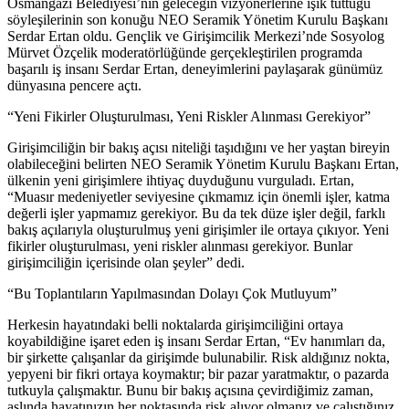
Osmangazi Belediyesi’nin geleceğin vizyonerlerine ışık tuttuğu
söyleşilerinin son konuğu NEO Seramik Yönetim Kurulu Başkanı
Serdar Ertan oldu. Gençlik ve Girişimcilik Merkezi’nde Sosyolog
Mürvet Özçelik moderatörlüğünde gerçekleştirilen programda
başarılı iş insanı Serdar Ertan, deneyimlerini paylaşarak günümüz
dünyasına pencere açtı.
“Yeni Fikirler Oluşturulması, Yeni Riskler Alınması Gerekiyor”
Girişimciliğin bir bakış açısı niteliği taşıdığını ve her yaştan bireyin
olabileceğini belirten NEO Seramik Yönetim Kurulu Başkanı Ertan,
ülkenin yeni girişimlere ihtiyaç duyduğunu vurguladı. Ertan,
“Muasır medeniyetler seviyesine çıkmamız için önemli işler, katma
değerli işler yapmamız gerekiyor. Bu da tek düze işler değil, farklı
bakış açılarıyla oluşturulmuş yeni girişimler ile ortaya çıkıyor. Yeni
fikirler oluşturulması, yeni riskler alınması gerekiyor. Bunlar
girişimciliğin içerisinde olan şeyler” dedi.
“Bu Toplantıların Yapılmasından Dolayı Çok Mutluyum”
Herkesin hayatındaki belli noktalarda girişimciliğini ortaya
koyabildiğine işaret eden iş insanı Serdar Ertan, “Ev hanımları da,
bir şirkette çalışanlar da girişimde bulunabilir. Risk aldığınız nokta,
yepyeni bir fikri ortaya koymaktır; bir pazar yaratmaktır, o pazarda
tutkuyla çalışmaktır. Bunu bir bakış açısına çevirdiğimiz zaman,
aslında hayatınızın her noktasında risk alıyor olmanız ve çalıştığınız