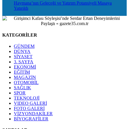
Haymana’nın Geleceği ve Yatırım Potansiyeli Masaya
Yatırıldı
KATEGORİLER
GÜNDEM
DÜNYA
SİYASET
3. SAYFA
EKONOMİ
EĞİTİM
MAGAZİN
OTOMOBİL
SAĞLIK
SPOR
TEKNOLOJİ
VIDEO GALERİ
FOTO GALERİ
VİZYONDAKİLER
BİYOGRAFİLER