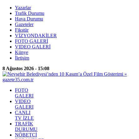
Yazarlar
Trafik Durumu
Hava Durumu
Gazeteler
Fikstür
VİZYONDAKİLER
FOTO GALERİ
VIDEO GALERİ
Künye
İletişim
8 Ağustos 2026 - 15:08
FOTO
GALERI
VIDEO
GALERI
CANLI
TV İZLE
TRAFİK
DURUMU
NÖBETÇİ