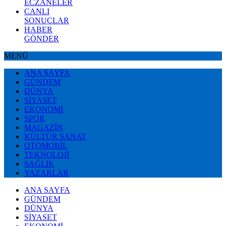
ECZANELER
CANLI
SONUÇLAR
HABER
GÖNDER
MENÜ
ANA SAYFA
GÜNDEM
DÜNYA
SİYASET
EKONOMİ
SPOR
MAGAZİN
KÜLTÜR SANAT
OTOMOBİL
TEKNOLOJİ
SAĞLIK
YAZARLAR
ANA SAYFA
GÜNDEM
DÜNYA
SİYASET