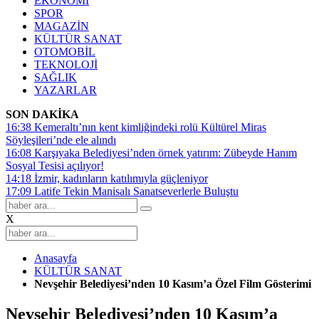
EKONOMİ
SPOR
MAGAZİN
KÜLTÜR SANAT
OTOMOBİL
TEKNOLOJİ
SAĞLIK
YAZARLAR
SON DAKİKA
16:38
Kemeraltı’nın kent kimliğindeki rolü Kültürel Miras
Söyleşileri’nde ele alındı
16:08
Karşıyaka Belediyesi’nden örnek yatırım: Zübeyde Hanım
Sosyal Tesisi açılıyor!
14:18
İzmir, kadınların katılımıyla güçleniyor
17:09
Latife Tekin Manisalı Sanatseverlerle Buluştu
X
Anasayfa
KÜLTÜR SANAT
Nevşehir Belediyesi’nden 10 Kasım’a Özel Film Gösterimi
Nevşehir Belediyesi’nden 10 Kasım’a