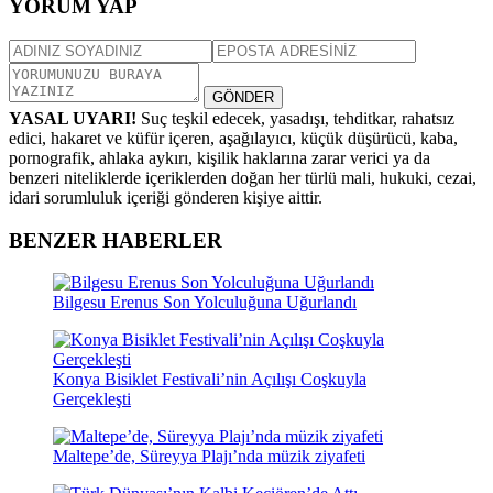
YORUM YAP
GÖNDER
YASAL UYARI!
Suç teşkil edecek, yasadışı, tehditkar, rahatsız
edici, hakaret ve küfür içeren, aşağılayıcı, küçük düşürücü, kaba,
pornografik, ahlaka aykırı, kişilik haklarına zarar verici ya da
benzeri niteliklerde içeriklerden doğan her türlü mali, hukuki, cezai,
idari sorumluluk içeriği gönderen kişiye aittir.
BENZER HABERLER
Bilgesu Erenus Son Yolculuğuna Uğurlandı
Konya Bisiklet Festivali’nin Açılışı Coşkuyla
Gerçekleşti
Maltepe’de, Süreyya Plajı’nda müzik ziyafeti