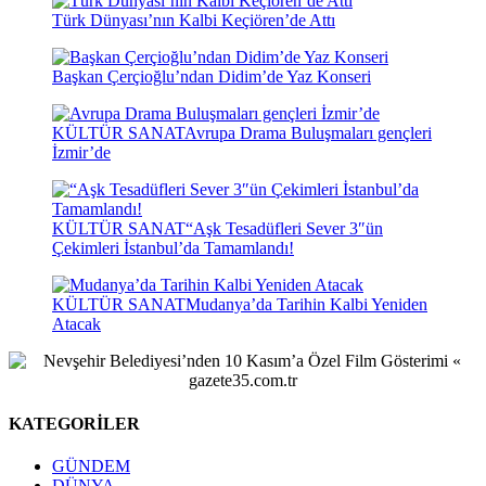
Türk Dünyası’nın Kalbi Keçiören’de Attı
Başkan Çerçioğlu’ndan Didim’de Yaz Konseri
KÜLTÜR SANAT
Avrupa Drama Buluşmaları gençleri
İzmir’de
KÜLTÜR SANAT
“Aşk Tesadüfleri Sever 3″ün
Çekimleri İstanbul’da Tamamlandı!
KÜLTÜR SANAT
Mudanya’da Tarihin Kalbi Yeniden
Atacak
KATEGORİLER
GÜNDEM
DÜNYA