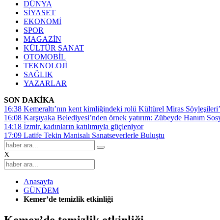
DÜNYA
SİYASET
EKONOMİ
SPOR
MAGAZİN
KÜLTÜR SANAT
OTOMOBİL
TEKNOLOJİ
SAĞLIK
YAZARLAR
SON DAKİKA
16:38
Kemeraltı’nın kent kimliğindeki rolü Kültürel Miras Söyleşileri’
16:08
Karşıyaka Belediyesi’nden örnek yatırım: Zübeyde Hanım Sosyal
14:18
İzmir, kadınların katılımıyla güçleniyor
17:09
Latife Tekin Manisalı Sanatseverlerle Buluştu
X
Anasayfa
GÜNDEM
Kemer’de temizlik etkinliği
Kemer’de temizlik etkinliği