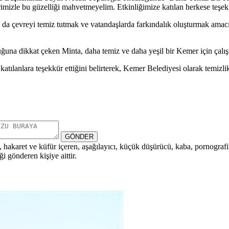
erimizle bu güzelliği mahvetmeyelim. Etkinliğimize katılan herkese teş
da çevreyi temiz tutmak ve vatandaşlarda farkındalık oluşturmak amacıy
una dikkat çeken Minta, daha temiz ve daha yeşil bir Kemer için çalı
tılanlara teşekkür ettiğini belirterek, Kemer Belediyesi olarak temizli
GÖNDER
i, hakaret ve küfür içeren, aşağılayıcı, küçük düşürücü, kaba, pornografik,
i gönderen kişiye aittir.