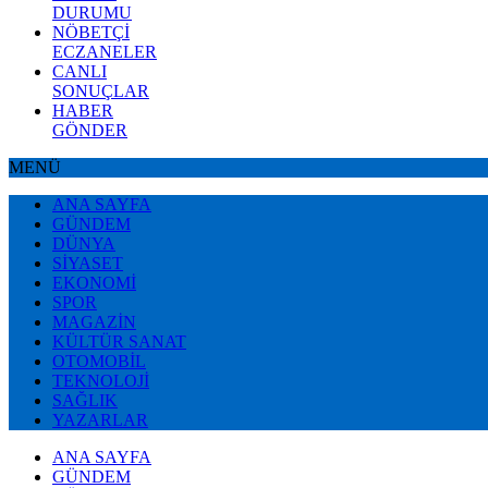
DURUMU
NÖBETÇİ
ECZANELER
CANLI
SONUÇLAR
HABER
GÖNDER
MENÜ
ANA SAYFA
GÜNDEM
DÜNYA
SİYASET
EKONOMİ
SPOR
MAGAZİN
KÜLTÜR SANAT
OTOMOBİL
TEKNOLOJİ
SAĞLIK
YAZARLAR
ANA SAYFA
GÜNDEM