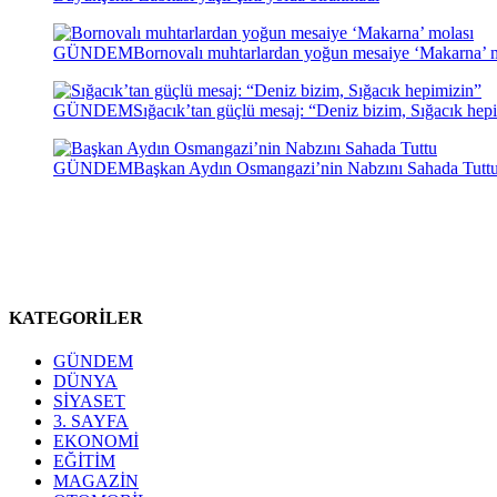
GÜNDEM
Bornovalı muhtarlardan yoğun mesaiye ‘Makarna’ 
GÜNDEM
Sığacık’tan güçlü mesaj: “Deniz bizim, Sığacık hep
GÜNDEM
Başkan Aydın Osmangazi’nin Nabzını Sahada Tutt
KATEGORİLER
GÜNDEM
DÜNYA
SİYASET
3. SAYFA
EKONOMİ
EĞİTİM
MAGAZİN