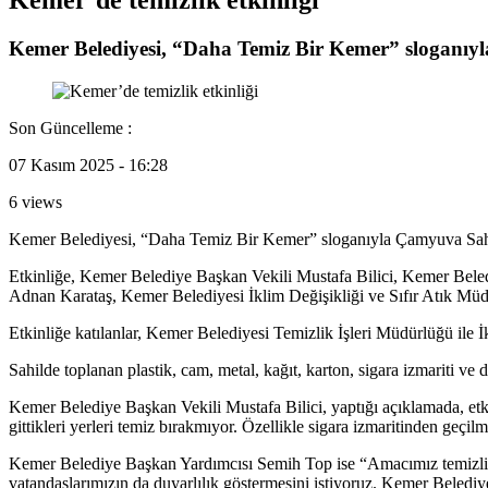
Kemer Belediyesi, “Daha Temiz Bir Kemer” sloganıyla
Son Güncelleme :
07 Kasım 2025 - 16:28
6 views
Kemer Belediyesi, “Daha Temiz Bir Kemer” sloganıyla Çamyuva Sahil
Etkinliğe, Kemer Belediye Başkan Vekili Mustafa Bilici, Kemer Bel
Adnan Karataş, Kemer Belediyesi İklim Değişikliği ve Sıfır Atık Mü
Etkinliğe katılanlar, Kemer Belediyesi Temizlik İşleri Müdürlüğü ile İk
Sahilde toplanan plastik, cam, metal, kağıt, karton, sigara izmariti ve 
Kemer Belediye Başkan Vekili Mustafa Bilici, yaptığı açıklamada, etki
gittikleri yerleri temiz bırakmıyor. Özellikle sigara izmaritinden geçi
Kemer Belediye Başkan Yardımcısı Semih Top ise “Amacımız temizlik k
vatandaşlarımızın da duyarlılık göstermesini istiyoruz. Kemer Beledi