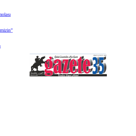
molası
imizin”
u