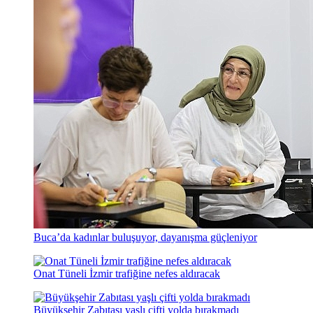
Buca’da kadınlar buluşuyor, dayanışma güçleniyor
Onat Tüneli İzmir trafiğine nefes aldıracak
Büyükşehir Zabıtası yaşlı çifti yolda bırakmadı