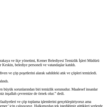
akaya ve ilçe yönetimi, Kemer Belediyesi Temizlik İşleri Müdürü
eskin, belediye personeli ve vatandaşlar katıldı.
iven ve çöp poşetlerini alarak sahildeki atık ve çöpleri temizledi.
lındı.
en büyük sorunlarından biri temizlik sorunudur. Maalesef insanlar
imiz inşallah çevremize de örnek olur.” dedi.
liyetleri ve çöp toplama işlemlerini gerçekleştiriyoruz ama
’ için çalışıyoruz. Halkımızdan tek istediğimiz gittikleri yerlerde