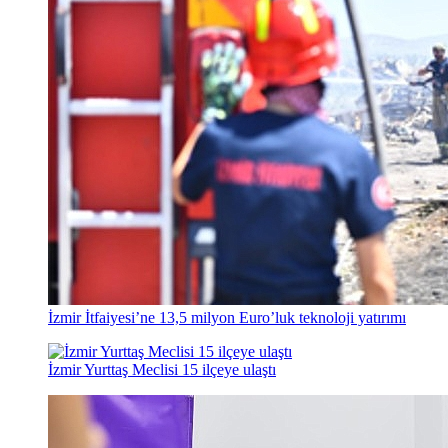
İzmir İtfaiyesi’ne 13,5 milyon Euro’luk teknoloji yatırımı
İzmir Yurttaş Meclisi 15 ilçeye ulaştı