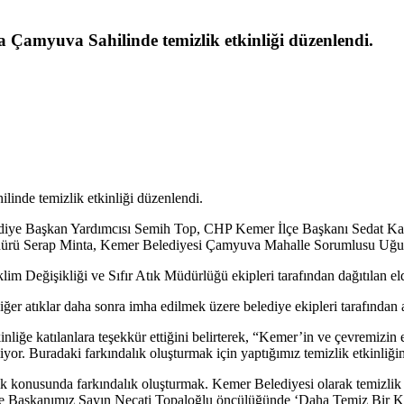
 Çamyuva Sahilinde temizlik etkinliği düzenlendi.
inde temizlik etkinliği düzenlendi.
ediye Başkan Yardımcısı Semih Top, CHP Kemer İlçe Başkanı Sedat Kar
dürü Serap Minta, Kemer Belediyesi Çamyuva Mahalle Sorumlusu Uğur K
lim Değişikliği ve Sıfır Atık Müdürlüğü ekipleri tarafından dağıtılan eld
diğer atıklar daha sonra imha edilmek üzere belediye ekipleri tarafından a
nliğe katılanlara teşekkür ettiğini belirterek, “Kemer’in ve çevremizin 
lmiyor. Buradaki farkındalık oluşturmak için yaptığımız temizlik etkinliğ
onusunda farkındalık oluşturmak. Kemer Belediyesi olarak temizlik faa
ye Başkanımız Sayın Necati Topaloğlu öncülüğünde ‘Daha Temiz Bir Kemer