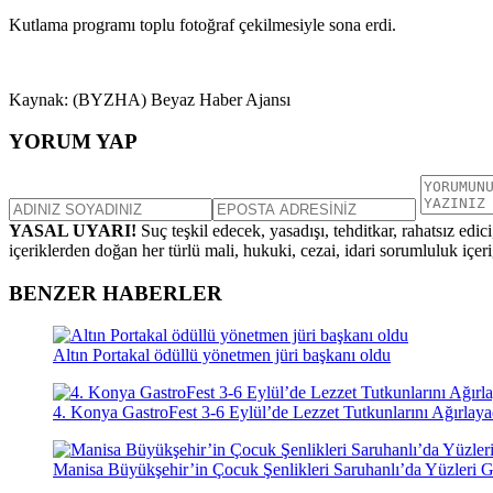
Kutlama programı toplu fotoğraf çekilmesiyle sona erdi.
Kaynak: (BYZHA) Beyaz Haber Ajansı
YORUM YAP
YASAL UYARI!
Suç teşkil edecek, yasadışı, tehditkar, rahatsız edic
içeriklerden doğan her türlü mali, hukuki, cezai, idari sorumluluk içeriğ
BENZER HABERLER
Altın Portakal ödüllü yönetmen jüri başkanı oldu
4. Konya GastroFest 3-6 Eylül’de Lezzet Tutkunlarını Ağırlay
Manisa Büyükşehir’in Çocuk Şenlikleri Saruhanlı’da Yüzleri G