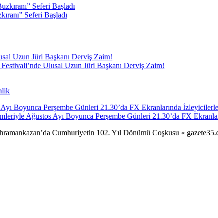
kıranı” Seferi Başladı
m Festivali’nde Ulusal Uzun Jüri Başkanı Derviş Zaim!
nlik
mleriyle Ağustos Ayı Boyunca Perşembe Günleri 21.30’da FX Ekranlar