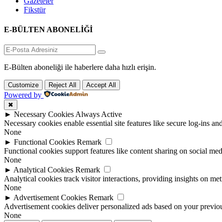
Gazeteler
Fikstür
E-BÜLTEN ABONELİĞİ
E-Bülten aboneliği ile haberlere daha hızlı erişin.
Customize
Reject All
Accept All
Powered by
✖
►
Necessary Cookies
Always Active
Necessary cookies enable essential site features like secure log-ins a
None
►
Functional Cookies
Remark
Functional cookies support features like content sharing on social medi
None
►
Analytical Cookies
Remark
Analytical cookies track visitor interactions, providing insights on metr
None
►
Advertisement Cookies
Remark
Advertisement cookies deliver personalized ads based on your previous
None