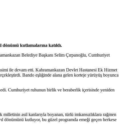
 dönümü kutlamalarına katıldı.
amankazan Belediye Başkanı Selim Çırpanoğlu, Cumhuriyet
simi ile devam etti. Kahramankazan Devlet Hastanesi Ek Hizmet
erçekleştirdi. Bando eşliğinde alana gelen korteje yürüyüş boyunca
zledi. Cumhuriyet ruhunun birlik ve beraberlik içerisinde yeniden
milletinin asil kanlarıyla boyanan, türlü imkansızlıklara rağmen
. yıl dönümünü kutluyor, bu güzel programda emeği geçen herkese