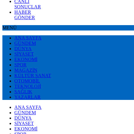
CANLI
SONUÇLAR
HABER
GÖNDER
MENÜ
ANA SAYFA
GÜNDEM
DÜNYA
SİYASET
EKONOMİ
SPOR
MAGAZİN
KÜLTÜR SANAT
OTOMOBİL
TEKNOLOJİ
SAĞLIK
YAZARLAR
ANA SAYFA
GÜNDEM
DÜNYA
SİYASET
EKONOMİ