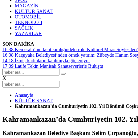
SPOR
MAGAZİN
KÜLTÜR SANAT
OTOMOBİL
TEKNOLOJİ
SAĞLIK
YAZARLAR
SON DAKİKA
16:38
Kemeraltı’nın kent kimliğindeki rolü Kültürel Miras Söyleşileri’
16:08
Karşıyaka Belediyesi’nden örnek yatırım: Zübeyde Hanım Sosyal
14:18
İzmir, kadınların katılımıyla güçleniyor
17:09
Latife Tekin Manisalı Sanatseverlerle Buluştu
X
Anasayfa
KÜLTÜR SANAT
Kahramankazan’da Cumhuriyetin 102. Yıl Dönümü Coşk
Kahramankazan’da Cumhuriyetin 102. Yı
Kahramankazan Belediye Başkanı Selim Çırpanoğlu