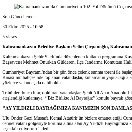
Son Güncelleme :
30 Ekim 2025 - 10:58
5 views
Kahramankazan Belediye Başkanı Selim Çırpanoğlu, Kahramanka
Kahramankazan Şehir Stadı’nda düzenlenen kutlama programına Ka
Başsavcısı Mehmet Onurkan Gülderen, İlçe Jandarma Komutanı Halil Tü
Cumhuriyet Bayramı’ndan bir gün önce çelenk sunma töreni ile başl
Binası’nın bahçesinde toplanan vatandaşlar, kutlamanın yapılacağı ala
yüzlerce vatandaş da dahil oldu.
Tribünleri hınca hınç dolduran vatandaşlar, Şehit Ali Anar Anadolu Lis
ateşlendiği kutlamaya, ‘’Biz Birlikte Al Bayrağız’’ konulu bayrak gös
‘’AY YILDIZLI BAYRAĞIMIZA KANIMIZIN SON DAMLAS
Ulu Önder Gazi Mustafa Kemal Atatürk’ün bizlere emanet ettiği Cumhur
cennet vatanı gölgesiyle koruma altına alan Ay Yıldızlı Bayrağımıza
teşekkür ediyorum.’’ dedi.