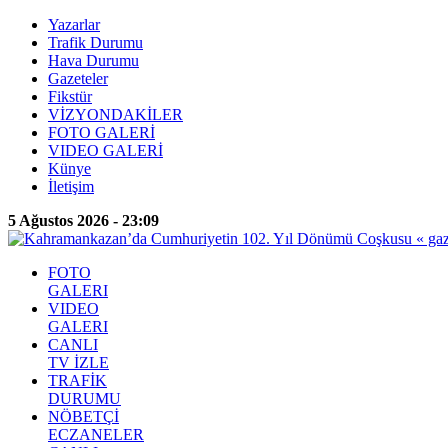
Yazarlar
Trafik Durumu
Hava Durumu
Gazeteler
Fikstür
VİZYONDAKİLER
FOTO GALERİ
VIDEO GALERİ
Künye
İletişim
5 Ağustos 2026 - 23:09
FOTO
GALERI
VIDEO
GALERI
CANLI
TV İZLE
TRAFİK
DURUMU
NÖBETÇİ
ECZANELER