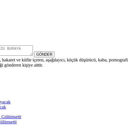
GÖNDER
i, hakaret ve küfür içeren, aşağılayıcı, küçük düşürücü, kaba, pornografik,
i gönderen kişiye aittir.
acak
ülümsetti