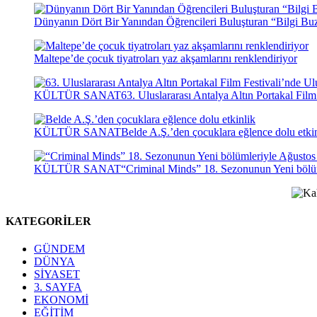
Dünyanın Dört Bir Yanından Öğrencileri Buluşturan “Bilgi Buz
Maltepe’de çocuk tiyatroları yaz akşamlarını renklendiriyor
KÜLTÜR SANAT
63. Uluslararası Antalya Altın Portakal Fil
KÜLTÜR SANAT
Belde A.Ş.’den çocuklara eğlence dolu etki
KÜLTÜR SANAT
“Criminal Minds” 18. Sezonunun Yeni bölü
KATEGORİLER
GÜNDEM
DÜNYA
SİYASET
3. SAYFA
EKONOMİ
EĞİTİM