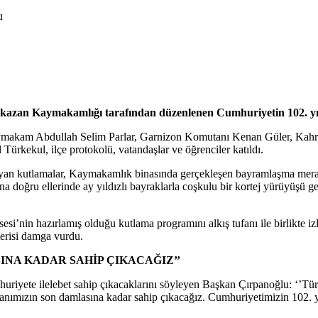
zan Kaymakamlığı tarafından düzenlenen Cumhuriyetin 102. yıl
ymakam Abdullah Selim Parlar, Garnizon Komutanı Kenan Güler, Kahr
rkekul, ilçe protokolü, vatandaşlar ve öğrenciler katıldı.
ayan kutlamalar, Kaymakamlık binasında gerçekleşen bayramlaşma mera
na doğru ellerinde ay yıldızlı bayraklarla coşkulu bir kortej yürüyüşü g
esi’nin hazırlamış olduğu kutlama programını alkış tufanı ile birlikte i
terisi damga vurdu.
INA KADAR SAHİP ÇIKACAĞIZ’’
iyete ilelebet sahip çıkacaklarını söyleyen Başkan Çırpanoğlu: ‘’Türk 
 kanımızın son damlasına kadar sahip çıkacağız. Cumhuriyetimizin 102