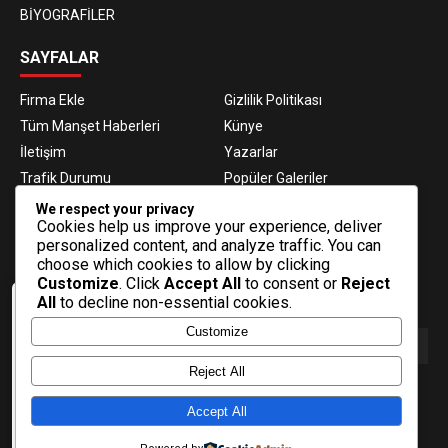
BİYOGRAFİLER
SAYFALAR
Firma Ekle
Gizlilik Politikası
Tüm Manşet Haberleri
Künye
İletişim
Yazarlar
Trafik Durumu
Popüler Galeriler
Nöbetçi Eczaneler
Namaz Vakitleri
We respect your privacy
Cookies help us improve your experience, deliver
Hava Durumu
Haber Gönder
personalized content, and analyze traffic. You can
Gazeteler
Fikstür
choose which cookies to allow by clicking
Customize
. Click
Accept All
to consent or
Reject
E-BÜLTEN ABONELİĞİ
All
to decline non-essential cookies.
Veri politikasındaki amaçlarla sınırlı ve
Customize
mevzuata uygun şekilde çerez
konumlandırmaktayız. Detaylar için veri
politikamızı inceleyebilirsiniz.
Reject All
E-Bülten aboneliği ile haberlere daha hızlı erişin.
Daha fazla bilgi
Accept All
Tamam