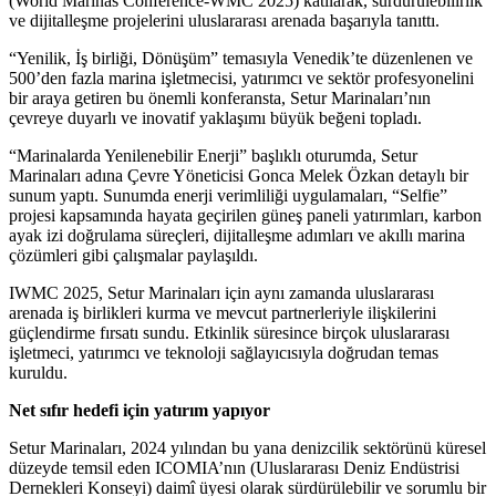
(World Marinas Conference-WMC 2025) katılarak, sürdürülebilirlik
ve dijitalleşme projelerini uluslararası arenada başarıyla tanıttı.
“Yenilik, İş birliği, Dönüşüm” temasıyla Venedik’te düzenlenen ve
500’den fazla marina işletmecisi, yatırımcı ve sektör profesyonelini
bir araya getiren bu önemli konferansta, Setur Marinaları’nın
çevreye duyarlı ve inovatif yaklaşımı büyük beğeni topladı.
“Marinalarda Yenilenebilir Enerji” başlıklı oturumda, Setur
Marinaları adına Çevre Yöneticisi Gonca Melek Özkan detaylı bir
sunum yaptı. Sunumda enerji verimliliği uygulamaları, “Selfie”
projesi kapsamında hayata geçirilen güneş paneli yatırımları, karbon
ayak izi doğrulama süreçleri, dijitalleşme adımları ve akıllı marina
çözümleri gibi çalışmalar paylaşıldı.
IWMC 2025, Setur Marinaları için aynı zamanda uluslararası
arenada iş birlikleri kurma ve mevcut partnerleriyle ilişkilerini
güçlendirme fırsatı sundu. Etkinlik süresince birçok uluslararası
işletmeci, yatırımcı ve teknoloji sağlayıcısıyla doğrudan temas
kuruldu.
Net sıfır hedefi için yatırım yapıyor
Setur Marinaları, 2024 yılından bu yana denizcilik sektörünü küresel
düzeyde temsil eden ICOMIA’nın (Uluslararası Deniz Endüstrisi
Dernekleri Konseyi) daimî üyesi olarak sürdürülebilir ve sorumlu bir