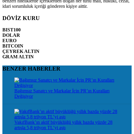
benzeri niteliklerde içeriklerden doğan her türlü mali, hukuki, cezai,
idari sorumluluk içeriği gönderen kişiye aittir.
DÖVİZ KURU
BIST100
DOLAR
EURO
BITCOIN
ÇEYREK ALTIN
GRAM ALTIN
BENZER HABERLER
Bağımsız Sanatçı ve Markalar İçin PR’ın Kuralları
Değişiyor
VakıfBank’ın aktif büyüklüğü yıllık bazda yüzde 28
artışla 5,8 trilyon TL’yi aştı