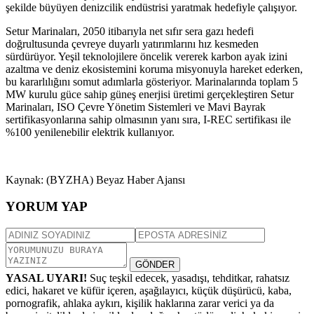
şekilde büyüyen denizcilik endüstrisi yaratmak hedefiyle çalışıyor.
Setur Marinaları, 2050 itibarıyla net sıfır sera gazı hedefi
doğrultusunda çevreye duyarlı yatırımlarını hız kesmeden
sürdürüyor. Yeşil teknolojilere öncelik vererek karbon ayak izini
azaltma ve deniz ekosistemini koruma misyonuyla hareket ederken,
bu kararlılığını somut adımlarla gösteriyor. Marinalarında toplam 5
MW kurulu güce sahip güneş enerjisi üretimi gerçekleştiren Setur
Marinaları, ISO Çevre Yönetim Sistemleri ve Mavi Bayrak
sertifikasyonlarına sahip olmasının yanı sıra, I-REC sertifikası ile
%100 yenilenebilir elektrik kullanıyor.
Kaynak: (BYZHA) Beyaz Haber Ajansı
YORUM YAP
GÖNDER
YASAL UYARI!
Suç teşkil edecek, yasadışı, tehditkar, rahatsız
edici, hakaret ve küfür içeren, aşağılayıcı, küçük düşürücü, kaba,
pornografik, ahlaka aykırı, kişilik haklarına zarar verici ya da