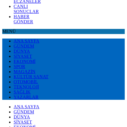
ECZANELER
CANLI
SONUÇLAR
HABER
GÖNDER
MENÜ
ANA SAYFA
GÜNDEM
DÜNYA
SİYASET
EKONOMİ
SPOR
MAGAZİN
KÜLTÜR SANAT
OTOMOBİL
TEKNOLOJİ
SAĞLIK
YAZARLAR
ANA SAYFA
GÜNDEM
DÜNYA
SİYASET