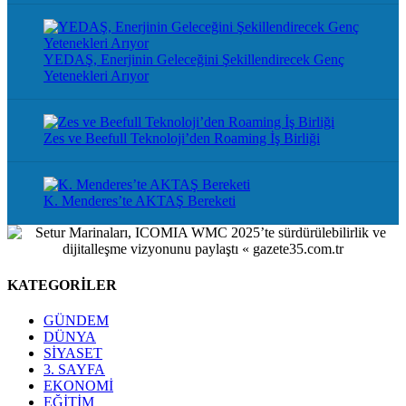
YEDAŞ, Enerjinin Geleceğini Şekillendirecek Genç
Yetenekleri Arıyor
Zes ve Beefull Teknoloji’den Roaming İş Birliği
K. Menderes’te AKTAŞ Bereketi
KATEGORİLER
GÜNDEM
DÜNYA
SİYASET
3. SAYFA
EKONOMİ
EĞİTİM