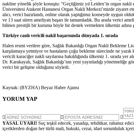
nakline yönelik şöyle konuştu: “Geçtiğimiz yıl Leiden’in organ nakli e
Üniversitesi Atakent Hastanesi Organ Nakli Merkezi’mizde ziyaret etm
alıcı, verici hazırlandı, online olarak yaptığımız konseyde uygun oldu
ve 13 saat süren ameliyatı başarı ile tamamladık. Bu arada verici ameli
bilinen prestijli bir kuruma böyle bir destek vermekten ülkemiz adına
Türkiye canlı vericili nakil başarısında dünyada 1. sırada
Halen resmi verilere göre, Sağlık Bakanlığı Organ Nakli Bekleme Liste
karşılamaya yetmiyor ve hastaların çoğu bekleme sürecinde ne yazık ki 
vericili karaciğer nakli sayılarına bakıldığında ülkemiz 1. sırada yer
Dr. Karakayalı, Sağlık Bakanlığı’nın yeni yayınladığı yönetmeliğe gö
verici bir gelişme olduğunu söyledi.
Kaynak: (BYZHA) Beyaz Haber Ajansı
YORUM YAP
YASAL UYARI!
Suç teşkil edecek, yasadışı, tehditkar, rahatsız edic
içeriklerden doğan her türlü mali, hukuki, cezai, idari sorumluluk içeriğ