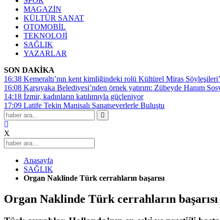
SPOR
MAGAZİN
KÜLTÜR SANAT
OTOMOBİL
TEKNOLOJİ
SAĞLIK
YAZARLAR
SON DAKİKA
16:38
Kemeraltı’nın kent kimliğindeki rolü Kültürel Miras Söyleşileri’
16:08
Karşıyaka Belediyesi’nden örnek yatırım: Zübeyde Hanım Sosyal
14:18
İzmir, kadınların katılımıyla güçleniyor
17:09
Latife Tekin Manisalı Sanatseverlerle Buluştu
X
Anasayfa
SAĞLIK
Organ Naklinde Türk cerrahların başarısı
Organ Naklinde Türk cerrahların başarısı