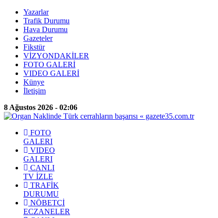
Yazarlar
Trafik Durumu
Hava Durumu
Gazeteler
Fikstür
VİZYONDAKİLER
FOTO GALERİ
VIDEO GALERİ
Künye
İletişim
8 Ağustos 2026 - 02:06
FOTO
GALERI
VIDEO
GALERI
CANLI
TV İZLE
TRAFİK
DURUMU
NÖBETÇİ
ECZANELER