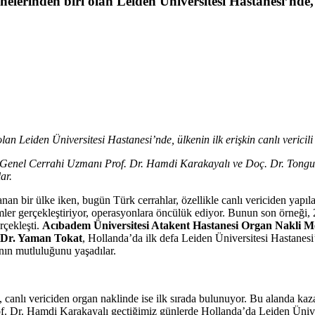
nelerinden biri olan Leiden Üniversitesi Hastanesi’nde, ü
lan Leiden Üniversitesi Hastanesi’nde, ülkenin ilk erişkin canlı vericili
 Genel Cerrahi Uzmanı Prof. Dr. Hamdi Karakayalı ve Doç. Dr. Tongu
ılar.
an bir ülke iken, bugün Türk cerrahlar, özellikle canlı vericiden yapıla
imler gerçekleştiriyor, operasyonlara öncülük ediyor. Bunun son örneği, 
rçekleşti.
Acıbadem Üniversitesi Atakent Hastanesi Organ Nakli M
. Dr. Yaman Tokat
, Hollanda’da ilk defa Leiden Üniversitesi Hastanesi’
manın mutluluğunu yaşadılar.
 canlı vericiden organ naklinde ise ilk sırada bulunuyor. Bu alanda ka
of. Dr. Hamdi Karakayalı geçtiğimiz günlerde Hollanda’da Leiden Ünivers