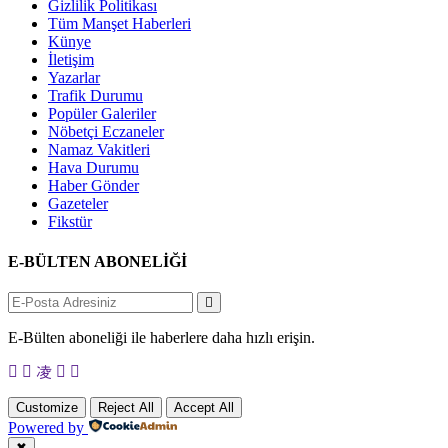
Gizlilik Politikası
Tüm Manşet Haberleri
Künye
İletişim
Yazarlar
Trafik Durumu
Popüler Galeriler
Nöbetçi Eczaneler
Namaz Vakitleri
Hava Durumu
Haber Gönder
Gazeteler
Fikstür
E-BÜLTEN ABONELİĞİ
E-Bülten aboneliği ile haberlere daha hızlı erişin.
Customize
Reject All
Accept All
Powered by
✖