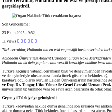
Türk cerrahlar, Hollanda’nın en eski ve prestijli hasta
gerçekleştirdi.
Son Güncelleme :
23 Ekim 2025 - 9:52
11 views
Türk cerrahlar, Hollanda’nın en eski ve prestijli hastanelerinden biri o
Acıbadem Üniversitesi Atakent Hastanesi Organ Nakli Merkezi’nden
Hollanda’da ilk defa yapılan canlı vericili karaciğer nakline imza att
Türkiye geçmişte yabancı cerrahların bilgi ve deneyimlerinden faydalan
ve deneyimleriyle uluslar arası alanda örnek gösterilen hekimler, eğit
kasabaya ödül olarak kurulan Leiden Üniversitesi’nin hastanesinde ge
ve Doç. Dr. Tonguç Utku Yılmaz ile Genel Cerrahi Uzmanı Prof
üniversitenin tıp tarihinde yeni bir sayfa açan başarısına da ortak ol
Geçen yıl Türkiye’ye gelmişlerdi
Türkiye kadavradan nakilde dünya genelinde son sıralarda yer alırken,
aktarır duruma gelen Türk hekimler, önemli başarılara imza atıyor. Pr