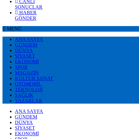
CANLI
SONUÇLAR
HABER
GÖNDER
MENÜ
ANA SAYFA
GÜNDEM
DÜNYA
SİYASET
EKONOMİ
SPOR
MAGAZİN
KÜLTÜR SANAT
OTOMOBİL
TEKNOLOJİ
SAĞLIK
YAZARLAR
ANA SAYFA
GÜNDEM
DÜNYA
SİYASET
EKONOMİ