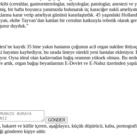
kibi (cerrahlar, gastroenterologlar, radyologlar, patologlar, anestezi v
iş, bir hafta boyunca yanımızda bulunarak üç karaciğer nakli ameliyatı
klarına karar verip ameliyat gününü kararlaştırdık. 45 yaşındaki Hollan
yatı, ekibe Tayvan’dan katılan bir cerrahın katkısıyla robotik olarak ger
 gurur duyduk.”
si’ne kayıtlı 35 bine yakın hastanın çoğunun acil organ nakline ihtiya
hayatını kaybediyor, bu sırada listeye sürekli yeni hastalar ekleniyor. 
 alıyor. Oysa ideal olan kadavradan bağış oranının yüksek olması. Bu ned
re artık, organ bağışı beyanlarının E-Devlet ve E-Nabız üzerinden yapı
GÖNDER
i, hakaret ve küfür içeren, aşağılayıcı, küçük düşürücü, kaba, pornografik,
i gönderen kişiye aittir.