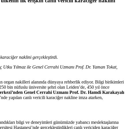
lkenin ilk erişkin canlı vericili karaciğer naklini
 karaciğer naklini gerçekleştirdi.
ç Utku Yılmaz ile Genel Cerrahi Uzmanı Prof. Dr. Yaman Tokat,
n organ nakilleri alanında dünyaya rehberlik ediyor. Bilgi birikimleri
250 bin nüfuslu üniversite şehri olan Leiden’de,
450 yıl önce
erkezi’nden Genel Cerrahi Uzmanı Prof. Dr. Hamdi Karakayalı
nde yapılan canlı vericili karaciğer nakline imza atarken,
zandıkları bilgi ve deneyimleri günümüzde yabancı meslektaşlarına
itesi Hastanesi’nde gerçekleştirdikleri canlı vericiden karaciğer