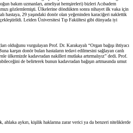
e yoğun bakım uzmanları, ameliyat hemşireleri) bizleri Acıbadem
mızı gözlemlemişti. Ülkelerine döndükten sonra nihayet ilk vaka için
dalı hastaya, 29 yaşındaki donör olan yeğeninden karaciğeri naklettik
çekleştirildi. Leiden Üniversitesi Tıp Fakültesi gibi dünyada iyi
çları olduğunu vurgulayan Prof. Dr. Karakayalı “Organ bağışı ihtiyacı
Buna karşın donör bulan hastaların tedavi edilmesini sağlayan canlı
enle ülkemizde kadavradan nakilleri mutlaka artırmalıyız” dedi. Prof.
labileceğini de belirterek bunun kadavradan bağışın artmasında umut
 ahlaka aykırı, kişilik haklarına zarar verici ya da benzeri niteliklerde