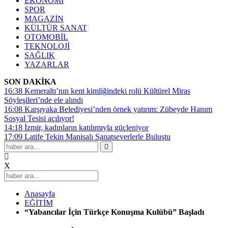
EKONOMİ
SPOR
MAGAZİN
KÜLTÜR SANAT
OTOMOBİL
TEKNOLOJİ
SAĞLIK
YAZARLAR
SON DAKİKA
16:38
Kemeraltı’nın kent kimliğindeki rolü Kültürel Miras
Söyleşileri’nde ele alındı
16:08
Karşıyaka Belediyesi’nden örnek yatırım: Zübeyde Hanım
Sosyal Tesisi açılıyor!
14:18
İzmir, kadınların katılımıyla güçleniyor
17:09
Latife Tekin Manisalı Sanatseverlerle Buluştu
X
Anasayfa
EĞİTİM
“Yabancılar İçin Türkçe Konuşma Kulübü” Başladı