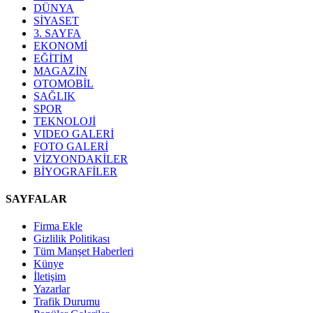
DÜNYA
SİYASET
3. SAYFA
EKONOMİ
EĞİTİM
MAGAZİN
OTOMOBİL
SAĞLIK
SPOR
TEKNOLOJİ
VIDEO GALERİ
FOTO GALERİ
VİZYONDAKİLER
BİYOGRAFİLER
SAYFALAR
Firma Ekle
Gizlilik Politikası
Tüm Manşet Haberleri
Künye
İletişim
Yazarlar
Trafik Durumu