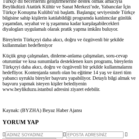
Türkçe dil becerilerini geliştirmelerine destek olmak amacıyla
Beylikdüzü Atatürk Kültür ve Sanat Merkezi’nde, Yabancılar İçin
Türkçe Konuşma Kulübü’nü başlattı. Başlangıç seviyesinde Türkçe
bilgisine sahip kişilerin katılabildiği programda katılımcılar günlük
yaşamdan, seyahat ve iş yaşamına kadar karşılaşabilecekleri
diyalogları uygulamalı olarak pratik yapma imkânı buluyor.
Bireylerin Türkçeyi daha akıcı, doğru ve özgüvenli bir şekilde
kullanmaları hedefleniyor
Küçük grup çalışmaları, dinleme-anlama çalışmaları, soru-cevap
oturumlar ve kısa sunumlarla desteklenen kurs programı, bireylerin
Türkçeyi daha akıcı, doğru ve özgüvenli bir şekilde kullanmalarını
hedefliyor. Kontenjanla sınırlı olan bu eğitime 14 yaş ve üzeri tüm
yabancı uyruklu bireyler başvuru yapabiliyor. Detaylı bilgi almak ve
başvuru yapmak isteyen kişiler belediyenin
www.beylikduzu.istanbul adresini ziyaret edebilir.
Kaynak: (BYZHA) Beyaz Haber Ajansı
YORUM YAP