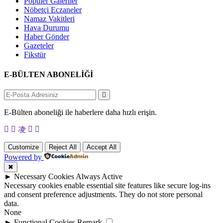
Popüler Galeriler
Nöbetçi Eczaneler
Namaz Vakitleri
Hava Durumu
Haber Gönder
Gazeteler
Fikstür
E-BÜLTEN ABONELİĞİ
E-Bülten aboneliği ile haberlere daha hızlı erişin.
Customize
Reject All
Accept All
Powered by
✖
►
Necessary Cookies
Always Active
Necessary cookies enable essential site features like secure log-ins
and consent preference adjustments. They do not store personal
data.
None
►
Functional Cookies
Remark