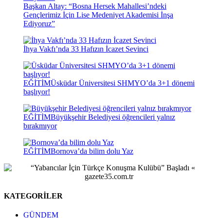
Başkan Altay: “Bosna Hersek Mahallesi’ndeki
Gençlerimiz İçin Lise Medeniyet Akademisi İnşa
Ediyoruz”
İhya Vakfı’nda 33 Hafızın İcazet Sevinci
EĞİTİM
Üsküdar Üniversitesi SHMYO’da 3+1 dönemi
başlıyor!
EĞİTİM
Büyükşehir Belediyesi öğrencileri yalnız
bırakmıyor
EĞİTİM
Bornova’da bilim dolu Yaz
KATEGORİLER
GÜNDEM