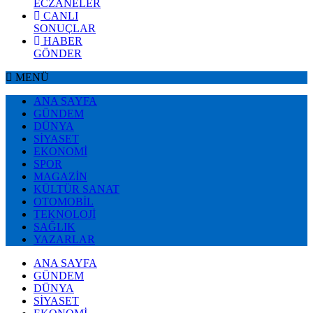
ECZANELER
CANLI
SONUÇLAR
HABER
GÖNDER
MENÜ
ANA SAYFA
GÜNDEM
DÜNYA
SİYASET
EKONOMİ
SPOR
MAGAZİN
KÜLTÜR SANAT
OTOMOBİL
TEKNOLOJİ
SAĞLIK
YAZARLAR
ANA SAYFA
GÜNDEM
DÜNYA
SİYASET